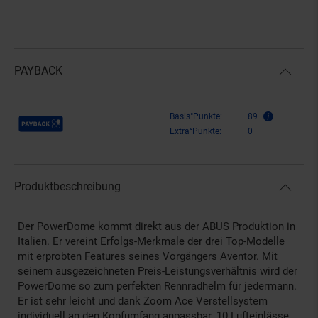
PAYBACK
Payback Punkte
Basis°Punkte:
89
Extra°Punkte:
0
Produktbeschreibung
Der PowerDome kommt direkt aus der ABUS Produktion in
Italien. Er vereint Erfolgs-Merkmale der drei Top-Modelle
mit erprobten Features seines Vorgängers Aventor. Mit
seinem ausgezeichneten Preis-Leistungsverhältnis wird der
PowerDome so zum perfekten Rennradhelm für jedermann.
Er ist sehr leicht und dank Zoom Ace Verstellsystem
individuell an den Kopfumfang anpassbar. 10 Lufteinlässe