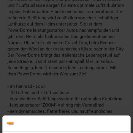
und 7 Luftauslässe sorgen für eine optimale Luftzirkulation
in jeder Fahrsituation – auch bei hohen Temperaturen. Die
raffinierte Belüftung wird zusätzlich von einer schnittigen
Lufthutze auf dem Helm unterstützt: Sie ist dem
PowerDome leistungsstarker Autos nachempfunden und
gibt dem Helm als funktionales Designelement seinen
Namen. Ob auf der nächsten Gravel Tour, beim Rennen
gegen den Wind an der toskanischen Küste oder in der City:
Der PowerDome bringt das italienische Lebensgefühl auf
jede Strecke. Damit steht der Fahrspaß klar im Fokus.
Keine Regeln, kein Dresscode, kein Leistungsdruck: Mit
dem PowerDome wird der Weg zum Ziel!
- im Rennrad - Look
- 10 Luftein- und 7 Luftauslässe
- durchdachtes Belüftungssystem für optimales Kopfklima
- feinjustierbarer "ZOOM"-Vollring mit Verstellrad
- aerodynamisches, flatterfreies und hautfreundliches
Gurtband
Batt-Reg.-Nr. DE: 35726610