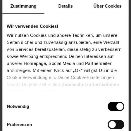
Eigenname: Powerdome ACE
Zustimmung
Details
Über Cookies
Farbe: grau
Gewicht: 360g
ProdSV Land: Germany
Wir verwenden Cookies!
ProdSV PLZ: 58300
Wir nutzen Cookies und andere Techniken, um unsere
ProdSV Hausnummer: 25
Seiten sicher und zuverlässig anzubieten, eine Vielzahl
ProdSV Ort: Wetter
von Services bereitzustellen, diese stetig zu verbessern
ProdSV Straße: Altenhofer Weg
sowie Werbung entsprechend Deinen Interessen auf
Warnhinweis: kein Warnhinweis vorhanden
unserer Homepage, Social Media und Partnerseiten
productSafety Address: Altenhofer Weg 25, 58300
Wetter, Gerrmany
anzuzeigen. Mit einem Klick auf „Ok“ willigst Du in die
productSafety Email: info@abus.de
Cookie Verwendung ein. Deine Cookie-Einstellungen
productSafety Name: ABUS August Bremicker Söhne
kannst Du jederzeit in den
Datenschutzinformationen
KG
ändern bzw. widerrufen.
Einwilligungsauswahl
Gewählte Variante:
Notwendig
Größe: 51-55 cm
Präferenzen
Artikelnummer: 3105972000