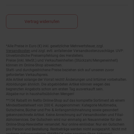
Vertrag widerrufen
*Alle Preise in Euro (€) inkl. gesetzlicher Mehrwertsteuer, zzgl.
Fußnoten
Versandkosten
und zzgl. evtl. anfallender Versandkostenzuschläge. UVP:
Unverbindliche Preisempfehlung des Herstellers.
Preise (inkl. MwSt.) und Verkaufseinheiten (Stückzahl/Mengeneinheit)
können im Online-Shop abweichen.
Statt- und durchgestrichene Preise beziehen sich auf unseren zuvor
geforderten Verkaufspreis.
Alle Artikel solange der Vorrat reicht! Änderungen und Irrtümer vorbehalten.
Abbildungen ähnlich. Die abgebildeten Artikel können wegen des
begrenzten Angebots schon am ersten Tag ausverkauft sein.
Abgabe nur in haushaltsüblichen Mengen!
**15€ Rabatt im Netto Online-Shop auf das komplette Sortiment ab einem
Mindestbestellwert von 200 €. Ausgenommen: Kategorie Multimedia,
Gutscheine, Bücher und Pre- & Anfangsmilchnahrung sowie gesondert
gekennzeichnete Artikel. Keine Anrechnung auf Versandkosten und Filial-
Abholservices. Der Gutschein wird nur einmalig an Neuanmelder für den
Online-Shop-Newsletter versendet. Nur online einlösbar. Nur ein Gutschein
pro Person und Bestellung. Restbeträge werden nicht ausgezahlt. Nicht mit
anderen Aktionsvorteilen (PAYBACK oder sonstige Shop-Aktionen)