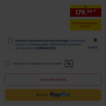
nur
179.
*
nur
99
ab 20 Monatsraten
à 9.80 €
Rundum-Fahrradversicherung hinzufügen.
Sichere dein
Fahrrad 12 Monate gegen Unfallschäden, Diebstahl
24,99 €
und Raub ab mit
12€ Rabatt auf diesen Artikel aktivieren!
Promotion "12€ Rabatt auf diesen Artikel aktivieren!" anwenden
In den Warenkorb