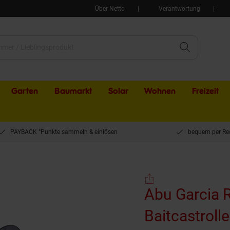
Über Netto
Verantwortung
Garten
Baumarkt
Solar
Wohnen
Freizeit
PAYBACK °Punkte sammeln & einlösen
bequem per Re
arcia Revo Beast X LP X-L Baitcastrolle Linkshand
Abu Garcia 
Baitcastroll