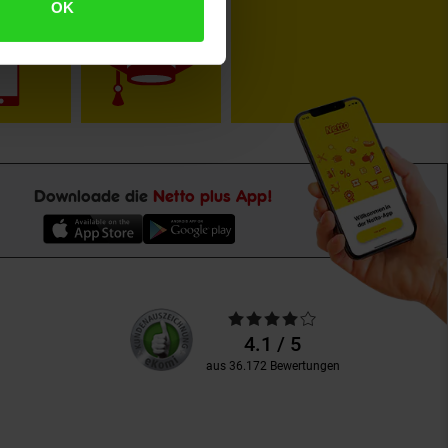
toKOM
Karriere
OK
Downloade die
Netto plus App!
Unsere
Durchschnittliche
Kundenbewertungen
Bewertungen
4.1 / 5
aus 36.172 Bewertungen