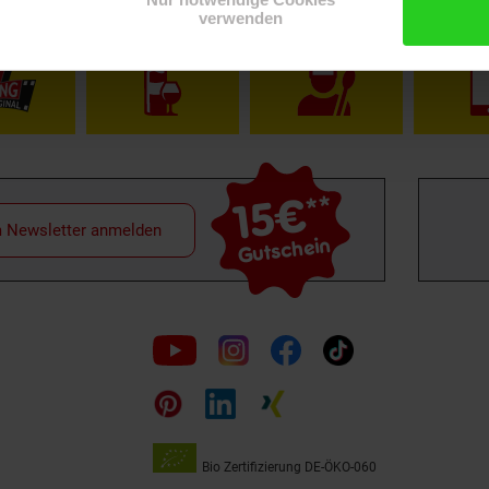
Shop
Weinwelt
Rezeptwelt
Net
verwenden
15€
**
m Newsletter anmelden
Gutschein
Folge
uns
auf
Bio Zertifizierung
DE-ÖKO-060
Unsere