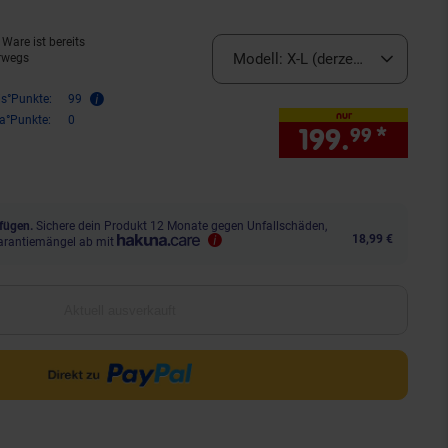
Ware ist bereits
Modell:
X-L (derzeit ausverkauft
rwegs
is°Punkte:
99
nur
ra°Punkte:
0
199.
*
nur 
99
fügen.
Sichere dein Produkt 12 Monate gegen Unfallschäden,
18,99 €
arantiemängel ab mit
Aktuell ausverkauft