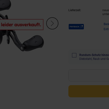
Lieferzeit:
neue 
unte
Payback Punkte
Bas
Ext
Rundum-Schutz hinzu
Diebstahl, Raub und G