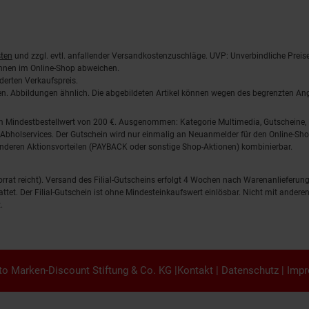
ten
und zzgl. evtl. anfallender Versandkostenzuschläge. UVP: Unverbindliche Preis
önnen im Online-Shop abweichen.
derten Verkaufspreis.
lten. Abbildungen ähnlich. Die abgebildeten Artikel können wegen des begrenzten A
em Mindestbestellwert von 200 €. Ausgenommen: Kategorie Multimedia, Gutscheine
Abholservices. Der Gutschein wird nur einmalig an Neuanmelder für den Online-Shop
anderen Aktionsvorteilen (PAYBACK oder sonstige Shop-Aktionen) kombinierbar.
 Vorrat reicht). Versand des Filial-Gutscheins erfolgt 4 Wochen nach Warenanlieferung
stattet. Der Filial-Gutschein ist ohne Mindesteinkaufswert einlösbar. Nicht mit and
.
o Marken-Discount Stiftung & Co. KG |
Kontakt
|
Datenschutz
|
Imp
en.