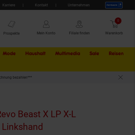
Karriere
Kontakt
Unternehmen
0
Artikel
Mein Konto
Filiale finden
Warenkorb
Prospekte
Mode
Haushalt
Multimedia
Sale
Externer Li
Reisen
chnung bezahlen***
Revo Beast X LP X-L
e Linkshand
(Produkt aktuell ausver