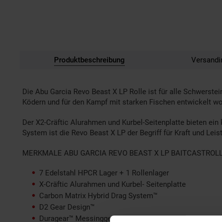
Produktbeschreibung
Versandi
Die Abu Garcia Revo Beast X LP Rolle ist für alle Schwerstei
Ködern und für den Kampf mit starken Fischen entwickelt w
Der X2-Cräftic Alurahmen und Kurbel-Seitenplatte bieten e
System ist die Revo Beast X LP der Begriff für Kraft und Leis
MERKMALE ABU GARCIA REVO BEAST X LP BAITCASTROLL
7 Edelstahl HPCR Lager + 1 Rollenlager
X-Cräftic Alurahmen und Kurbel- Seitenplatte
Carbon Matrix Hybrid Drag System™
D2 Gear Design™
Duragear™ Messinggetriebe