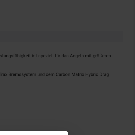
tungsfähigkeit ist speziell für das Angeln mit größeren
agTrax Bremssystem und dem Carbon Matrix Hybrid Drag