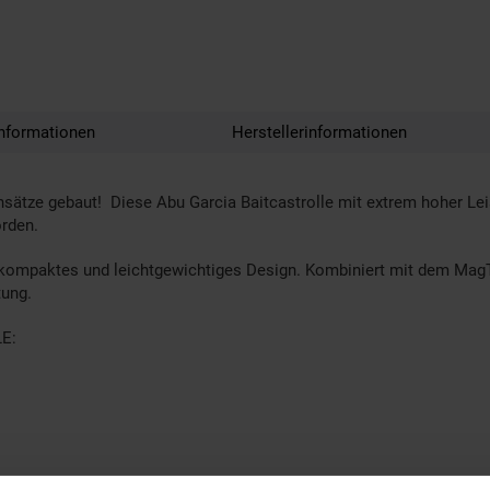
nformationen
Herstellerinformationen
nsätze gebaut! Diese Abu Garcia Baitcastrolle mit extrem hoher Leis
orden.
in kompaktes und leichtgewichtiges Design. Kombiniert mit dem M
tung.
E: