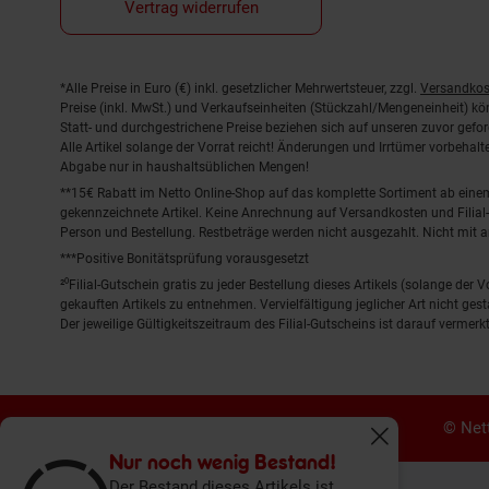
Vertrag widerrufen
Fußnoten
*Alle Preise in Euro (€) inkl. gesetzlicher Mehrwertsteuer, zzgl.
Versandkos
Preise (inkl. MwSt.) und Verkaufseinheiten (Stückzahl/Mengeneinheit) k
Statt- und durchgestrichene Preise beziehen sich auf unseren zuvor gefor
Alle Artikel solange der Vorrat reicht! Änderungen und Irrtümer vorbeha
Abgabe nur in haushaltsüblichen Mengen!
**15€ Rabatt im Netto Online-Shop auf das komplette Sortiment ab ein
gekennzeichnete Artikel. Keine Anrechnung auf Versandkosten und Filial-
Person und Bestellung. Restbeträge werden nicht ausgezahlt. Nicht mit 
***Positive Bonitätsprüfung vorausgesetzt
²⁰Filial-Gutschein gratis zu jeder Bestellung dieses Artikels (solange der
gekauften Artikels zu entnehmen. Vervielfältigung jeglicher Art nicht ge
Der jeweilige Gültigkeitszeitraum des Filial-Gutscheins ist darauf vermerkt
© Nett
Fenster schliess
Nur noch wenig Bestand!
Der Bestand dieses Artikels ist