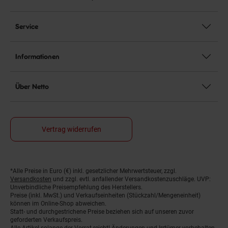
Service
Informationen
Über Netto
Vertrag widerrufen
*Alle Preise in Euro (€) inkl. gesetzlicher Mehrwertsteuer, zzgl.
Fußnoten
Versandkosten
und zzgl. evtl. anfallender Versandkostenzuschläge. UVP:
Unverbindliche Preisempfehlung des Herstellers.
Preise (inkl. MwSt.) und Verkaufseinheiten (Stückzahl/Mengeneinheit)
können im Online-Shop abweichen.
Statt- und durchgestrichene Preise beziehen sich auf unseren zuvor
geforderten Verkaufspreis.
Alle Artikel solange der Vorrat reicht! Änderungen und Irrtümer vorbehalten.