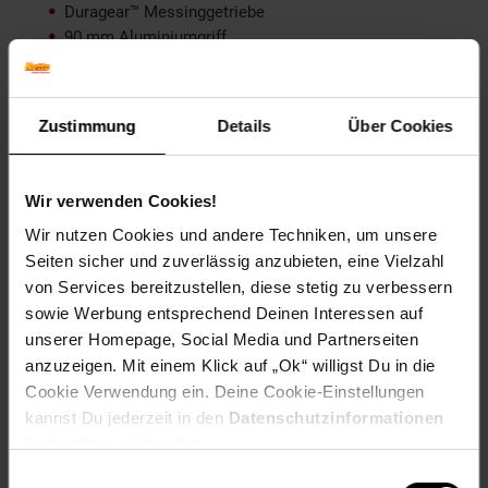
Duragear™ Messinggetriebe
90 mm Aluminiumgriff
Power Disk™ Bremssystem – 15 lbs Max-Bremse
MagTrax™ Bremssystem
Co-mold Soft-Touch Knöpfe
Zustimmung
Details
Über Cookies
Übersetzungsverhältnis – 6,8:1
Artikelnummer: 2992641000
Wir verwenden Cookies!
EAN: 0036282037649
Artikel gehört zur Kategorie:
Angelrollen
Wir nutzen Cookies und andere Techniken, um unsere
Seiten sicher und zuverlässig anzubieten, eine Vielzahl
von Services bereitzustellen, diese stetig zu verbessern
sowie Werbung entsprechend Deinen Interessen auf
Versandinformationen
unserer Homepage, Social Media und Partnerseiten
anzuzeigen. Mit einem Klick auf „Ok“ willigst Du in die
Cookie Verwendung ein. Deine Cookie-Einstellungen
Herstellerinformationen
kannst Du jederzeit in den
Datenschutzinformationen
ändern bzw. widerrufen.
Einwilligungsauswahl