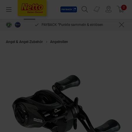
Payback
Prospekte
0
Arti
Menü
Suchfeld einblenden
Filiale finden
Warenkorb
PAYBACK °Punkte sammeln & einlösen
Angel & Angel-Zubehör
Angelrollen
Abu Garcia MAX5 SX Low Profile-L B