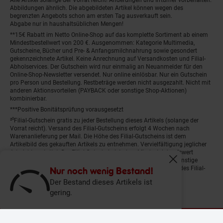
Abbildungen ähnlich. Die abgebildeten Artikel können wegen des
begrenzten Angebots schon am ersten Tag ausverkauft sein.
Abgabe nur in haushaltsüblichen Mengen!
**15€ Rabatt im Netto Online-Shop auf das komplette Sortiment ab einem
Mindestbestellwert von 200 €. Ausgenommen: Kategorie Multimedia,
Gutscheine, Bücher und Pre- & Anfangsmilchnahrung sowie gesondert
gekennzeichnete Artikel. Keine Anrechnung auf Versandkosten und Filial-
Abholservices. Der Gutschein wird nur einmalig an Neuanmelder für den
Online-Shop-Newsletter versendet. Nur online einlösbar. Nur ein Gutschein
pro Person und Bestellung. Restbeträge werden nicht ausgezahlt. Nicht mit
anderen Aktionsvorteilen (PAYBACK oder sonstige Shop-Aktionen)
kombinierbar.
***Positive Bonitätsprüfung vorausgesetzt
²⁰Filial-Gutschein gratis zu jeder Bestellung dieses Artikels (solange der
Vorrat reicht). Versand des Filial-Gutscheins erfolgt 4 Wochen nach
Warenanlieferung per Mail. Die Höhe des Filial-Gutscheins ist dem
Artikelbild des gekauften Artikels zu entnehmen. Vervielfältigung jeglicher
Art nicht gestattet. Der Filial-Gutschein ist ohne Mindesteinkaufswert
einlösbar. Nicht mit anderen Aktionsvorteilen (PAYBACK oder sonstige
Fenster schliess
Shop-Aktionen) kombinierbar. Der jeweilige Gültigkeitszeitraum des Filial-
Nur noch wenig Bestand!
Gutscheins ist darauf vermerkt.
Der Bestand dieses Artikels ist
gering.
© Netto Marken-Discount Stiftung & Co. KG |