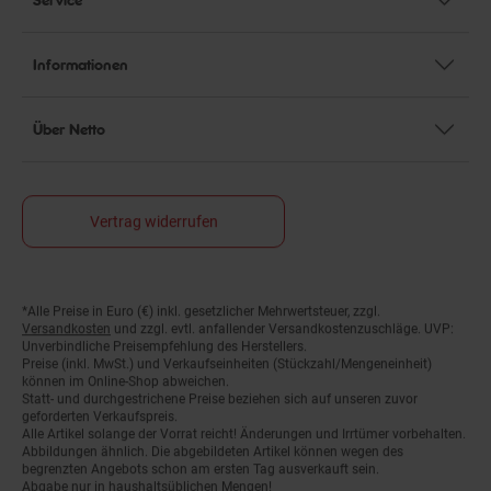
Informationen
Über Netto
Vertrag widerrufen
*Alle Preise in Euro (€) inkl. gesetzlicher Mehrwertsteuer, zzgl.
Fußnoten
Versandkosten
und zzgl. evtl. anfallender Versandkostenzuschläge. UVP:
Unverbindliche Preisempfehlung des Herstellers.
Preise (inkl. MwSt.) und Verkaufseinheiten (Stückzahl/Mengeneinheit)
können im Online-Shop abweichen.
Statt- und durchgestrichene Preise beziehen sich auf unseren zuvor
geforderten Verkaufspreis.
Alle Artikel solange der Vorrat reicht! Änderungen und Irrtümer vorbehalten.
Abbildungen ähnlich. Die abgebildeten Artikel können wegen des
begrenzten Angebots schon am ersten Tag ausverkauft sein.
Abgabe nur in haushaltsüblichen Mengen!