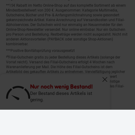
**15€ Rabatt im Netto Online-Shop auf das komplette Sortiment ab einem
Mindestbestellwert von 200 €. Ausgenommen: Kategorie Multimedia,
Gutscheine, Bücher und Pre- & Anfangsmilchnahrung sowie gesondert
gekennzeichnete Artikel. Keine Anrechnung auf Versandkosten und Filial-
Abholservices. Der Gutschein wird nur einmalig an Neuanmelder für den
Online-Shop-Newsletter versendet. Nur online einlösbar. Nur ein Gutschein
pro Person und Bestellung. Restbeträge werden nicht ausgezahlt. Nicht mit
anderen Aktionsvorteilen (PAYBACK oder sonstige Shop-Aktionen)
kombinierbar.
***Positive Bonitätsprüfung vorausgesetzt
²⁰Filial-Gutschein gratis zu jeder Bestellung dieses Artikels (solange der
Vorrat reicht). Versand des Filial-Gutscheins erfolgt 4 Wochen nach
Warenanlieferung per Mail. Die Höhe des Filial-Gutscheins ist dem
Artikelbild des gekauften Artikels zu entnehmen. Vervielfältigung jeglicher
Art nicht gestattet. Der Filial-Gutschein ist ohne Mindesteinkaufswert
einlösbar. Nicht mit anderen Aktionsvorteilen (PAYBACK oder sonstige
Fenster schliess
Shop-Aktionen) kombinierbar. Der jeweilige Gültigkeitszeitraum des Filial-
Nur noch wenig Bestand!
Gutscheins ist darauf vermerkt.
Der Bestand dieses Artikels ist
gering.
© Netto Marken-Discount Stiftung & Co. KG |
Kontakt
|
Datenschutz
|
Impressum