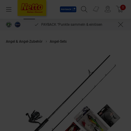
Payback
Prospekte
0
Arti
Menü
Suchfeld einblenden
Filiale finden
Warenkorb
PAYBACK °Punkte sammeln & einlösen
Angel & Angel-Zubehör
Angel-Sets
Abu Garcia Fast Attack Pro 210 5-2