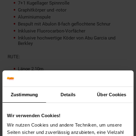
7+1 Kugellager Spinnrolle
Graphitkörper und -rotor
Aluminiumspule
Bespult mit Abulon 8-fach geflochtene Schnur
Inklusive Fluorocarbon-Vorfächer
Inklusive hochwertige Köder von Abu Garcia und
Berkley
RUTE:
Länge 2,10m
Transportlänge 1,11
Teile 2
Wurfgewicht 5-21g
Zustimmung
Details
Über Cookies
Aktion Fast
Power Medium Light
Wir verwenden Cookies!
ROLLE:
Wir nutzen Cookies und andere Techniken, um unsere
Größe 2000
Seiten sicher und zuverlässig anzubieten, eine Vielzahl