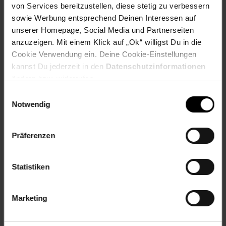
Übersetzung 5.2:1
von Services bereitzustellen, diese stetig zu verbessern
Schnureinzug 72cm
sowie Werbung entsprechend Deinen Interessen auf
Schnurfassung 235/0,18 m/mm
unserer Homepage, Social Media und Partnerseiten
Bremskraft 4,0kg
anzuzeigen. Mit einem Klick auf „Ok“ willigst Du in die
Cookie Verwendung ein. Deine Cookie-Einstellungen
Artikelnummer: 2692172000
kannst Du jederzeit in den
Datenschutzinformationen
EAN: 0036282121591
Artikel gehört zur Kategorie:
Angel-Sets
ändern bzw. widerrufen.
Einwilligungsauswahl
Notwendig
Versandinformationen
Präferenzen
Herstellerinformationen
Statistiken
Marketing
Fußzeile
Weitere Online-Angebote