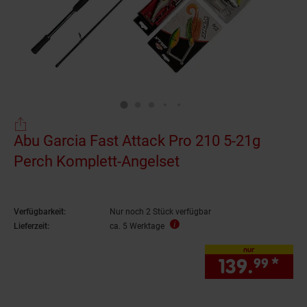
Abu Garcia Fast Attack Pro 210 5-21g
Perch Komplett-Angelset
Verfügbarkeit:
Nur noch 2 Stück verfügbar
Lieferzeit:
ca. 5 Werktage
nur
139.
*
nur
99