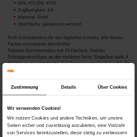
DIN: 912 ISO: 4762
Zugfestigkeit: 8.8
Material: Stahl
Oberfläche: galvanisch verzinkt
Profi Schraubenbox für den täglichen Einsatz. Alle Boxen
Fächer sind einzeln beschriftet.
Robuste Sortimentsbox mit 20 Fächern. Stabiler
Schnappverschluss an der vorderen Seite. Stapelbar dank 4
Mulden an der Unterseite. Der Transparente Deckel schließt
perfekt mit den Fächern ab. Dadurch kann der Inhalt beim
Transport nicht herausfallen. Die abgerundeten Innenkanten
der Fächer ermöglicht ein besseres Herausnehmen des
Zustimmung
Details
Über Cookies
Inhaltes.
Eigenschaft M BOX:
Wir verwenden Cookies!
Länge: ca. 290 mm
Wir nutzen Cookies und andere Techniken, um unsere
Tiefe: ca. 195 mm
Seiten sicher und zuverlässig anzubieten, eine Vielzahl
Höhe: ca. 35 mm
von Services bereitzustellen, diese stetig zu verbessern
Farbe: Schwarz / Transparent / Orange