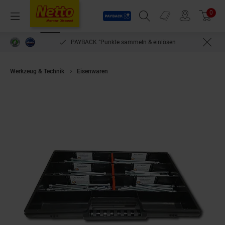
Payback
Prospekte
0
Arti
Menü
Suchfeld einblenden
Filiale finden
Warenkorb
PAYBACK °Punkte sammeln & einlösen
Werkzeug & Technik
Eisenwaren
90 tlg Zylinderschrauben Sortiment