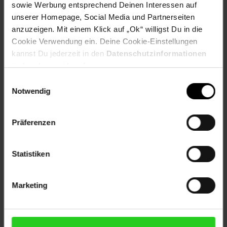
sowie Werbung entsprechend Deinen Interessen auf
Material: Kunststoff, Polypropylen
unserer Homepage, Social Media und Partnerseiten
anzuzeigen. Mit einem Klick auf „Ok“ willigst Du in die
Artikelnummer: 2602250002
Cookie Verwendung ein. Deine Cookie-Einstellungen
EAN: 4270002651265
Artikel gehört zur Kategorie:
Eisenwaren
kannst Du jederzeit in den
Datenschutzinformationen
ändern bzw. widerrufen.
Einwilligungsauswahl
Notwendig
Versandinformationen
Präferenzen
Herstellerinformationen
Statistiken
Marketing
Fußzeile
Weitere Online-Angebote
Netto Reisen
TV-Shop
Weinwelt