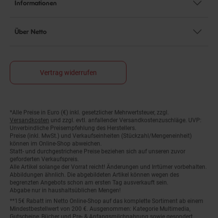
Informationen
Über Netto
Vertrag widerrufen
*Alle Preise in Euro (€) inkl. gesetzlicher Mehrwertsteuer, zzgl.
Fußnoten
Versandkosten
und zzgl. evtl. anfallender Versandkostenzuschläge. UVP:
Unverbindliche Preisempfehlung des Herstellers.
Preise (inkl. MwSt.) und Verkaufseinheiten (Stückzahl/Mengeneinheit)
können im Online-Shop abweichen.
Statt- und durchgestrichene Preise beziehen sich auf unseren zuvor
geforderten Verkaufspreis.
Alle Artikel solange der Vorrat reicht! Änderungen und Irrtümer vorbehalten.
Abbildungen ähnlich. Die abgebildeten Artikel können wegen des
begrenzten Angebots schon am ersten Tag ausverkauft sein.
Abgabe nur in haushaltsüblichen Mengen!
**15€ Rabatt im Netto Online-Shop auf das komplette Sortiment ab einem
Mindestbestellwert von 200 €. Ausgenommen: Kategorie Multimedia,
Gutscheine, Bücher und Pre- & Anfangsmilchnahrung sowie gesondert