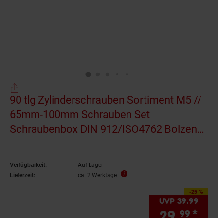
90 tlg Zylinderschrauben Sortiment M5 //
65mm-100mm Schrauben Set
Schraubenbox DIN 912/ISO4762 Bolzen
Vollgewindeschrauben
Maschinenschrauben Gewindeschrauben
Verfügbarkeit:
Auf Lager
Zylinderkopfschrauben
Lieferzeit:
ca. 2 Werktage
-25 %
Sie Sparen 25 Prozen
UVP
39.
99
UVP 
29.
*
Sie
99