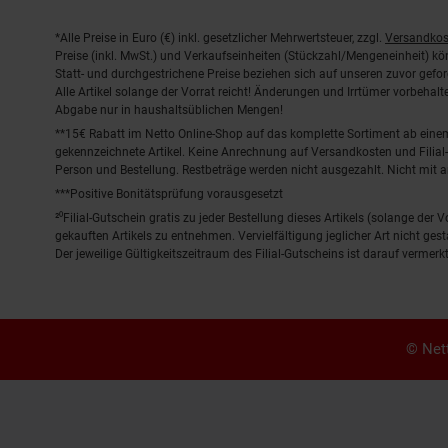
Fußnoten
*Alle Preise in Euro (€) inkl. gesetzlicher Mehrwertsteuer, zzgl.
Versandkos
Preise (inkl. MwSt.) und Verkaufseinheiten (Stückzahl/Mengeneinheit) k
Statt- und durchgestrichene Preise beziehen sich auf unseren zuvor gefor
Alle Artikel solange der Vorrat reicht! Änderungen und Irrtümer vorbeha
Abgabe nur in haushaltsüblichen Mengen!
**15€ Rabatt im Netto Online-Shop auf das komplette Sortiment ab ein
gekennzeichnete Artikel. Keine Anrechnung auf Versandkosten und Filial-
Person und Bestellung. Restbeträge werden nicht ausgezahlt. Nicht mit 
***Positive Bonitätsprüfung vorausgesetzt
²⁰Filial-Gutschein gratis zu jeder Bestellung dieses Artikels (solange der
gekauften Artikels zu entnehmen. Vervielfältigung jeglicher Art nicht ge
Der jeweilige Gültigkeitszeitraum des Filial-Gutscheins ist darauf vermerkt
© Nett