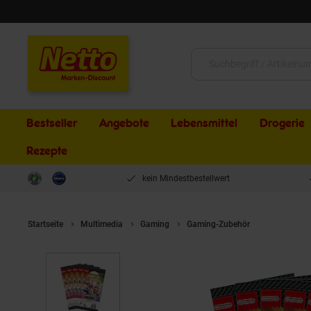
Schließen
Suche:
Bestseller
Angebote
Lebensmittel
Drogerie
Rezepte
kein Mindestbestellwert
Startseite
Multimedia
Gaming
Gaming-Zubehör
5x Amiibo K