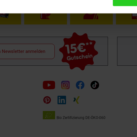
15€
**
m Newsletter anmelden
Gutschein
Folge
uns
auf
Bio Zertifizierung
DE-ÖKO-060
Unsere
Siegel