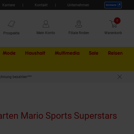
Karriere
Kontakt
Unternehmen
0
Artikel
Mein Konto
Filiale finden
Warenkorb
Prospekte
Mode
Haushalt
Multimedia
Sale
Externer Li
Reisen
chnung bezahlen***
arten Mario Sports Superstars