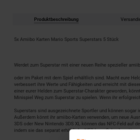
Produktbeschreibung
Versandi
5x Amiibo Karten Mario Sports Superstars 5 Stück
Werdet zum Superstar mit einer neuen Reihe spezieller amiib
oder im Paket mit dem Spiel erhältlich sind. Macht eure Hel
verbessert ihre Werte und Fähigkeiten und erreicht mit die
einer eurer Helden zum Superstar-Charakter geworden, könnt
Minispiel Weg zum Superstar zu spielen. Wenn ihr erfolgreich
Superstars sind ausgezeichnete Sportler und können sogar 
Außerdem könnt ihr amiibo-Karten verwenden, um neue Ausrüs
3DS oder New Nintendo 3DS XL können das NFC-Feld auf dem
indem sie das separat erhältliche NFC-Lese-Schreibgerät ve