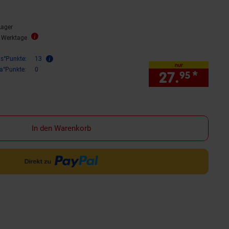
Lager
2 Werktage
is°Punkte:
13
nur
ra°Punkte:
0
27.
*
nur 
95
In den Warenkorb