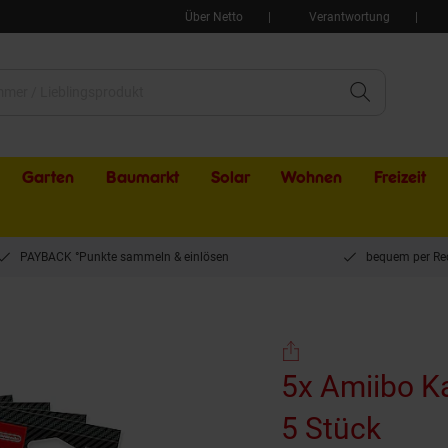
Über Netto
Verantwortung
Garten
Baumarkt
Solar
Wohnen
Freizeit
PAYBACK °Punkte sammeln & einlösen
bequem per Re
arten Mario Sports Superstars 5 Stück
5x Amiibo K
5 Stück