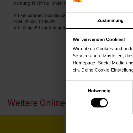
Achtung: Nicht für Kinder unter 36 Monaten geeignet.
Artikelnummer: 2650606000
Zustimmung
EAN: 4250510108789
Artikel gehört zur Kategorie:
Gaming-Zubehör
Wir verwenden Cookies!
Wir nutzen Cookies und ander
Services bereitzustellen, di
Homepage, Social Media und P
ein. Deine Cookie-Einstellun
Fußzeile
Einwilligungsauswahl
Notwendig
Weitere Online-Angebote
Netto Reisen
TV-