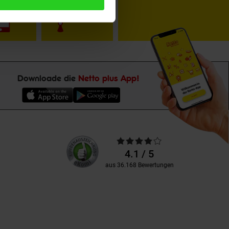
Downloade die
Netto plus App!
Unsere
Durchschnittliche
Kundenbewertungen
Bewertungen
4.1 / 5
aus 36.168 Bewertungen