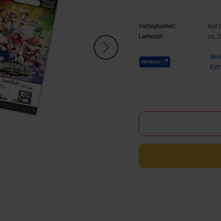
Verfügbarkeit:
Auf 
Lieferzeit:
ca. 
Payback Punkte
Bas
Ext