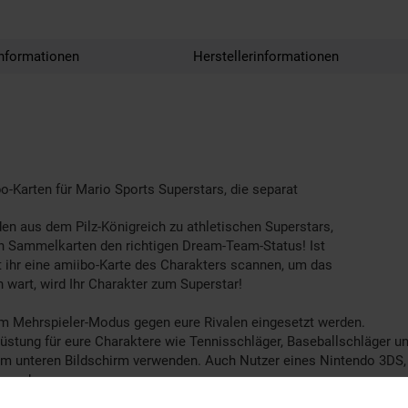
nformationen
Herstellerinformationen
o-Karten für Mario Sports Superstars, die separat
den aus dem Pilz-Königreich zu athletischen Superstars,
sen Sammelkarten den richtigen Dream-Team-Status! Ist
 ihr eine amiibo-Karte des Charakters scannen, um das
 wart, wird Ihr Charakter zum Superstar!
im Mehrspieler-Modus gegen eure Rivalen eingesetzt werden.
tung für eure Charaktere wie Tennisschläger, Baseballschläger un
 unteren Bildschirm verwenden. Auch Nutzer eines Nintendo 3DS,
rwenden.