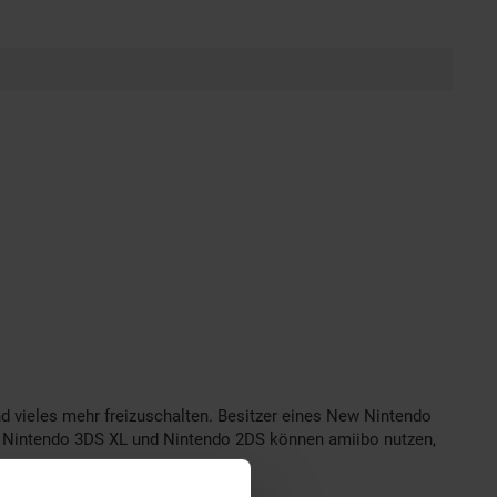
d vieles mehr freizuschalten. Besitzer eines New Nintendo
 Nintendo 3DS XL und Nintendo 2DS können amiibo nutzen,