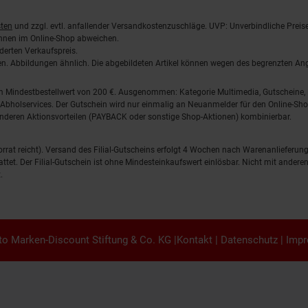
ten
und zzgl. evtl. anfallender Versandkostenzuschläge. UVP: Unverbindliche Preis
önnen im Online-Shop abweichen.
derten Verkaufspreis.
lten. Abbildungen ähnlich. Die abgebildeten Artikel können wegen des begrenzten A
em Mindestbestellwert von 200 €. Ausgenommen: Kategorie Multimedia, Gutscheine
Abholservices. Der Gutschein wird nur einmalig an Neuanmelder für den Online-Shop
anderen Aktionsvorteilen (PAYBACK oder sonstige Shop-Aktionen) kombinierbar.
 Vorrat reicht). Versand des Filial-Gutscheins erfolgt 4 Wochen nach Warenanlieferung
stattet. Der Filial-Gutschein ist ohne Mindesteinkaufswert einlösbar. Nicht mit and
.
o Marken-Discount Stiftung & Co. KG |
Kontakt
|
Datenschutz
|
Imp