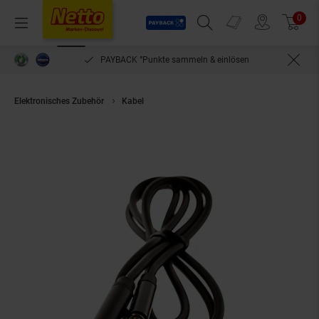
Payback
Prospekte
0
Arti
Menü
Suchfeld einblenden
Filiale finden
Warenkorb
PAYBACK °Punkte sammeln & einlösen
Elektronisches Zubehör
Kabel
3,5-mm-AUX-Stereo-Verlängerungskabel