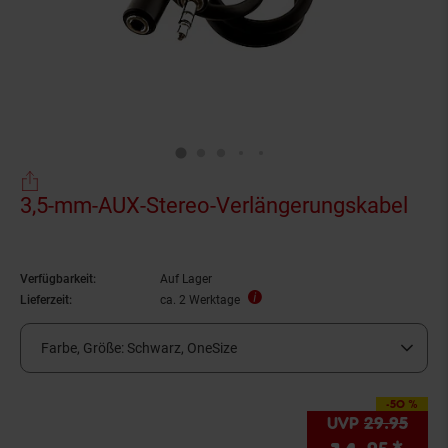
3,5-mm-AUX-Stereo-Verlängerungskabel
Verfügbarkeit:
Auf Lager
Lieferzeit:
ca. 2 Werktage
Farbe, Größe:
Schwarz, OneSize
-50 %
Sie Sparen 50 Prozen
UVP
29.
95
UVP 