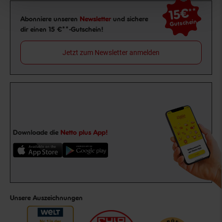
15€
**
Newsletter Anmeldung
Abonniere unseren
Newsletter
und sichere
Gutschein
dir einen 15 €**-Gutschein!
Jetzt zum Newsletter anmelden
Downloade die
Netto plus App!
Unsere Auszeichnungen