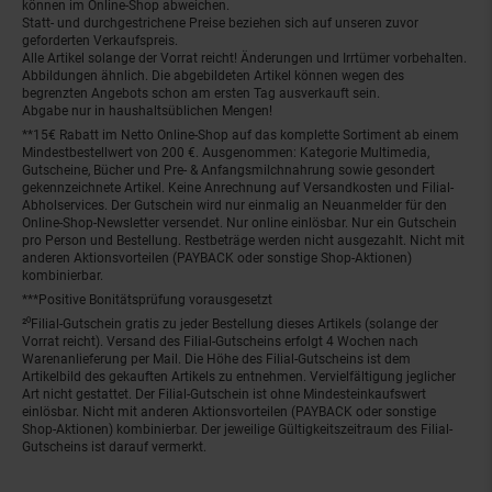
können im Online-Shop abweichen.
Statt- und durchgestrichene Preise beziehen sich auf unseren zuvor
geforderten Verkaufspreis.
Alle Artikel solange der Vorrat reicht! Änderungen und Irrtümer vorbehalten.
Abbildungen ähnlich. Die abgebildeten Artikel können wegen des
begrenzten Angebots schon am ersten Tag ausverkauft sein.
Abgabe nur in haushaltsüblichen Mengen!
**15€ Rabatt im Netto Online-Shop auf das komplette Sortiment ab einem
Mindestbestellwert von 200 €. Ausgenommen: Kategorie Multimedia,
Gutscheine, Bücher und Pre- & Anfangsmilchnahrung sowie gesondert
gekennzeichnete Artikel. Keine Anrechnung auf Versandkosten und Filial-
Abholservices. Der Gutschein wird nur einmalig an Neuanmelder für den
Online-Shop-Newsletter versendet. Nur online einlösbar. Nur ein Gutschein
pro Person und Bestellung. Restbeträge werden nicht ausgezahlt. Nicht mit
anderen Aktionsvorteilen (PAYBACK oder sonstige Shop-Aktionen)
kombinierbar.
***Positive Bonitätsprüfung vorausgesetzt
²⁰Filial-Gutschein gratis zu jeder Bestellung dieses Artikels (solange der
Vorrat reicht). Versand des Filial-Gutscheins erfolgt 4 Wochen nach
Warenanlieferung per Mail. Die Höhe des Filial-Gutscheins ist dem
Artikelbild des gekauften Artikels zu entnehmen. Vervielfältigung jeglicher
Art nicht gestattet. Der Filial-Gutschein ist ohne Mindesteinkaufswert
einlösbar. Nicht mit anderen Aktionsvorteilen (PAYBACK oder sonstige
Shop-Aktionen) kombinierbar. Der jeweilige Gültigkeitszeitraum des Filial-
Gutscheins ist darauf vermerkt.