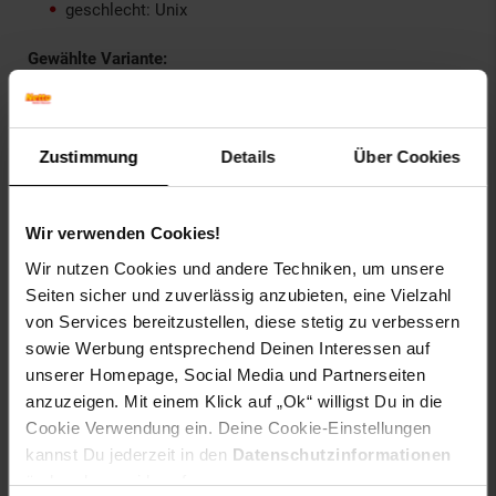
geschlecht: Unix
Gewählte Variante:
Farbe: Schwarz
Größe: OneSize
Zustimmung
Details
Über Cookies
Artikelnummer: 2525792000
EAN: 4255698200218
Artikel gehört zur Kategorie:
Kabel
Wir verwenden Cookies!
Wir nutzen Cookies und andere Techniken, um unsere
Seiten sicher und zuverlässig anzubieten, eine Vielzahl
von Services bereitzustellen, diese stetig zu verbessern
Versandinformationen
sowie Werbung entsprechend Deinen Interessen auf
unserer Homepage, Social Media und Partnerseiten
Herstellerinformationen
anzuzeigen. Mit einem Klick auf „Ok“ willigst Du in die
Cookie Verwendung ein. Deine Cookie-Einstellungen
kannst Du jederzeit in den
Datenschutzinformationen
Altgeräterücknahme
ändern bzw. widerrufen.