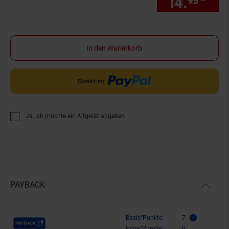
14.
*
Sie
95
In den Warenkorb
Ja, ich möchte ein Altgerät abgeben.
PAYBACK
Payback Punkte
Basis°Punkte:
7
Extra°Punkte:
0