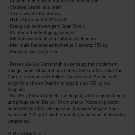
- Geflecht aus rundem Rattan und Poly-Rattan
- Stabiles Gestell aus Stahl
- 10 cm weiche Polsterung
- Hohe Stoffqualität 220 g/m²
- Bezug aus hochwertigem Spun Fabric
- Polster mit Befestigungsbändern
- Mit höhenverstellbaren Fußbodenschonern
- Maximale Dauerbelastbarkeit je Sitzplatz: 150 kg
- Passend dazu Sofa P75
- Dieses 2er-Set Gartenstühle überzeugt mit modernem
Design, hoher Stabilität und hohem Sitzkomfort. Ideal für
Garten, Terrasse oder Balkon. Das robuste Stahlgestell
sorgt für sicheren Stand und trägt bis zu 150 kg pro
Sitzplatz.
- Das Poly-Rattan-Geflecht ist elegant, witterungsbeständig
und pflegeleicht. Die ca. 10 cm starke Polsterung bietet
hohen Sitzkomfort. Bezüge aus strapazierfähigem Spun
Fabric mit 220 g/m² sind formstabil, weich und hochwertig
verarbeitet.
Maße (HxBxT) (ca.):