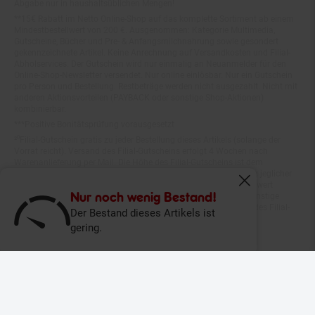
**15€ Rabatt im Netto Online-Shop auf das komplette Sortiment ab einem
Mindestbestellwert von 200 €. Ausgenommen: Kategorie Multimedia,
Gutscheine, Bücher und Pre- & Anfangsmilchnahrung sowie gesondert
gekennzeichnete Artikel. Keine Anrechnung auf Versandkosten und Filial-
Abholservices. Der Gutschein wird nur einmalig an Neuanmelder für den
Online-Shop-Newsletter versendet. Nur online einlösbar. Nur ein Gutschein
pro Person und Bestellung. Restbeträge werden nicht ausgezahlt. Nicht mit
anderen Aktionsvorteilen (PAYBACK oder sonstige Shop-Aktionen)
kombinierbar.
***Positive Bonitätsprüfung vorausgesetzt
²⁰Filial-Gutschein gratis zu jeder Bestellung dieses Artikels (solange der
Vorrat reicht). Versand des Filial-Gutscheins erfolgt 4 Wochen nach
Warenanlieferung per Mail. Die Höhe des Filial-Gutscheins ist dem
Artikelbild des gekauften Artikels zu entnehmen. Vervielfältigung jeglicher
Art nicht gestattet. Der Filial-Gutschein ist ohne Mindesteinkaufswert
einlösbar. Nicht mit anderen Aktionsvorteilen (PAYBACK oder sonstige
Fenster schliess
Shop-Aktionen) kombinierbar. Der jeweilige Gültigkeitszeitraum des Filial-
Nur noch wenig Bestand!
Gutscheins ist darauf vermerkt.
Der Bestand dieses Artikels ist
gering.
© Netto Marken-Discount Stiftung & Co. KG |
Kontakt
|
Datenschutz
|
Impressum