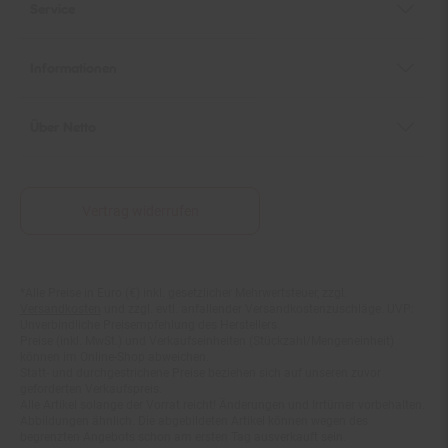
Informationen
Über Netto
Vertrag widerrufen
*Alle Preise in Euro (€) inkl. gesetzlicher Mehrwertsteuer, zzgl.
Fußnoten
Versandkosten
und zzgl. evtl. anfallender Versandkostenzuschläge. UVP:
Unverbindliche Preisempfehlung des Herstellers.
Preise (inkl. MwSt.) und Verkaufseinheiten (Stückzahl/Mengeneinheit)
können im Online-Shop abweichen.
Statt- und durchgestrichene Preise beziehen sich auf unseren zuvor
geforderten Verkaufspreis.
Alle Artikel solange der Vorrat reicht! Änderungen und Irrtümer vorbehalten.
Abbildungen ähnlich. Die abgebildeten Artikel können wegen des
begrenzten Angebots schon am ersten Tag ausverkauft sein.
Abgabe nur in haushaltsüblichen Mengen!