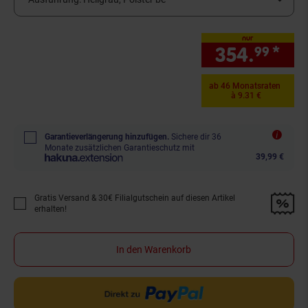
nur
354.
*
nur
99
ab 46 Monatsraten
à 9.31 €
Garantieverlängerung hinzufügen.
Sichere dir 36
Monate zusätzlichen Garantieschutz mit
39,99 €
Gratis Versand & 30€ Filialgutschein auf diesen Artikel
Promotion "Gratis Versand &amp; 30€ Filialgutschein auf diesen Artikel 
erhalten!
In den Warenkorb