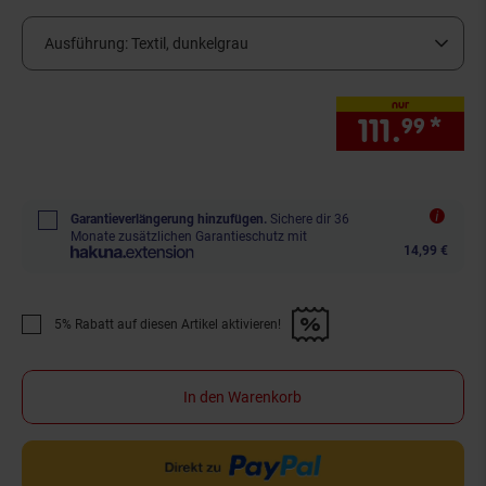
Ausführung:
Textil, dunkelgrau
nur
111.
*
nur
99
Garantieverlängerung hinzufügen.
Sichere dir 36
Monate zusätzlichen Garantieschutz mit
14,99 €
5% Rabatt auf diesen Artikel aktivieren!
Promotion "5% Rabatt auf diesen Artikel aktivieren!" anwenden
In den Warenkorb