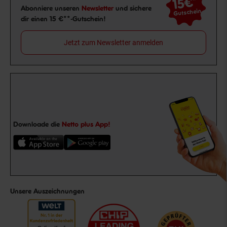
15€
**
Newsletter Anmeldung
Abonniere unseren
Newsletter
und sichere
Gutschein
dir einen 15 €**-Gutschein!
Jetzt zum Newsletter anmelden
Downloade die
Netto plus App!
Unsere Auszeichnungen