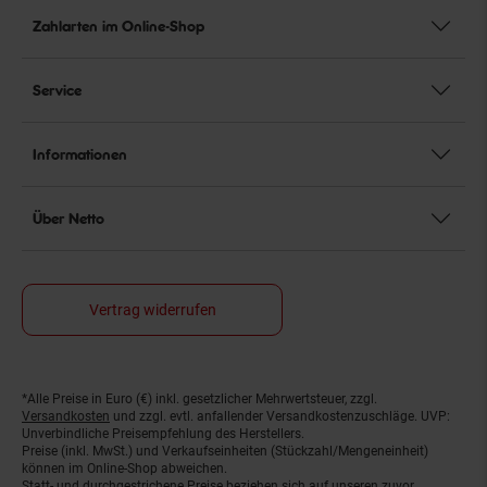
Zahlarten im Online-Shop
Service
Informationen
Über Netto
Vertrag widerrufen
*Alle Preise in Euro (€) inkl. gesetzlicher Mehrwertsteuer, zzgl.
Fußnoten
Versandkosten
und zzgl. evtl. anfallender Versandkostenzuschläge. UVP:
Unverbindliche Preisempfehlung des Herstellers.
Preise (inkl. MwSt.) und Verkaufseinheiten (Stückzahl/Mengeneinheit)
können im Online-Shop abweichen.
Statt- und durchgestrichene Preise beziehen sich auf unseren zuvor