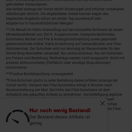
geforderten Verkaufspreis.
Alle Artikel solange der Vorrat reicht! Änderungen und Irrtümer vorbehalten.
Abbildungen ähnlich. Die abgebildeten Artikel können wegen des
begrenzten Angebots schon am ersten Tag ausverkauft sein.
Abgabe nur in haushaltsüblichen Mengen!
**15€ Rabatt im Netto Online-Shop auf das komplette Sortiment ab einem
Mindestbestellwert von 200 €. Ausgenommen: Kategorie Multimedia,
Gutscheine, Bücher und Pre- & Anfangsmilchnahrung sowie gesondert
gekennzeichnete Artikel. Keine Anrechnung auf Versandkosten und Filial-
Abholservices. Der Gutschein wird nur einmalig an Neuanmelder für den
Online-Shop-Newsletter versendet. Nur online einlösbar. Nur ein Gutschein
pro Person und Bestellung. Restbeträge werden nicht ausgezahlt. Nicht mit
anderen Aktionsvorteilen (PAYBACK oder sonstige Shop-Aktionen)
kombinierbar.
***Positive Bonitätsprüfung vorausgesetzt
²⁰Filial-Gutschein gratis zu jeder Bestellung dieses Artikels (solange der
Vorrat reicht). Versand des Filial-Gutscheins erfolgt 4 Wochen nach
Warenanlieferung per Mail. Die Höhe des Filial-Gutscheins ist dem
Artikelbild des gekauften Artikels zu entnehmen. Vervielfältigung jeglicher
Art nicht gestattet. Der Filial-Gutschein ist ohne Mindesteinkaufswert
einlösbar. Nicht mit anderen Aktionsvorteilen (PAYBACK oder sonstige
Fenster schliess
Shop-Aktionen) kombinierbar. Der jeweilige Gültigkeitszeitraum des Filial-
Nur noch wenig Bestand!
Gutscheins ist darauf vermerkt.
Der Bestand dieses Artikels ist
gering.