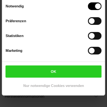
Einwilligungsauswahl
haltbares Material, welches für ein besonders weiches und
Notwendig
angenehmes Hautgefühl sorgt. Im Gegensatz dazu wäre
PVC als Kunstleder zwar deutlich preisgünstiger, weiß aber
weder qualitativ, noch in Sachen Komfort zu überzeugen.
Präferenzen
Investieren Sie in Nachhaltigkeit - Sie werden es nicht
bereuen.
Statistiken
Artikelnummer: 1975218001
Marketing
EAN: 4057651120621
Artikel gehört zur Kategorie:
Barhocker & Bartische
OK
Versandinformationen
Nur notwendige Cookies verwenden
Herstellerinformationen