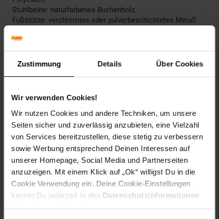
Stuhlbeine: naturfarbenes Buchenholz
Fußstütze: verchromtes oder pulverbeschichtetes Metall
Früher ein eher seltener Gast in den heimischen vier
Wänden, haben sich Barhocker mittlerweile zu einem
absoluten Trend entwickelt. Und das vollkommen zu Recht,
Zustimmung
Details
Über Cookies
denn die vielfältigen Einsatzmöglichkeiten wissen zu
begeistern - egal, ob als moderner Esszimmerstuhl-Ersatz,
flexible Sitzgelegenheit (z. B. für Musiker) oder einfach als
Wir verwenden Cookies!
normaler Barhocker.
Wir nutzen Cookies und andere Techniken, um unsere
Diese Barhocker zeichnen sich besonders durch ihren
Seiten sicher und zuverlässig anzubieten, eine Vielzahl
äußerst hohen Sitzkomfort aus. Die bequeme Sitzhaltung,
von Services bereitzustellen, diese stetig zu verbessern
in Kombination mit der guten Polsterung, sorgt für
sowie Werbung entsprechend Deinen Interessen auf
langanhaltende Gemütlichkeit, die - aufgrund der
unserer Homepage, Social Media und Partnerseiten
abgerundeten Sitz- und Rückenflächen - auch bei längerer
anzuzeigen. Mit einem Klick auf „Ok“ willigst Du in die
Nutzung bestehen bleibt und Sie Ihren Kauf nicht direkt
Cookie Verwendung ein. Deine Cookie-Einstellungen
wieder bereuen lässt.
kannst Du jederzeit in den
Datenschutzinformationen
Der Polsterbezug aus Kunstleder besteht zu 100% aus
ändern bzw. widerrufen.
Polyurethan (PU) - ein besonders hochwertiges und