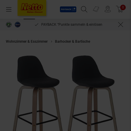
Payback
Prospekte
0
Arti
Menü
Suchfeld einblenden
Filiale finden
Warenkorb
PAYBACK °Punkte sammeln & einlösen
Wohnzimmer & Esszimmer
Barhocker & Bartische
2er-Set Barhocker MC