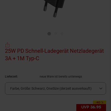
25W PD Schnell-Ladegerät Netzladegerät
3A + 1M Typ-C
(Produkt aktuell ausverkauft)
Lieferzeit:
neue Ware ist bereits unterwegs
Farbe, Größe:
Schwarz, OneSize (derzeit ausverkauft)
-40 %
Sie Sparen 40 Prozen
UVP
36.
95
UVP 