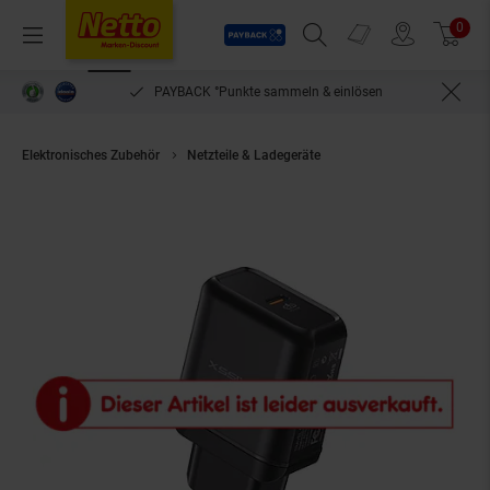
Payback
Prospekte
0
Arti
Menü
Suchfeld einblenden
Filiale finden
Warenkorb
PAYBACK °Punkte sammeln & einlösen
Elektronisches Zubehör
Netzteile & Ladegeräte
25W PD Schnell-Ladeger