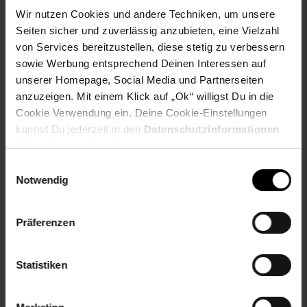
Eu Verantwortliche Person PLZ: 45884
Wir nutzen Cookies und andere Techniken, um unsere
Eu Verantwortliche Person Straße: Zechenstraße
Seiten sicher und zuverlässig anzubieten, eine Vielzahl
geschlecht: Unix
von Services bereitzustellen, diese stetig zu verbessern
sowie Werbung entsprechend Deinen Interessen auf
Gewählte Variante:
unserer Homepage, Social Media und Partnerseiten
Farbe: Schwarz
anzuzeigen. Mit einem Klick auf „Ok“ willigst Du in die
Größe: OneSize
Cookie Verwendung ein. Deine Cookie-Einstellungen
kannst Du jederzeit in den
Datenschutzinformationen
Artikelnummer: 2525614000
ändern bzw. widerrufen.
EAN: 4252021397492
Einwilligungsauswahl
Artikel gehört zur Kategorie:
Netzteile & Ladegeräte
Notwendig
Präferenzen
Versandinformationen
Statistiken
Herstellerinformationen