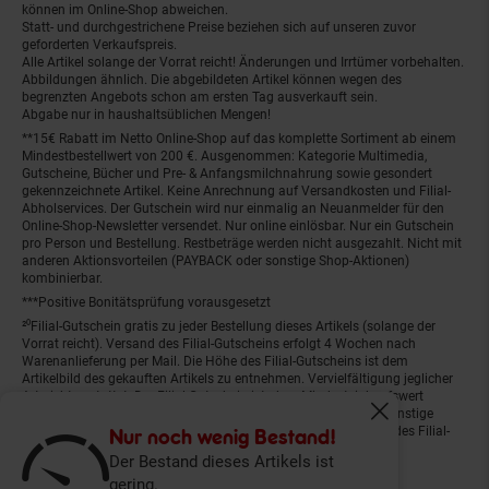
können im Online-Shop abweichen.
Statt- und durchgestrichene Preise beziehen sich auf unseren zuvor
geforderten Verkaufspreis.
Alle Artikel solange der Vorrat reicht! Änderungen und Irrtümer vorbehalten.
Abbildungen ähnlich. Die abgebildeten Artikel können wegen des
begrenzten Angebots schon am ersten Tag ausverkauft sein.
Abgabe nur in haushaltsüblichen Mengen!
**15€ Rabatt im Netto Online-Shop auf das komplette Sortiment ab einem
Mindestbestellwert von 200 €. Ausgenommen: Kategorie Multimedia,
Gutscheine, Bücher und Pre- & Anfangsmilchnahrung sowie gesondert
gekennzeichnete Artikel. Keine Anrechnung auf Versandkosten und Filial-
Abholservices. Der Gutschein wird nur einmalig an Neuanmelder für den
Online-Shop-Newsletter versendet. Nur online einlösbar. Nur ein Gutschein
pro Person und Bestellung. Restbeträge werden nicht ausgezahlt. Nicht mit
anderen Aktionsvorteilen (PAYBACK oder sonstige Shop-Aktionen)
kombinierbar.
***Positive Bonitätsprüfung vorausgesetzt
²⁰Filial-Gutschein gratis zu jeder Bestellung dieses Artikels (solange der
Vorrat reicht). Versand des Filial-Gutscheins erfolgt 4 Wochen nach
Warenanlieferung per Mail. Die Höhe des Filial-Gutscheins ist dem
Artikelbild des gekauften Artikels zu entnehmen. Vervielfältigung jeglicher
Art nicht gestattet. Der Filial-Gutschein ist ohne Mindesteinkaufswert
einlösbar. Nicht mit anderen Aktionsvorteilen (PAYBACK oder sonstige
Fenster schliess
Shop-Aktionen) kombinierbar. Der jeweilige Gültigkeitszeitraum des Filial-
Nur noch wenig Bestand!
Gutscheins ist darauf vermerkt.
Der Bestand dieses Artikels ist
gering.