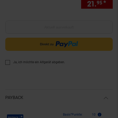
21.
*
Sie
95
Aktuell ausverkauft
Ja, ich möchte ein Altgerät abgeben.
PAYBACK
Payback Punkte
Basis°Punkte:
10