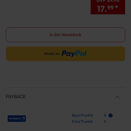
17.
*
Sie
99
In den Warenkorb
PAYBACK
Payback Punkte
Basis°Punkte:
8
Extra°Punkte:
0