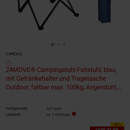
24MOVE® Campingstuhl Faltstuhl, blau,
mit Getränkehalter und Tragetasche
Outdoor, faltbar max. 100kg, Angerstuhl,
Klappstuhl
Verfügbarkeit:
Auf Lager
Lieferzeit:
ca. 2 Werktage
-18 %
Sie Sparen 18 Proze
UVP
21.
95
UVP 