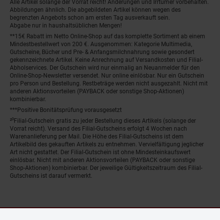
Alle Artikel solange der Vorrat reicht! Änderungen und Irrtümer vorbehalten.
Abbildungen ähnlich. Die abgebildeten Artikel können wegen des
begrenzten Angebots schon am ersten Tag ausverkauft sein.
Abgabe nur in haushaltsüblichen Mengen!
**15€ Rabatt im Netto Online-Shop auf das komplette Sortiment ab einem
Mindestbestellwert von 200 €. Ausgenommen: Kategorie Multimedia,
Gutscheine, Bücher und Pre- & Anfangsmilchnahrung sowie gesondert
gekennzeichnete Artikel. Keine Anrechnung auf Versandkosten und Filial-
Abholservices. Der Gutschein wird nur einmalig an Neuanmelder für den
Online-Shop-Newsletter versendet. Nur online einlösbar. Nur ein Gutschein
pro Person und Bestellung. Restbeträge werden nicht ausgezahlt. Nicht mit
anderen Aktionsvorteilen (PAYBACK oder sonstige Shop-Aktionen)
kombinierbar.
***Positive Bonitätsprüfung vorausgesetzt
²⁰Filial-Gutschein gratis zu jeder Bestellung dieses Artikels (solange der
Vorrat reicht). Versand des Filial-Gutscheins erfolgt 4 Wochen nach
Warenanlieferung per Mail. Die Höhe des Filial-Gutscheins ist dem
Artikelbild des gekauften Artikels zu entnehmen. Vervielfältigung jeglicher
Art nicht gestattet. Der Filial-Gutschein ist ohne Mindesteinkaufswert
einlösbar. Nicht mit anderen Aktionsvorteilen (PAYBACK oder sonstige
Shop-Aktionen) kombinierbar. Der jeweilige Gültigkeitszeitraum des Filial-
Gutscheins ist darauf vermerkt.