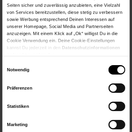
Material: Stahlrohr mit Pulverbeschichtung
Seiten sicher und zuverlässig anzubieten, eine Vielzahl
Stoff: Polyester
von Services bereitzustellen, diese stetig zu verbessern
Farbe: Blau
sowie Werbung entsprechend Deinen Interessen auf
Größe: 50 cm x 50 cm x 80 cm
unserer Homepage, Social Media und Partnerseiten
Extra: mit Tragetasche
anzuzeigen. Mit einem Klick auf „Ok“ willigst Du in die
Belastbarkeit: max. 100 kg
Cookie Verwendung ein. Deine Cookie-Einstellungen
kannst Du jederzeit in den
Datenschutzinformationen
Artikelnummer: 2595617000
ändern bzw. widerrufen.
EAN: 4099799000533
Einwilligungsauswahl
Artikel gehört zur Kategorie:
Campingmöbel
Notwendig
Präferenzen
Versandinformationen
Statistiken
Herstellerinformationen
Marketing