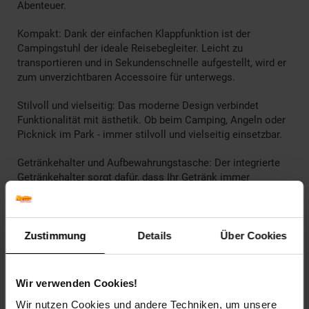
Abenteuer.
Kompakt: Dank der einfachen Klappfunktion ist der
Campingstuhl der ideale Reisebegleiter. Leicht zu
transportieren und in Sekundenschnelle aufgestellt, wird er
zum unverzichtbaren Accessoire für unterwegs.
Stilvoll und vielseitig: Das moderne Design verbindet
Funktionalität mit ästhetik. Ob beim Camping, Angeln oder
Picknick im Park - immer stilvoll und vielseitig einsetzbar.
Getränkehalter und Aufbewahrungstasche: Der integrierte
Getränkehalter sorgt dafür, dass Ihr Getränk immer
griffbereit ist. Die praktische Aufbewahrungstasche bietet
zusätzlichen Stauraum für deine persönlichen Gegenstände
und schütz den Klappstuhl zugleich.
Zustimmung
Details
Über Cookies
Bereiten Sie sich darauf vor, die Natur in vollen Zügen zu
genießen. Dieser Campingstuhl wird nicht nur Ihre Outdoor-
Erlebnisse verbessern, sondern auch eine Investition in
Wir verwenden Cookies!
deinen persönlichen Komfort darstellen.
Wir nutzen Cookies und andere Techniken, um unsere