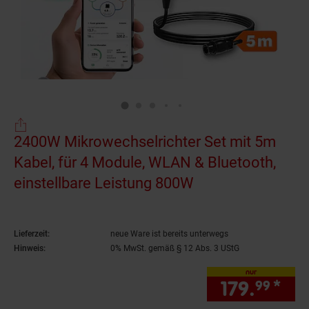
2400W Mikrowechselrichter Set mit 5m
Kabel, für 4 Module, WLAN & Bluetooth,
einstellbare Leistung 800W
(Produkt aktuell 
Lieferzeit:
neue Ware ist bereits unterwegs
Hinweis:
0% MwSt. gemäß § 12 Abs. 3 UStG
nur
179.
*
nur
99