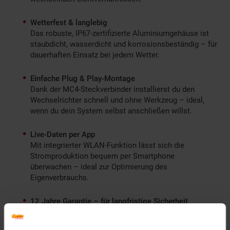
Wetterfest & langlebig
Das robuste, IP67-zertifizierte Aluminiumgehäuse ist
staubdicht, wasserdicht und korrosionsbeständig – für
dauerhaften Einsatz bei jedem Wetter.
Einfache Plug & Play-Montage
Dank der MC4-Steckverbinder installierst du den
Wechselrichter schnell und ohne Werkzeug – ideal,
wenn du dein System selbst anschließen willst.
Live-Daten per App
Mit integrierter WLAN-Funktion lässt sich die
Stromproduktion bequem per Smartphone
überwachen – ideal zur Optimierung des
Eigenverbrauchs.
12 Jahre Garantie – für langfristige Sicherheit
Du profitierst von geprüfter Qualität und einer
Herstellergarantie von 12 Jahren.