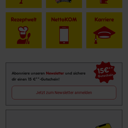
Rezeptwelt
NettoKOM
Karriere
15€
**
Newsletter Anmeldung
Abonniere unseren
Newsletter
und sichere
Gutschein
dir einen 15 €**-Gutschein!
Jetzt zum Newsletter anmelden