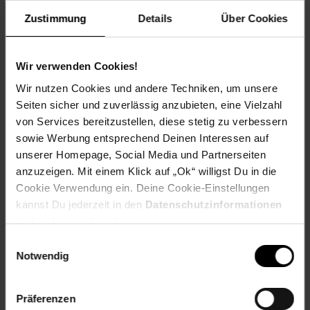
Zustimmung
Details
Über Cookies
Technische Daten:
Wir verwenden Cookies!
Wir nutzen Cookies und andere Techniken, um unsere
2400W Ausgangsleistung
Seiten sicher und zuverlässig anzubieten, eine Vielzahl
empfohlene Modulleistung: 4x 400 bis 700W+
von Services bereitzustellen, diese stetig zu verbessern
max. Eingangsspannung: 60 V
sowie Werbung entsprechend Deinen Interessen auf
max. Eingangsstrom: 20 A (4x)
unserer Homepage, Social Media und Partnerseiten
MPP-Tracker mit sehr weiten Spannungsbereich
anzuzeigen. Mit einem Klick auf „Ok“ willigst Du in die
Anzahl MPPT: 4
12 Jahre Herstellergarantie
Cookie Verwendung ein. Deine Cookie-Einstellungen
Integriertes WLAN und Bluetooth und
kannst Du jederzeit in den
Datenschutzinformationen
Energiemanagement über APP Powerhome
ändern bzw. widerrufen.
erfüllt die VDE-AR-N 4105:2018
Einwilligungsauswahl
Gewicht: 5,5 kg
Notwendig
Größe:352 × 225 × 38,5mm
Schutzklasse: IP67
Präferenzen
Lieferumfang: