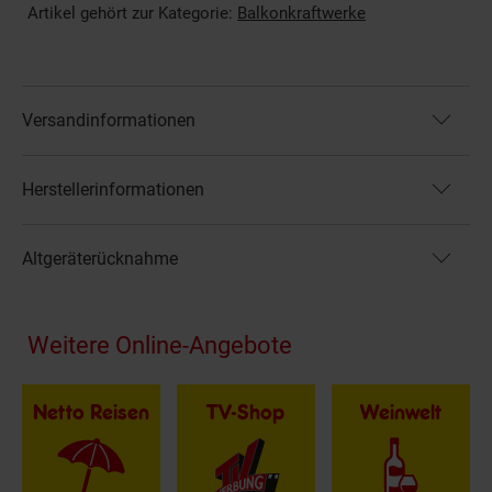
Artikel gehört zur Kategorie:
Balkonkraftwerke
Versandinformationen
Herstellerinformationen
Altgeräterücknahme
Fußzeile
Weitere Online-Angebote
Netto Reisen
TV-Shop
Weinwelt