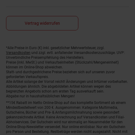
Vertrag widerrufen
*Alle Preise in Euro (€) inkl. gesetzlicher Mehrwertsteuer, zzgl.
Fußnoten
Versandkosten
und zzgl. evtl. anfallender Versandkostenzuschläge. UVP:
Unverbindliche Preisempfehlung des Herstellers.
Preise (inkl. MwSt.) und Verkaufseinheiten (Stückzahl/Mengeneinheit)
können im Online-Shop abweichen.
Statt- und durchgestrichene Preise beziehen sich auf unseren zuvor
geforderten Verkaufspreis.
Alle Artikel solange der Vorrat reicht! Änderungen und Irrtümer vorbehalten.
Abbildungen ähnlich. Die abgebildeten Artikel können wegen des
begrenzten Angebots schon am ersten Tag ausverkauft sein.
Abgabe nur in haushaltsüblichen Mengen!
**15€ Rabatt im Netto Online-Shop auf das komplette Sortiment ab einem
Mindestbestellwert von 200 €. Ausgenommen: Kategorie Multimedia,
Gutscheine, Bücher und Pre- & Anfangsmilchnahrung sowie gesondert
gekennzeichnete Artikel. Keine Anrechnung auf Versandkosten und Filial-
Abholservices. Der Gutschein wird nur einmalig an Neuanmelder für den
Online-Shop-Newsletter versendet. Nur online einlösbar. Nur ein Gutschein
pro Person und Bestellung. Restbeträge werden nicht ausgezahlt. Nicht mit