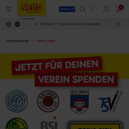
Payback
Prospekte
0
Arti
Menü
Suchfeld einblenden
Filiale finden
Warenkorb
PAYBACK °Punkte sammeln & einlösen
Vereinsspende
Verein Detail