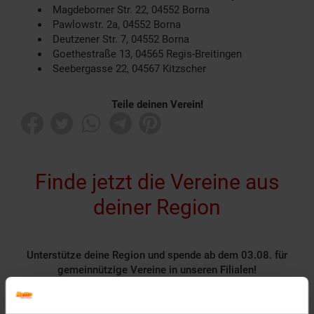
Magdeborner Str. 22, 04552 Borna
Pawlowstr. 2a, 04552 Borna
Deutzener Str. 7, 04552 Borna
Goethestraße 13, 04565 Regis-Breitingen
Seebergasse 22, 04567 Kitzscher
Teile deinen Verein!
Finde jetzt die Vereine aus
deiner Region
Unterstütze deine Region und spende ab dem 03.08. für
gemeinnützige Vereine in unseren Filialen!
Rund 1400 gemeinnützige Vereine nehmen deutschlandweit
als Spendenpartner teil und freuen sich über deine