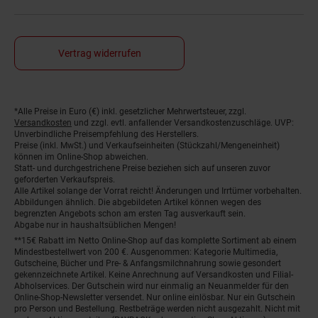
Vertrag widerrufen
Fußnoten
*Alle Preise in Euro (€) inkl. gesetzlicher Mehrwertsteuer, zzgl.
Versandkosten
und zzgl. evtl. anfallender Versandkostenzuschläge. UVP:
Unverbindliche Preisempfehlung des Herstellers.
Preise (inkl. MwSt.) und Verkaufseinheiten (Stückzahl/Mengeneinheit)
können im Online-Shop abweichen.
Statt- und durchgestrichene Preise beziehen sich auf unseren zuvor
geforderten Verkaufspreis.
Alle Artikel solange der Vorrat reicht! Änderungen und Irrtümer vorbehalten.
Abbildungen ähnlich. Die abgebildeten Artikel können wegen des
begrenzten Angebots schon am ersten Tag ausverkauft sein.
Abgabe nur in haushaltsüblichen Mengen!
**15€ Rabatt im Netto Online-Shop auf das komplette Sortiment ab einem
Mindestbestellwert von 200 €. Ausgenommen: Kategorie Multimedia,
Gutscheine, Bücher und Pre- & Anfangsmilchnahrung sowie gesondert
gekennzeichnete Artikel. Keine Anrechnung auf Versandkosten und Filial-
Abholservices. Der Gutschein wird nur einmalig an Neuanmelder für den
Online-Shop-Newsletter versendet. Nur online einlösbar. Nur ein Gutschein
pro Person und Bestellung. Restbeträge werden nicht ausgezahlt. Nicht mit