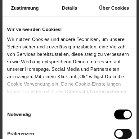
Unterstützung.
Zustimmung
Details
Über Cookies
Spende für einen Verein in deiner Region, indem du an der
Kasse auf den nächsten 10 ct Betrag aufrundest oder dein
Pfand am Pfandautomaten spendest.
Wir verwenden Cookies!
Welchen Verein du in deiner Region unterstützen kannst
Wir nutzen Cookies und andere Techniken, um unsere
findest du hier heraus:
Seiten sicher und zuverlässig anzubieten, eine Vielzahl
von Services bereitzustellen, diese stetig zu verbessern
sowie Werbung entsprechend Deinen Interessen auf
unserer Homepage, Social Media und Partnerseiten
anzuzeigen. Mit einem Klick auf „Ok“ willigst Du in die
Zurück zu Vereinsspende
Cookie Verwendung ein. Deine Cookie-Einstellungen
kannst Du jederzeit in den
Datenschutzinformationen
Weitere Online-Angebote
Fußzeile
ändern bzw. widerrufen.
Einwilligungsauswahl
Notwendig
Netto Reisen
TV-Shop
Weinwelt
Präferenzen