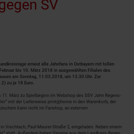
 gegen SV
kreistage erneut alle Jahnfans in Ostbayern mit tollen
ebruar bis 10. März 2018 in ausgewählten Filialen des
hausen am Sonntag, 11.03.2018, um 13.30 Uhr. Zur
2) zu je 18 Euro.
ens 11. März zu Spielbeginn im Webshop des SSV Jahn Regens-
er“ mit der Lieferweise print@home in den Warenkorb, der
Gutschein kann nicht im Fanshop, an externen
e in Viechtach, Paul-Maurer-Straße 2, eingeladen. Neben einem
ni“ statt. Außerdem haben Vereine aus dem Landkreis Regen