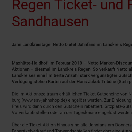
Regen Ticket- und 
Sandhausen
Jahn Landkreistage: Netto bietet Jahnfans im Landkreis Re
Maxhütte-Haidhof, im Februar 2018 – Netto Marken-Discount
Aktionen – diesmal im Landkreis Regen. So verkauft Netto a
Landkreises eine limitierte Anzahl stark vergünstigter Gu
Verfügung stehen Karten auf der Hans Jakob Tribüne (Steh-pla
Die im Aktionszeitraum erhältlichen Ticket-Gutscheine von N
burg (www.ssv-jahnshop.de) eingelöst werden. Zur Einlösung
Preis wird dann durch den Gutschein rabattiert. Sitzplatz-Gu
Vorverkaufsstellen oder an der Tageskasse eingelöst werden
Über die Ticket-Aktion hinaus sind alle Jahnfans am Donnerst
Fanartikelverkauf und Torwandschießen findet dort eine Au