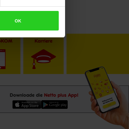
OK
toKOM
Karriere
Downloade die
Netto plus App!
Unsere