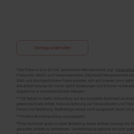
Vertrag widerrufen
Fußnoten
*Alle Preise in Euro (€) inkl. gesetzlicher Mehrwertsteuer, zzgl.
Versandkos
Preise (inkl. MwSt.) und Verkaufseinheiten (Stückzahl/Mengeneinheit) k
Statt- und durchgestrichene Preise beziehen sich auf unseren zuvor gefor
Alle Artikel solange der Vorrat reicht! Änderungen und Irrtümer vorbeha
Abgabe nur in haushaltsüblichen Mengen!
**15€ Rabatt im Netto Online-Shop auf das komplette Sortiment ab ein
gekennzeichnete Artikel. Keine Anrechnung auf Versandkosten und Filial-
Person und Bestellung. Restbeträge werden nicht ausgezahlt. Nicht mit 
***Positive Bonitätsprüfung vorausgesetzt
²⁰Filial-Gutschein gratis zu jeder Bestellung dieses Artikels (solange der
gekauften Artikels zu entnehmen. Vervielfältigung jeglicher Art nicht ge
Der jeweilige Gültigkeitszeitraum des Filial-Gutscheins ist darauf vermerkt