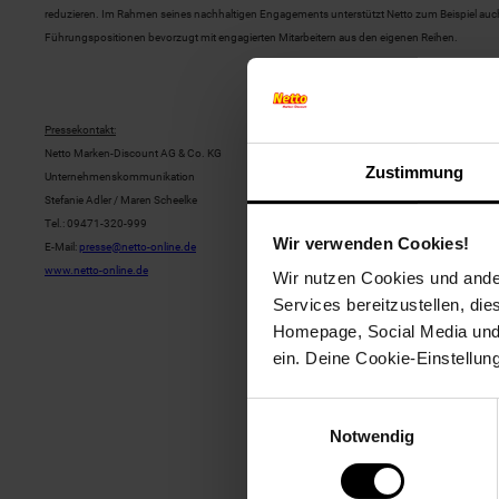
reduzieren. Im Rahmen seines nachhaltigen Engagements unterstützt Netto zum Beispiel auc
Führungspositionen bevorzugt mit engagierten Mitarbeitern aus den eigenen Reihen.
Pressekontakt:
Netto Marken-Discount AG & Co. KG
Zustimmung
Unternehmenskommunikation
Stefanie Adler / Maren Scheelke
Tel.: 09471-320-999
Wir verwenden Cookies!
E-Mail:
presse@netto-online.de
www.netto-online.de
Wir nutzen Cookies und ander
Services bereitzustellen, di
Homepage, Social Media und P
ein. Deine Cookie-Einstellun
Einwilligungsauswahl
Notwendig