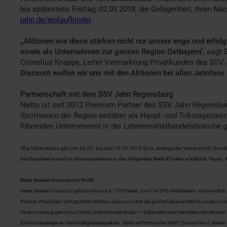
bis spätestens Freitag, 02.03.2018, die Gelegenheit, ihren 
jahn.de/einlaufkinder
.
„Aktionen wie diese stärken nicht nur unsere enge und erfo
sowie als Unternehmen zur ganzen Region Ostbayern"
, sagt
Cornelius Knappe, Leiter Vermarktung Privatkunden des SSV 
Discount wollen wir uns mit den Aktionen bei allen Jahnfans
Partnerschaft mit dem SSV Jahn Regensburg
Netto ist seit 2012 Premium Partner des SSV Jahn Regensbur
Sportverein der Region seitdem als Haupt- und Trikotsponso
führenden Unternehmen in der Lebensmittelhandelsbranche g
*Die Ticket-Aktion gilt vom 26.02. bis zum 10.03.2018 (bzw. solange der Vorrat reicht). Eine 
Die Gutscheine sind im Aktionszeitraum in den folgenden Netto-Filialen erhältlich
: Regen, 
Netto Marken-Discount im Profil:
Netto Marken-Discount gehört mit rund 4.170 Filialen, rund 74.000 Mitarbeitern, wöchentli
frischen Produkten verfügt Netto Marken-Discount über die größte Lebensmittel-Auswahl in
Verantwortung gehört zur Netto-Unternehmenskultur – dabei setzt das Handelsunternehmen a
Einkaufsstrategie an Nachhaltigkeitsaspekten. Netto ist Partner des WWF Deutschland: Ne