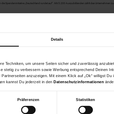
h die Spendeninitiative „Deutschland rundet auf“. Mit 5.200 Auszubildenden zählt das Unternehmen 
Details
e Techniken, um unsere Seiten sicher und zuverlässig anzubiet
ese stetig zu verbessern sowie Werbung entsprechend Deinen In
artnerseiten anzuzeigen. Mit einem Klick auf „Ok“ willigst Du
gen kannst Du jederzeit in den
Datenschutzinformationen
änder
Zurück zu Unternehmen
Zurück zu Presse
Präferenzen
Statistiken