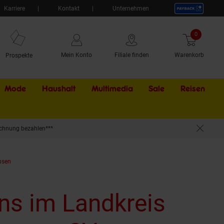
Karriere
Kontakt
Unternehmen
0
Artikel
Mein Konto
Filiale finden
Warenkorb
Prospekte
Mode
Haushalt
Multimedia
Sale
Externer Li
Reisen
chnung bezahlen***
usen
ans im Landkreis