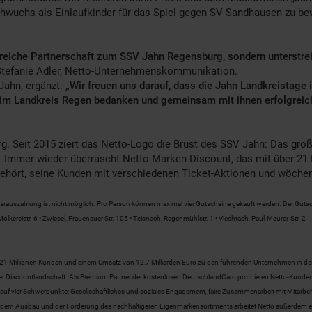
Nachwuchs als Einlaufkinder für das Spiel gegen SV Sandhausen zu 
lgreiche Partnerschaft zum SSV Jahn Regensburg, sondern unterstr
 Stefanie Adler, Netto-Unternehmenskommunikation.
Jahn, ergänzt:
„Wir freuen uns darauf, dass die Jahn Landkreistag
 im Landkreis Regen bedanken und gemeinsam mit ihnen erfolgreich
g. Seit 2015 ziert das Netto-Logo die Brust des SSV Jahn: Das grö
r. Immer wieder überrascht Netto Marken-Discount, das mit über 2
ehört, seine Kunden mit verschiedenen Ticket-Aktionen und wöche
Barauszahlung ist nicht möglich. Pro Person können maximal vier Gutscheine gekauft werden. Der Gutschei
Molkereistr. 6 • Zwiesel, Frauenauer Str. 105 • Teisnach, Regenmühlstr. 1 • Viechtach, Paul-Maurer-Str. 2
ch 21 Millionen Kunden und einem Umsatz von 12,7 Milliarden Euro zu den führenden Unternehmen in d
 der Discountlandschaft. Als Premium Partner der kostenlosen DeutschlandCard profitieren Netto-Ku
uf vier Schwerpunkte: Gesellschaftliches und soziales Engagement, faire Zusammenarbeit mit Mitarbe
ben dem Ausbau und der Förderung des nachhaltigeren Eigenmarkensortiments arbeitet Netto außerdem