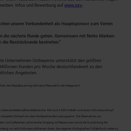
bewerben. Infos und Bewerbung auf
www.ssv-
eichen unsere Verbundenheit als Hauptsponsor zum Verein
e in die nächste Runde gehen. Gemeinsam mit Netto Marken-
 die Restrückrunde bestreiten.“
ßte Unternehmen Ostbayerns unterstützt den größten
1 Millionen Kunden pro Woche deutschlandweit zu den
ntlichen Angeboten.
n der Sitzplätze ermög-licht eine Platzwahl in der Kategorie II.
er Lebensmitteleinzelhandelsbranche. Mit rund 4.000 Artikeln und einem Schwerpunkt auf
nden bei jedem Einkauf von dem Multipartner-Bonusprogramm. Die Übernahme von
itern und Lieferanten, schonender Umgang mit Ressourcen sowie die Ausrichtung der
 entlang von acht Schwerpunkthemen daran, den eigenen ökologischen Fußabdruck weiter zu