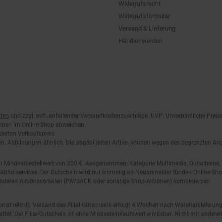
Widerrufsformular
Versand & Lieferung
Händler werden
ten
und zzgl. evtl. anfallender Versandkostenzuschläge. UVP: Unverbindliche Preis
önnen im Online-Shop abweichen.
derten Verkaufspreis.
lten. Abbildungen ähnlich. Die abgebildeten Artikel können wegen des begrenzten A
em Mindestbestellwert von 200 €. Ausgenommen: Kategorie Multimedia, Gutscheine
Abholservices. Der Gutschein wird nur einmalig an Neuanmelder für den Online-Shop
anderen Aktionsvorteilen (PAYBACK oder sonstige Shop-Aktionen) kombinierbar.
 Vorrat reicht). Versand des Filial-Gutscheins erfolgt 4 Wochen nach Warenanlieferung
stattet. Der Filial-Gutschein ist ohne Mindesteinkaufswert einlösbar. Nicht mit and
.