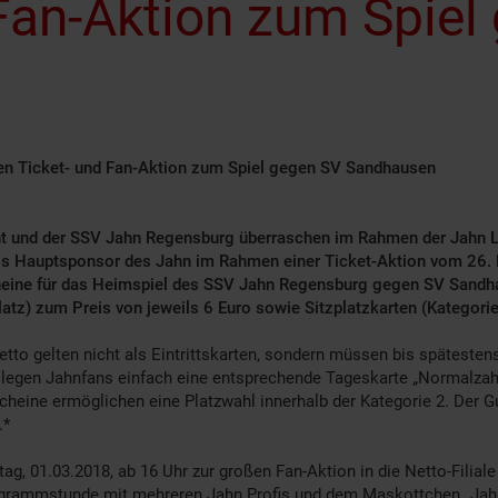
Fan-Aktion zum Spiel
gen Ticket- und Fan-Aktion zum Spiel gegen SV Sandhausen
 und der SSV Jahn Regensburg überraschen im Rahmen der Jahn Land
ls Hauptsponsor des Jahn im Rahmen einer Ticket-Aktion vom 26. F
tscheine für das Heimspiel des SSV Jahn Regensburg gegen SV Sand
tz) zum Preis von jeweils 6 Euro sowie Sitzplatzkarten (Kategorie 
etto gelten nicht als Eintrittskarten, sondern müssen bis spätest
 legen Jahnfans einfach eine entsprechende Tageskarte „Normalzahl
tscheine ermöglichen eine Platzwahl innerhalb der Kategorie 2. Der 
.*
ag, 01.03.2018, ab 16 Uhr zur großen Fan-Aktion in die Netto-Filial
togrammstunde mit mehreren Jahn Profis und dem Maskottchen „Jah