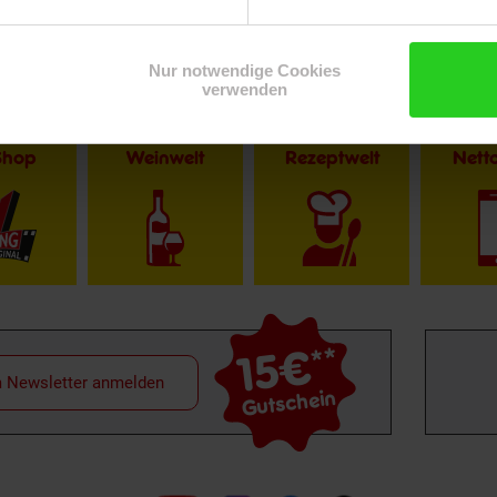
Nur notwendige Cookies
verwenden
Shop
Weinwelt
Rezeptwelt
Net
15€
**
m Newsletter anmelden
Gutschein
Folge