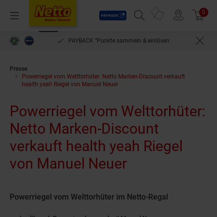
Payback
Prospekte
0
Arti
Menü
Suchfeld einblenden
Filiale finden
Warenkorb
PAYBACK °Punkte sammeln & einlösen
Presse
Powerriegel vom Welttorhüter: Netto Marken-Discount verkauft
health yeah Riegel von Manuel Neuer
Powerriegel vom Welttorhüter:
Netto Marken-Discount
verkauft health yeah Riegel
von Manuel Neuer
Powerriegel vom Welttorhüter im Netto-Regal