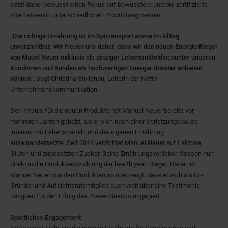
setzt dabei bewusst einen Fokus auf bewusstere und bio-zertifizierte
Alternativen in unterschiedlichen Produktsegmenten.
„Die richtige Ernährung ist im Spitzensport sowie im Alltag
unverzichtbar. Wir freuen uns daher, dass wir den neuen Energie-Riegel
von Mauel Neuer exklusiv als einziger Lebensmitteldiscounter unseren
Kundinnen und Kunden als hochwertigen Energie-Booster anbieten
können“
, sagt Christina Stylianou, Leiterin der Netto-
Unternehmenskommunikation.
Den Impuls für die neuen Produkte hat Manuel Neuer bereits vor
mehreren Jahren gehabt, als er sich nach einer Verletzungspause
intensiv mit Lebensmitteln und der eigenen Ernährung
auseinandersetzte. Seit 2018 verzichtet Manuel Neuer auf Laktose,
Gluten und zugesetzten Zucker. Seine Ernährungsvorlieben flossen nun
direkt in die Produktentwicklung der health yeah Riegel. Dabei ist
Manuel Neuer von den Produkten so überzeugt, dass er sich als Co-
Gründer und Aufsichtsratsmitglied auch weit über eine Testimonial-
Tätigkeit für den Erfolg des Power-Snacks engagiert.
Sportliches Engagement