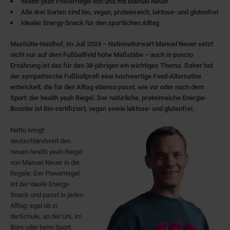
health yeah Powerriegel von und mit Manuel Neuer
Alle drei Sorten sind bio, vegan, proteinreich, laktose- und glutenfrei
Idealer Energy-Snack für den sportlichen Alltag
Maxhütte-Haidhof, im Juli 2024 – Nationaltorwart Manuel Neuer setzt
nicht nur auf dem Fußballfeld hohe Maßstäbe – auch in puncto
Ernährung ist das für den 38-jährigen ein wichtiges Thema. Daher hat
der sympathische Fußballprofi eine hochwertige Food-Alternative
entwickelt, die für den Alltag ebenso passt, wie vor oder nach dem
Sport: der health yeah Riegel. Der natürliche, proteinreiche Energie-
Booster ist Bio-zertifiziert, vegan sowie laktose- und glutenfrei.
Netto bringt
deutschlandweit den
neuen health yeah Riegel
von Manuel Neuer in die
Regale: Der Powerriegel
ist der ideale Energy-
Snack und passt in jeden
Alltag: egal ob in
der
Schule, an der Uni, im
Büro oder beim Sport.