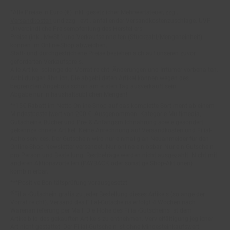
Fußnoten
*Alle Preise in Euro (€) inkl. gesetzlicher Mehrwertsteuer, zzgl.
Versandkosten
und zzgl. evtl. anfallender Versandkostenzuschläge. UVP:
Unverbindliche Preisempfehlung des Herstellers.
Preise (inkl. MwSt.) und Verkaufseinheiten (Stückzahl/Mengeneinheit)
können im Online-Shop abweichen.
Statt- und durchgestrichene Preise beziehen sich auf unseren zuvor
geforderten Verkaufspreis.
Alle Artikel solange der Vorrat reicht! Änderungen und Irrtümer vorbehalten.
Abbildungen ähnlich. Die abgebildeten Artikel können wegen des
begrenzten Angebots schon am ersten Tag ausverkauft sein.
Abgabe nur in haushaltsüblichen Mengen!
**15€ Rabatt im Netto Online-Shop auf das komplette Sortiment ab einem
Mindestbestellwert von 200 €. Ausgenommen: Kategorie Multimedia,
Gutscheine, Bücher und Pre- & Anfangsmilchnahrung sowie gesondert
gekennzeichnete Artikel. Keine Anrechnung auf Versandkosten und Filial-
Abholservices. Der Gutschein wird nur einmalig an Neuanmelder für den
Online-Shop-Newsletter versendet. Nur online einlösbar. Nur ein Gutschein
pro Person und Bestellung. Restbeträge werden nicht ausgezahlt. Nicht mit
anderen Aktionsvorteilen (PAYBACK oder sonstige Shop-Aktionen)
kombinierbar.
***Positive Bonitätsprüfung vorausgesetzt
²⁰Filial-Gutschein gratis zu jeder Bestellung dieses Artikels (solange der
Vorrat reicht). Versand des Filial-Gutscheins erfolgt 4 Wochen nach
Warenanlieferung per Mail. Die Höhe des Filial-Gutscheins ist dem
Artikelbild des gekauften Artikels zu entnehmen. Vervielfältigung jeglicher
Art nicht gestattet. Der Filial-Gutschein ist ohne Mindesteinkaufswert
einlösbar. Nicht mit anderen Aktionsvorteilen (PAYBACK oder sonstige