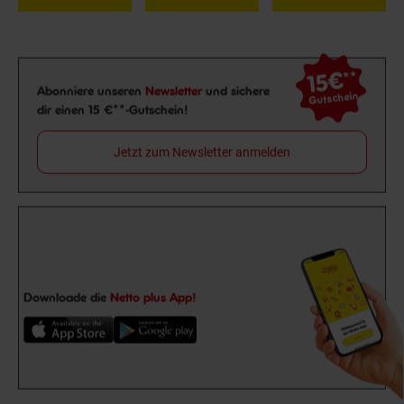
15€
**
Newsletter Anmeldung
Abonniere unseren
Newsletter
und sichere
Gutschein
dir einen 15 €**-Gutschein!
Jetzt zum Newsletter anmelden
Downloade die
Netto plus App!