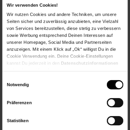
vier Schwerpunkte: Gesellschaftliches und soziales Engagement, faire
Wir verwenden Cookies!
Zusammenarbeit, schonender Umgang mit Ressourcen sowie die
Wir nutzen Cookies und andere Techniken, um unsere
Ausrichtung der Einkaufsstrategie an Nachhaltigkeitsaspekten. Netto ist
Seiten sicher und zuverlässig anzubieten, eine Vielzahl
Partner des WWF Deutschland: Neben dem Ausbau und der Förderung
von Services bereitzustellen, diese stetig zu verbessern
des nachhaltigeren Eigenmarkensortiments arbeitet Netto außerdem
entlang der Schwerpunktthemen Klimaschutz, Biodiversität, Süßwasser
sowie Werbung entsprechend Deinen Interessen auf
und Ressourcen daran, den eigenen ökologischen Fußabdruck weiter zu
unserer Homepage, Social Media und Partnerseiten
reduzieren. Mit über 5.665 Auszubildenden zählt das Unternehmen
anzuzeigen. Mit einem Klick auf „Ok“ willigst Du in die
zudem zu den wichtigsten Ausbildungsbetrieben des deutschen
Cookie Verwendung ein. Deine Cookie-Einstellungen
Einzelhandels und besetzt Führungspositionen bevorzugt mit
kannst Du jederzeit in den
Datenschutzinformationen
engagierten Talenten aus den eigenen Reihen.
ändern bzw. widerrufen.
Pressekontakt:
Einwilligungsauswahl
Netto Marken-Discount Stiftung & Co. KG
Notwendig
Christina Stylianou
Tel.: 09471-320-999
E-Mail: presse@netto-online.de
Präferenzen
www.netto-online.de
Statistiken