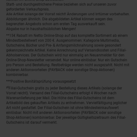
Statt- und durchgestrichene Preise beziehen sich auf unseren zuvor
geforderten Verkaufspreis.
Alle Artikel solange der Vorrat reicht! Änderungen und Irrtümer vorbehalten.
Abbildungen ähnlich. Die abgebildeten Artikel können wegen des
begrenzten Angebots schon am ersten Tag ausverkauft sein.
Abgabe nur in haushaltsüblichen Mengen!
**15€ Rabatt im Netto Online-Shop auf das komplette Sortiment ab einem
Mindestbestellwert von 200 €. Ausgenommen: Kategorie Multimedia,
Gutscheine, Bücher und Pre- & Anfangsmilchnahrung sowie gesondert
gekennzeichnete Artikel. Keine Anrechnung auf Versandkosten und Filial-
Abholservices. Der Gutschein wird nur einmalig an Neuanmelder für den
Online-Shop-Newsletter versendet. Nur online einlösbar. Nur ein Gutschein
pro Person und Bestellung. Restbeträge werden nicht ausgezahlt. Nicht mit
anderen Aktionsvorteilen (PAYBACK oder sonstige Shop-Aktionen)
kombinierbar.
***Positive Bonitätsprüfung vorausgesetzt
²⁰Filial-Gutschein gratis zu jeder Bestellung dieses Artikels (solange der
Vorrat reicht). Versand des Filial-Gutscheins erfolgt 4 Wochen nach
Warenanlieferung per Mail. Die Höhe des Filial-Gutscheins ist dem
Artikelbild des gekauften Artikels zu entnehmen. Vervielfältigung jeglicher
Art nicht gestattet. Der Filial-Gutschein ist ohne Mindesteinkaufswert
einlösbar. Nicht mit anderen Aktionsvorteilen (PAYBACK oder sonstige
Shop-Aktionen) kombinierbar. Der jeweilige Gültigkeitszeitraum des Filial-
Gutscheins ist darauf vermerkt.