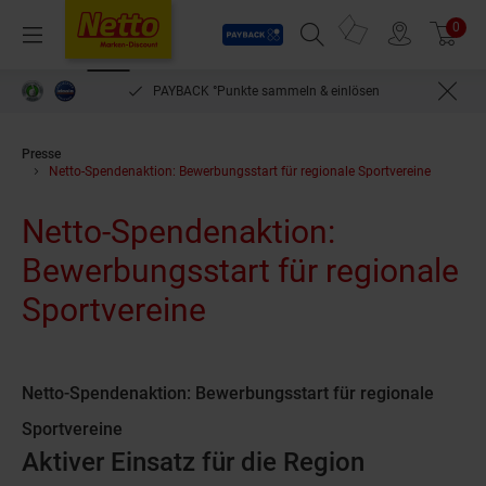
Payback
Prospekte
0
Arti
Menü
Suchfeld einblenden
Filiale finden
Warenkorb
PAYBACK °Punkte sammeln & einlösen
Presse
Netto-Spendenaktion: Bewerbungsstart für regionale Sportvereine
Netto-Spendenaktion:
Bewerbungsstart für regionale
Sportvereine
Netto-Spendenaktion: Bewerbungsstart für regionale
Sportvereine
Aktiver Einsatz für die Region