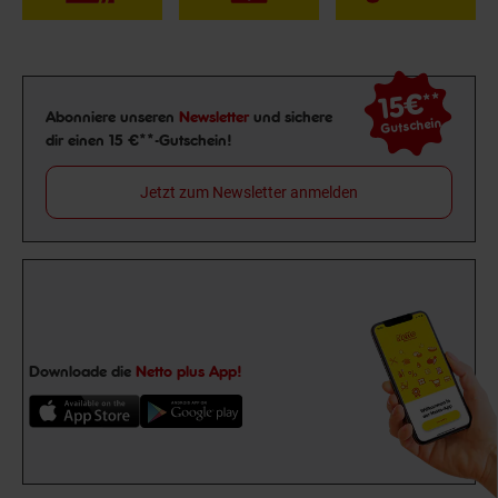
15€
**
Newsletter Anmeldung
Abonniere unseren
Newsletter
und sichere
Gutschein
dir einen 15 €**-Gutschein!
Jetzt zum Newsletter anmelden
Downloade die
Netto plus App!