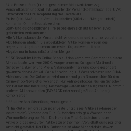
Fußnoten
*Alle Preise in Euro (€) inkl. gesetzlicher Mehrwertsteuer, zzgl.
Versandkosten
und zzgl. evtl. anfallender Versandkostenzuschläge. UVP:
Unverbindliche Preisempfehlung des Herstellers.
Preise (inkl. MwSt.) und Verkaufseinheiten (Stückzahl/Mengeneinheit)
können im Online-Shop abweichen.
Statt- und durchgestrichene Preise beziehen sich auf unseren zuvor
geforderten Verkaufspreis.
Alle Artikel solange der Vorrat reicht! Änderungen und Irrtümer vorbehalten.
Abbildungen ähnlich. Die abgebildeten Artikel können wegen des
begrenzten Angebots schon am ersten Tag ausverkauft sein.
Abgabe nur in haushaltsüblichen Mengen!
**15€ Rabatt im Netto Online-Shop auf das komplette Sortiment ab einem
Mindestbestellwert von 200 €. Ausgenommen: Kategorie Multimedia,
Gutscheine, Bücher und Pre- & Anfangsmilchnahrung sowie gesondert
gekennzeichnete Artikel. Keine Anrechnung auf Versandkosten und Filial-
Abholservices. Der Gutschein wird nur einmalig an Neuanmelder für den
Online-Shop-Newsletter versendet. Nur online einlösbar. Nur ein Gutschein
pro Person und Bestellung. Restbeträge werden nicht ausgezahlt. Nicht mit
anderen Aktionsvorteilen (PAYBACK oder sonstige Shop-Aktionen)
kombinierbar.
***Positive Bonitätsprüfung vorausgesetzt
²⁰Filial-Gutschein gratis zu jeder Bestellung dieses Artikels (solange der
Vorrat reicht). Versand des Filial-Gutscheins erfolgt 4 Wochen nach
Warenanlieferung per Mail. Die Höhe des Filial-Gutscheins ist dem
Artikelbild des gekauften Artikels zu entnehmen. Vervielfältigung jeglicher
Art nicht gestattet. Der Filial-Gutschein ist ohne Mindesteinkaufswert
einlösbar. Nicht mit anderen Aktionsvorteilen (PAYBACK oder sonstige