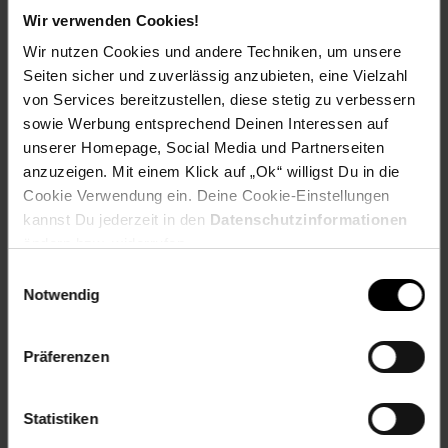
nachhaltigeren Eigenmarkensortiments ar-beitet Netto
Wir verwenden Cookies!
außerdem entlang von acht Schwerpunktthemen daran, den
eigenen ökologischen Fußabdruck weiter zu reduzieren. Im
Wir nutzen Cookies und andere Techniken, um unsere
Rahmen seines nachhaltigen Engagements unterstützt Netto
Seiten sicher und zuverlässig anzubieten, eine Vielzahl
zum Beispiel auch die Spendeninitiative „Deutschland rundet
von Services bereitzustellen, diese stetig zu verbessern
auf“. Mit über 4.900 Auszubildenden zählt das Unternehmen
sowie Werbung entsprechend Deinen Interessen auf
zudem zu den wichtigsten Ausbildungs-betrieben des
deutschen Einzelhandels und besetzt Führungspositionen
unserer Homepage, Social Media und Partnerseiten
bevorzugt mit engagierten Mitarbeitern aus den eigenen
anzuzeigen. Mit einem Klick auf „Ok“ willigst Du in die
Reihen.
Cookie Verwendung ein. Deine Cookie-Einstellungen
kannst Du jederzeit in den
Datenschutzinformationen
ändern bzw. widerrufen.
Pressekontakt:
Einwilligungsauswahl
Netto Marken-Discount AG & Co. KG
Notwendig
Christina Stylianou / Stefanie Adler
Tel.: 09471-320-999
E-Mail:
presse@netto-online.de
Präferenzen
www.netto-online.de
Statistiken