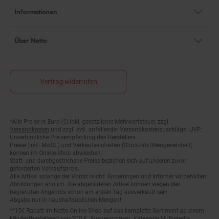
Informationen
Über Netto
Vertrag widerrufen
Fußnoten
*Alle Preise in Euro (€) inkl. gesetzlicher Mehrwertsteuer, zzgl.
Versandkosten
und zzgl. evtl. anfallender Versandkostenzuschläge. UVP:
Unverbindliche Preisempfehlung des Herstellers.
Preise (inkl. MwSt.) und Verkaufseinheiten (Stückzahl/Mengeneinheit)
können im Online-Shop abweichen.
Statt- und durchgestrichene Preise beziehen sich auf unseren zuvor
geforderten Verkaufspreis.
Alle Artikel solange der Vorrat reicht! Änderungen und Irrtümer vorbehalten.
Abbildungen ähnlich. Die abgebildeten Artikel können wegen des
begrenzten Angebots schon am ersten Tag ausverkauft sein.
Abgabe nur in haushaltsüblichen Mengen!
**15€ Rabatt im Netto Online-Shop auf das komplette Sortiment ab einem
Mindestbestellwert von 200 €. Ausgenommen: Kategorie Multimedia,