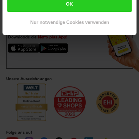
OK
Nur notwendige Cookies verwenden
Downloade die
Netto plus App!
Unsere Auszeichnungen
Folge uns auf