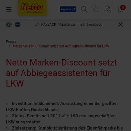
Payback
Prospekte
0
Arti
Menü
Suchfeld einblenden
Filiale finden
Warenkorb
PAYBACK °Punkte sammeln & einlösen
Presse
Netto Marken-Discount setzt auf Abbiegeassistenten für LKW
Netto Marken-Discount setzt
auf Abbiegeassistenten für
LKW
Investition in Sicherheit: Ausrüstung einer der größten
LKW-Flotten Deutschlands
Status: Bereits seit 2017 alle 150 neu angeschafften
LKW ausgestattet
Zielsetzung: Komplettausrüstung des Eigenfuhrparks bis