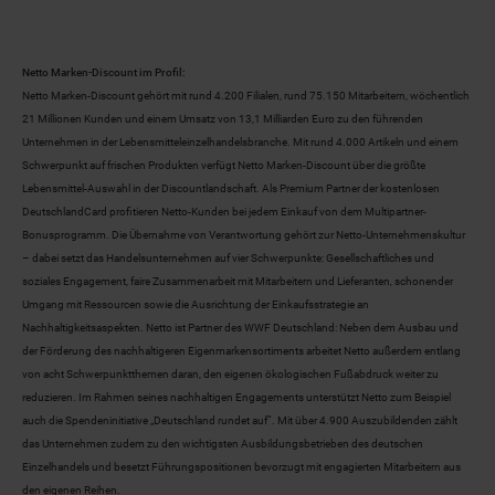
Netto Marken-Discount im Profil:
Netto Marken-Discount gehört mit rund 4.200 Filialen, rund 75.150 Mitarbeitern, wöchentlich
21 Millionen Kunden und einem Umsatz von 13,1 Milliarden Euro zu den führenden
Unternehmen in der Lebensmitteleinzelhandelsbranche. Mit rund 4.000 Artikeln und einem
Schwerpunkt auf frischen Produkten verfügt Netto Marken-Discount über die größte
Lebensmittel-Auswahl in der Discountlandschaft. Als Premium Partner der kostenlosen
DeutschlandCard profitieren Netto-Kunden bei jedem Einkauf von dem Multipartner-
Bonusprogramm. Die Übernahme von Verantwortung gehört zur Netto-Unternehmenskultur
– dabei setzt das Handelsunternehmen auf vier Schwerpunkte: Gesellschaftliches und
soziales Engagement, faire Zusammenarbeit mit Mitarbeitern und Lieferanten, schonender
Umgang mit Ressourcen sowie die Ausrichtung der Einkaufsstrategie an
Nachhaltigkeitsaspekten. Netto ist Partner des WWF Deutschland: Neben dem Ausbau und
der Förderung des nachhaltigeren Eigenmarkensortiments arbeitet Netto außerdem entlang
von acht Schwerpunktthemen daran, den eigenen ökologischen Fußabdruck weiter zu
reduzieren. Im Rahmen seines nachhaltigen Engagements unterstützt Netto zum Beispiel
auch die Spendeninitiative „Deutschland rundet auf“. Mit über 4.900 Auszubildenden zählt
das Unternehmen zudem zu den wichtigsten Ausbildungsbetrieben des deutschen
Einzelhandels und besetzt Führungspositionen bevorzugt mit engagierten Mitarbeitern aus
den eigenen Reihen.