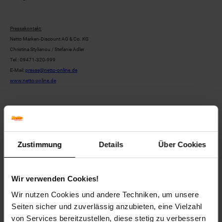
Pressekontakt:
Netto Marken-Discount AG & Co. KG
Christina Stylianou / Stefanie Adler
Tel.: 09471-320-999
E-Mail:
presse@netto-online.de
www.netto-online.de
Zurück zu Unternehmen
Zustimmung
Details
Über Cookies
Zurück zu Presse
Wir verwenden Cookies!
Wir nutzen Cookies und andere Techniken, um unsere
Weitere Online-Angebote
Fußzeile
Seiten sicher und zuverlässig anzubieten, eine Vielzahl
von Services bereitzustellen, diese stetig zu verbessern