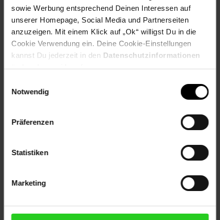
Netto Reisen
TV-Shop
Weinwelt
sowie Werbung entsprechend Deinen Interessen auf
unserer Homepage, Social Media und Partnerseiten
anzuzeigen. Mit einem Klick auf „Ok“ willigst Du in die
Cookie Verwendung ein. Deine Cookie-Einstellungen
kannst Du jederzeit in den
Datenschutzinformationen
ändern bzw. widerrufen.
Rezeptwelt
NettoKOM
Karriere
Einwilligungsauswahl
Notwendig
Präferenzen
Statistiken
15€
**
Newsletter Anmeldung
Abonniere unseren
Newsletter
und sichere
Gutschein
dir einen 15 €**-Gutschein!
Marketing
Jetzt zum Newsletter anmelden