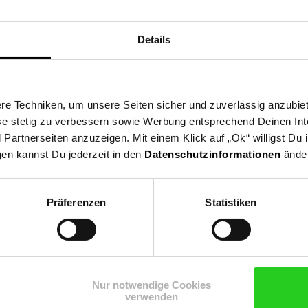
Details
e Techniken, um unsere Seiten sicher und zuverlässig anzubiet
ese stetig zu verbessern sowie Werbung entsprechend Deinen In
Zurück zu Unternehmen
Zurück zu Presse
artnerseiten anzuzeigen. Mit einem Klick auf „Ok“ willigst Du
gen kannst Du jederzeit in den
Datenschutzinformationen
änder
Präferenzen
Statistiken
Shop
Weinwelt
Rezeptwelt
Net
Nur notwendige Cookies
verwenden