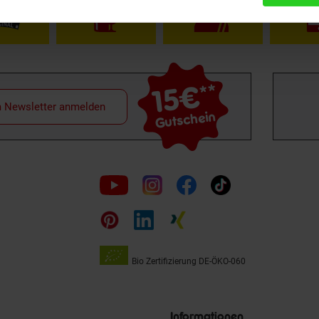
15€
**
m Newsletter anmelden
Gutschein
Folge
uns
auf
Bio Zertifizierung
DE-ÖKO-060
Unsere
Siegel
Informationen