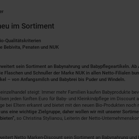
er
 neu im Sortiment
io-Qualitätskriterien
 wie Bebivita, Penaten und NUK
eitert sein Sortiment an Babynahrung und Babypflegeartikeln. Ab 
e Flaschen und Schnuller der Marke NUK in allen Netto-Filialen bu
kel – von Anfangsmilch und Babybrei bis Puder und Windeln.
einzelhandel steigt: Immer mehr Familien kaufen Babyprodukte be
lsen jeden fünften Euro für Baby- und Kleinkindpflege im Discount 
e bei Eltern erkannt und bietet mit den neuen Bio-Produkten noch 
r uns eine wichtige Zielgruppe, daher wollen wir mit unserer Sorti
bieten“,
so Christina Stylianou, Leiterin der Netto-Unternehmensk
erweitert Netto Marken-Discount sein Sortiment an Babynahrung und 