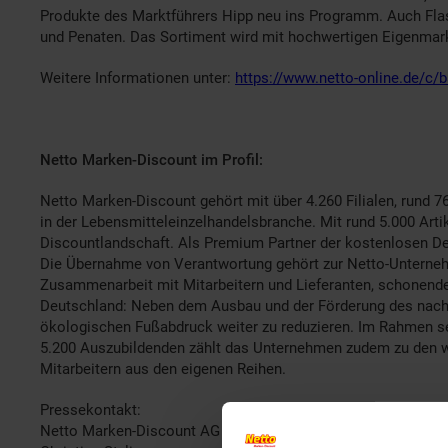
Produkte des Marktführers Hipp neu ins Programm. Auch Flas
und Penaten. Das Sortiment wird mit hochwertigen Eigenmar
Weitere Informationen unter:
https://www.netto-online.de/c
Netto Marken-Discount im Profil:
Netto Marken-Discount gehört mit über 4.260 Filialen, rund 
in der Lebensmitteleinzelhandelsbranche. Mit rund 5.000 Art
Discountlandschaft. Als Premium Partner der kostenlosen D
Die Übernahme von Verantwortung gehört zur Netto-Unternehm
Zusammenarbeit mit Mitarbeitern und Lieferanten, schonende
Deutschland: Neben dem Ausbau und der Förderung des nach
ökologischen Fußabdruck weiter zu reduzieren. Im Rahmen sei
5.200 Auszubildenden zählt das Unternehmen zudem zu den w
Mitarbeitern aus den eigenen Reihen.
Pressekontakt:
Netto Marken-Discount AG & Co. KG