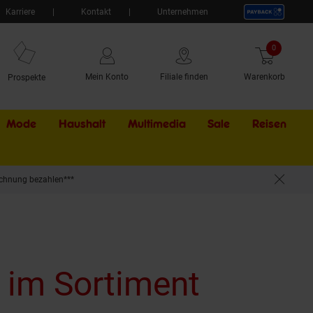
Karriere
Kontakt
Unternehmen
0
Artikel
Mein Konto
Filiale finden
Warenkorb
Prospekte
Mode
Haushalt
Multimedia
Sale
Externer Li
Reisen
chnung bezahlen***
u im Sortiment