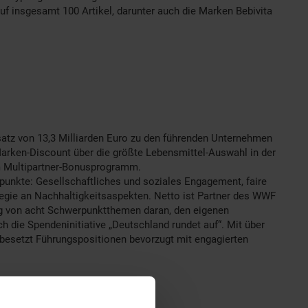
 insgesamt 100 Artikel, darunter auch die Marken Bebivita
satz von 13,3 Milliarden Euro zu den führenden Unternehmen
Marken-Discount über die größte Lebensmittel-Auswahl in der
m Multipartner-Bonusprogramm.
unkte: Gesellschaftliches und soziales Engagement, faire
egie an Nachhaltigkeitsaspekten. Netto ist Partner des WWF
g von acht Schwerpunktthemen daran, den eigenen
die Spendeninitiative „Deutschland rundet auf“. Mit über
besetzt Führungspositionen bevorzugt mit engagierten