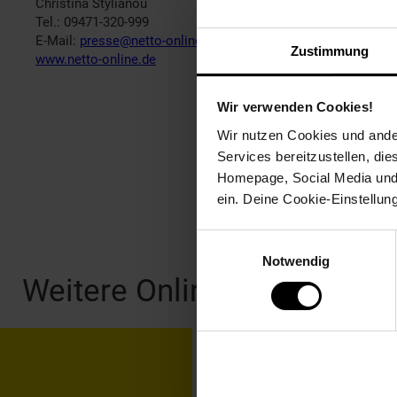
Christina Stylianou
Tel.: 09471-320-999
E-Mail:
presse@netto-online.de
Zustimmung
www.netto-online.de
Wir verwenden Cookies!
Wir nutzen Cookies und ander
Services bereitzustellen, di
Homepage, Social Media und P
ein. Deine Cookie-Einstellun
Fußzeile
Einwilligungsauswahl
Notwendig
Weitere Online-Angebote
Netto Reisen
TV-