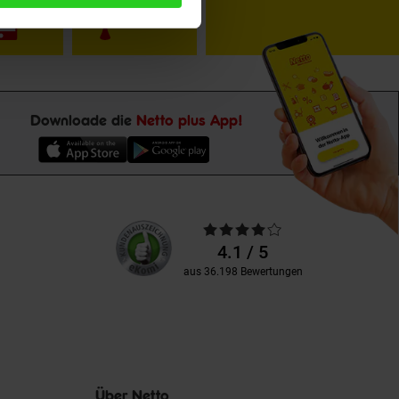
Downloade die
Netto plus App!
Unsere
Durchschnittliche
Kundenbewertungen
Bewertungen
4.1 / 5
aus 36.198 Bewertungen
Über Netto