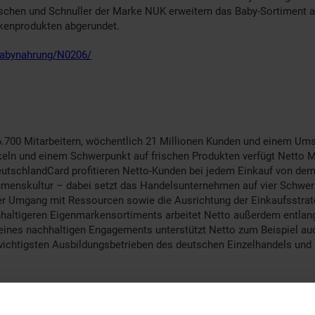
chen und Schnuller der Marke NUK erweitern das Baby-Sortiment auf
kenprodukten abgerundet.
/babynahrung/N0206/
76.700 Mitarbeitern, wöchentlich 21 Millionen Kunden und einem Um
ikeln und einem Schwerpunkt auf frischen Produkten verfügt Netto 
eutschlandCard profitieren Netto-Kunden bei jedem Einkauf von de
enskultur – dabei setzt das Handelsunternehmen auf vier Schwerp
r Umgang mit Ressourcen sowie die Ausrichtung der Einkaufsstrat
haltigeren Eigenmarkensortiments arbeitet Netto außerdem entlan
nes nachhaltigen Engagements unterstützt Netto zum Beispiel auch 
ichtigsten Ausbildungsbetrieben des deutschen Einzelhandels und 