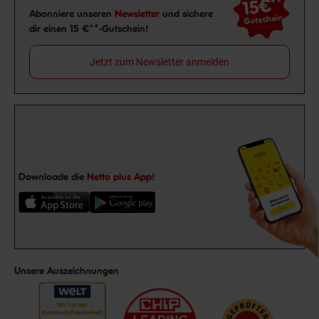
15€
**
Newsletter Anmeldung
Abonniere unseren
Newsletter
und sichere
Gutschein
dir einen 15 €**-Gutschein!
Jetzt zum Newsletter anmelden
Downloade die
Netto plus App!
Unsere Auszeichnungen