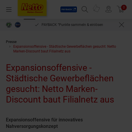
Payback
Prospekte
0
Arti
Menü
Suchfeld einblenden
Filiale finden
Warenkorb
PAYBACK °Punkte sammeln & einlösen
Presse
Expansionsoffensive - Städtische Gewerbeflächen gesucht: Netto
Marken-Discount baut Filialnetz aus
Expansionsoffensive -
Städtische Gewerbeflächen
gesucht: Netto Marken-
Discount baut Filialnetz aus
Expansionsoffensive für innovatives
Nahversorgungskonzept