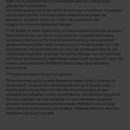
Statt- und durchgestrichene Preise beziehen sich auf unseren zuvor
geforderten Verkaufspreis.
Alle Artikel solange der Vorrat reicht! Änderungen und Irrtümer vorbehalten.
Abbildungen ähnlich. Die abgebildeten Artikel können wegen des
begrenzten Angebots schon am ersten Tag ausverkauft sein.
Abgabe nur in haushaltsüblichen Mengen!
**15€ Rabatt im Netto Online-Shop auf das komplette Sortiment ab einem
Mindestbestellwert von 200 €. Ausgenommen: Kategorie Multimedia,
Gutscheine, Bücher und Pre- & Anfangsmilchnahrung sowie gesondert
gekennzeichnete Artikel. Keine Anrechnung auf Versandkosten und Filial-
Abholservices. Der Gutschein wird nur einmalig an Neuanmelder für den
Online-Shop-Newsletter versendet. Nur online einlösbar. Nur ein Gutschein
pro Person und Bestellung. Restbeträge werden nicht ausgezahlt. Nicht mit
anderen Aktionsvorteilen (PAYBACK oder sonstige Shop-Aktionen)
kombinierbar.
***Positive Bonitätsprüfung vorausgesetzt
²⁰Filial-Gutschein gratis zu jeder Bestellung dieses Artikels (solange der
Vorrat reicht). Versand des Filial-Gutscheins erfolgt 4 Wochen nach
Warenanlieferung per Mail. Die Höhe des Filial-Gutscheins ist dem
Artikelbild des gekauften Artikels zu entnehmen. Vervielfältigung jeglicher
Art nicht gestattet. Der Filial-Gutschein ist ohne Mindesteinkaufswert
einlösbar. Nicht mit anderen Aktionsvorteilen (PAYBACK oder sonstige
Shop-Aktionen) kombinierbar. Der jeweilige Gültigkeitszeitraum des Filial-
Gutscheins ist darauf vermerkt.