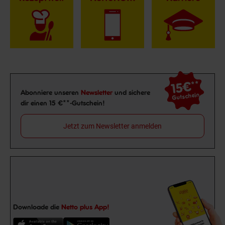
15€
**
Newsletter Anmeldung
Abonniere unseren
Newsletter
und sichere
Gutschein
dir einen 15 €**-Gutschein!
Jetzt zum Newsletter anmelden
Downloade die
Netto plus App!