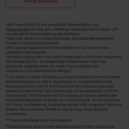
Vertrag widerrufen
Fußnoten
*Alle Preise in Euro (€) inkl. gesetzlicher Mehrwertsteuer, zzgl.
Versandkosten
und zzgl. evtl. anfallender Versandkostenzuschläge. UVP:
Unverbindliche Preisempfehlung des Herstellers.
Preise (inkl. MwSt.) und Verkaufseinheiten (Stückzahl/Mengeneinheit)
können im Online-Shop abweichen.
Statt- und durchgestrichene Preise beziehen sich auf unseren zuvor
geforderten Verkaufspreis.
Alle Artikel solange der Vorrat reicht! Änderungen und Irrtümer vorbehalten.
Abbildungen ähnlich. Die abgebildeten Artikel können wegen des
begrenzten Angebots schon am ersten Tag ausverkauft sein.
Abgabe nur in haushaltsüblichen Mengen!
**15€ Rabatt im Netto Online-Shop auf das komplette Sortiment ab einem
Mindestbestellwert von 200 €. Ausgenommen: Kategorie Multimedia,
Gutscheine, Bücher und Pre- & Anfangsmilchnahrung sowie gesondert
gekennzeichnete Artikel. Keine Anrechnung auf Versandkosten und Filial-
Abholservices. Der Gutschein wird nur einmalig an Neuanmelder für den
Online-Shop-Newsletter versendet. Nur online einlösbar. Nur ein Gutschein
pro Person und Bestellung. Restbeträge werden nicht ausgezahlt. Nicht mit
anderen Aktionsvorteilen (PAYBACK oder sonstige Shop-Aktionen)
kombinierbar.
***Positive Bonitätsprüfung vorausgesetzt
²⁰Filial-Gutschein gratis zu jeder Bestellung dieses Artikels (solange der