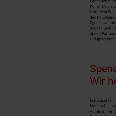
Wir helfen Kind
Kölner Medienu
Nordrhein-West
des RTL-Spende
Spendenwurst u
meinen Senf daz
starke Partner
Hilfsprojekten
Spend
Wir h
In Deutschland 
Marken-Discount
wichtiger Partn