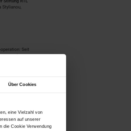
r Stiftung RTL
 Stylianou,
ooperation: Seit
innen und
 helfen, von
tet der Verkauf
den Filialen an
 und -Kunden
Über Cookies
 an die
en, eine Vielzahl von
ssenspenden –
teressen auf unserer
 Kinder in Not
 in die Cookie Verwendung