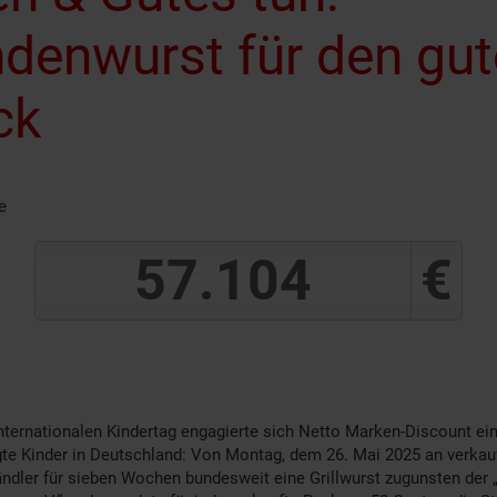
denwurst für den gu
ck
e
88.657
€
in­hundert­acht­und­dreißig­tausend­acht­hundert­vier­und­siebzig Euro
ternationalen Kindertag engagierte sich Netto Marken-Discount ei
igte Kinder in Deutschland: Von Montag, dem 26. Mai 2025 an verkau
ndler für sieben Wochen bundesweit eine Grillwurst zugunsten der „