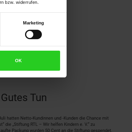
n bzw. widerrufen.
Marketing
OK
d Gutes Tun
Juli hatten Netto-Kundinnen und -Kunden die Chance mit
“ die „Stiftung RTL – Wir helfen Kindern e. V.“ zu
rkaufte Packung wurden 50 Cent an die Stiftung gespendet.