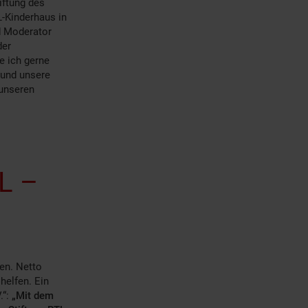
iftung des
-Kinderhaus in
d Moderator
der
e ich gerne
 und unsere
 unseren
TL –
fen. Netto
helfen. Ein
.“:
„Mit dem