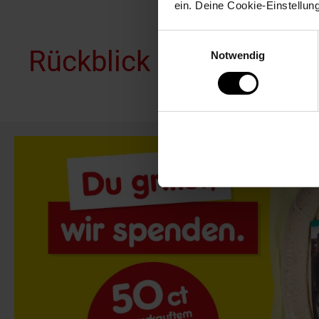
ein. Deine Cookie-Einstellun
Einwilligungsauswahl
Rückblick Spendenakti
Notwendig