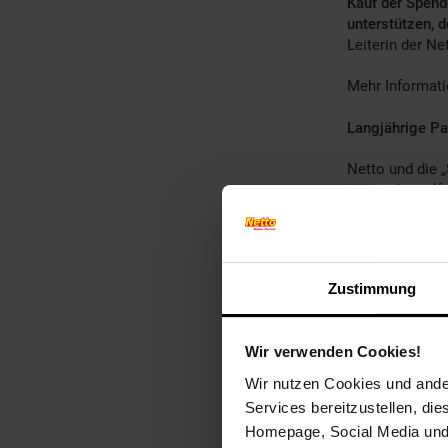
Kauf der Spend
unterstützen, 
Leiterin der 
Mehr Informati
Langjährige Pa
Netto und die „
inzwischen elf
Kunden können 
der pro verkau
am 30. Juni. A
die Stiftung w
Zustimmung
über 363.000,- 
„Stiftung RTL –
Wir verwenden Cookies!
Helfen leicht 
Wir nutzen Cookies und ander
Ob mit dem Kau
Services bereitzustellen, di
Netto-Kundinne
Homepage, Social Media und P
leisten.