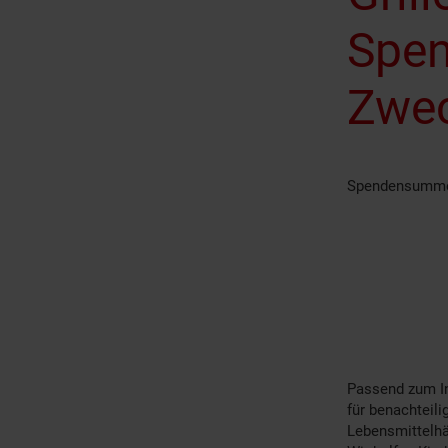
Spen
Zwe
Spendensumm
Spendensumme: e
Passend zum In
für benachteil
Lebensmittelhä