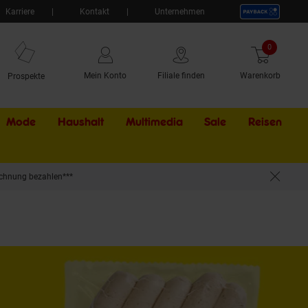
Karriere
Kontakt
Unternehmen
0
Artikel
Mein Konto
Filiale finden
Warenkorb
Prospekte
Mode
Haushalt
Multimedia
Sale
Externer Li
Reisen
chnung bezahlen***