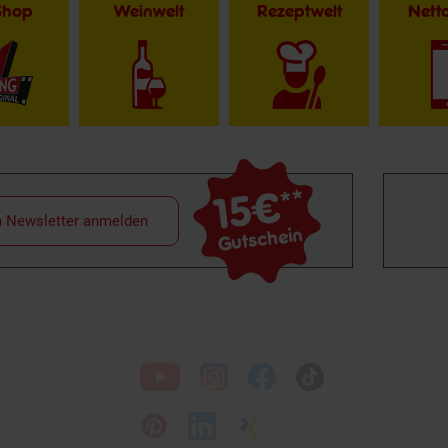
Shop
Weinwelt
Rezeptwelt
Net
15€
**
m Newsletter anmelden
Gutschein
Folge
uns
auf
Bio Zertifizierung
DE-ÖKO-060
Unsere