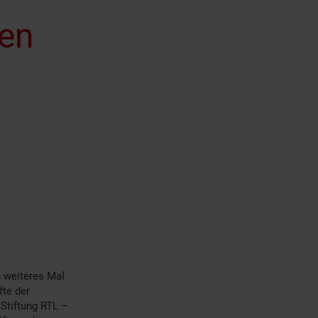
ten
n weiteres Mal
fte der
Stiftung RTL –