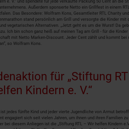
ern e. V.“ und spendete für jede verkaufte Packung 50 Cent an die St
nternehmens. Außerdem sponserte Netto ein Grillfest in einem RTL
falen. Das Besondere: Wolfram Kons, Gesamtleiter RTL Charity un
nmarathon stand persönlich am Grill und versorgte die Kinder mit 
nd vegetarischen Alternativen. „Jetzt geht es um die Wurst! Da geb
u. Ich bin schon ganz heiß auf meinen Tag am Grill - für die Kinder
schaft mit Netto Marken-Discount. Jeder Cent zählt und kommt bei
 an“, so Wolfram Kons.
enaktion für „Stiftung R
elfen Kindern e. V.“
ist jedes fünfte Kind und jeder vierte Jugendliche von Armut betrof
 engagiert sich seit vielen Jahren, um ihnen und ihren Familien zu 
er bei diesem Anliegen ist die „Stiftung RTL – Wir helfen Kindern e.V