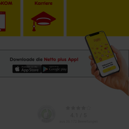
toKOM
Karriere
Downloade die
Netto plus App!
Unsere
Durchschnittliche
Kundenbewertungen
Bewertungen
4.1 / 5
aus 36.172 Bewertungen