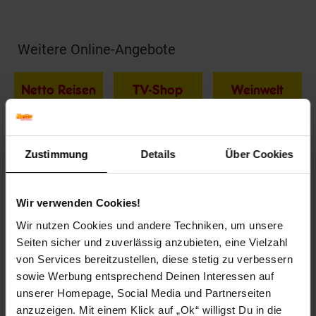
Weitere Online-Angebote
Fußzeile
Netto Reisen
TV-Shop
Weinwelt
Zustimmung
Details
Über Cookies
Rezeptwelt
NettoKOM
Karriere
Wir verwenden Cookies!
Wir nutzen Cookies und andere Techniken, um unsere
Seiten sicher und zuverlässig anzubieten, eine Vielzahl
von Services bereitzustellen, diese stetig zu verbessern
sowie Werbung entsprechend Deinen Interessen auf
unserer Homepage, Social Media und Partnerseiten
15€
**
anzuzeigen. Mit einem Klick auf „Ok“ willigst Du in die