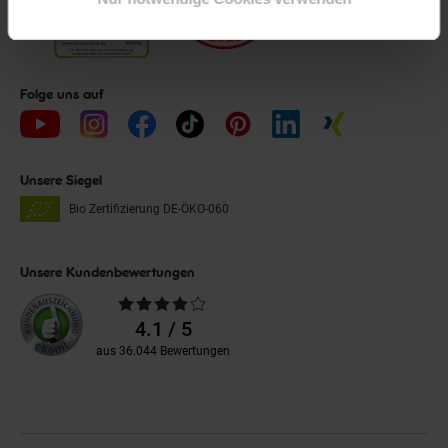
Folge uns auf
Unsere Siegel
Bio Zertifizierung
DE-ÖKO-060
Unsere Kundenbewertungen
Durchschnittliche
Bewertungen
4.1 / 5
aus 36.044 Bewertungen