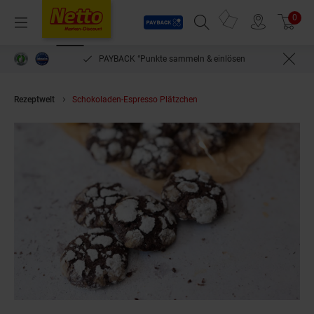
Payback
Prospekte
0
Arti
Menü
Suchfeld einblenden
Filiale finden
Warenkorb
PAYBACK °Punkte sammeln & einlösen
Rezeptwelt
Schokoladen-Espresso Plätzchen