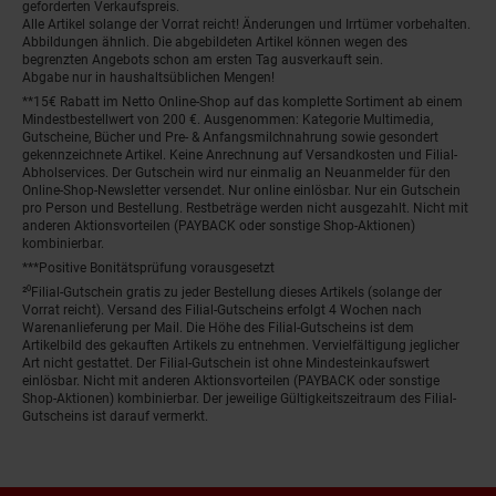
geforderten Verkaufspreis.
Alle Artikel solange der Vorrat reicht! Änderungen und Irrtümer vorbehalten.
Abbildungen ähnlich. Die abgebildeten Artikel können wegen des
begrenzten Angebots schon am ersten Tag ausverkauft sein.
Abgabe nur in haushaltsüblichen Mengen!
**15€ Rabatt im Netto Online-Shop auf das komplette Sortiment ab einem
Mindestbestellwert von 200 €. Ausgenommen: Kategorie Multimedia,
Gutscheine, Bücher und Pre- & Anfangsmilchnahrung sowie gesondert
gekennzeichnete Artikel. Keine Anrechnung auf Versandkosten und Filial-
Abholservices. Der Gutschein wird nur einmalig an Neuanmelder für den
Online-Shop-Newsletter versendet. Nur online einlösbar. Nur ein Gutschein
pro Person und Bestellung. Restbeträge werden nicht ausgezahlt. Nicht mit
anderen Aktionsvorteilen (PAYBACK oder sonstige Shop-Aktionen)
kombinierbar.
***Positive Bonitätsprüfung vorausgesetzt
²⁰Filial-Gutschein gratis zu jeder Bestellung dieses Artikels (solange der
Vorrat reicht). Versand des Filial-Gutscheins erfolgt 4 Wochen nach
Warenanlieferung per Mail. Die Höhe des Filial-Gutscheins ist dem
Artikelbild des gekauften Artikels zu entnehmen. Vervielfältigung jeglicher
Art nicht gestattet. Der Filial-Gutschein ist ohne Mindesteinkaufswert
einlösbar. Nicht mit anderen Aktionsvorteilen (PAYBACK oder sonstige
Shop-Aktionen) kombinierbar. Der jeweilige Gültigkeitszeitraum des Filial-
Gutscheins ist darauf vermerkt.