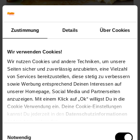
Geschmortes Kaninchen mit Kartoffelpüree und
Zustimmung
Details
Über Cookies
Wirsing
Wir verwenden Cookies!
Wir nutzen Cookies und andere Techniken, um unsere
Zum Rezept
Seiten sicher und zuverlässig anzubieten, eine Vielzahl
von Services bereitzustellen, diese stetig zu verbessern
sowie Werbung entsprechend Deinen Interessen auf
unserer Homepage, Social Media und Partnerseiten
anzuzeigen. Mit einem Klick auf „Ok“ willigst Du in die
Cookie Verwendung ein. Deine Cookie-Einstellungen
kannst Du jederzeit in den
Datenschutzinformationen
ändern bzw. widerrufen.
Einwilligungsauswahl
Notwendig