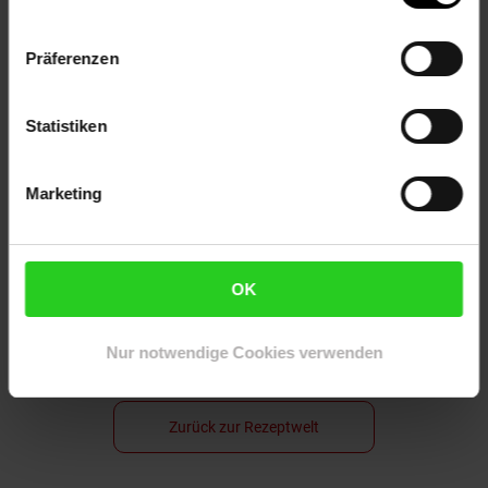
Präferenzen
Kalbsmedaillons mit Wirsing
Statistiken
Zarte Kalbsmedaillons in cremiger Rahmsauce,
begleitet von knackigem Wirsing, ein Genuss der
Marketing
regionalen Küche Süddeutschlands.
Zum Rezept
OK
Nur notwendige Cookies verwenden
Zurück zur Rezeptwelt