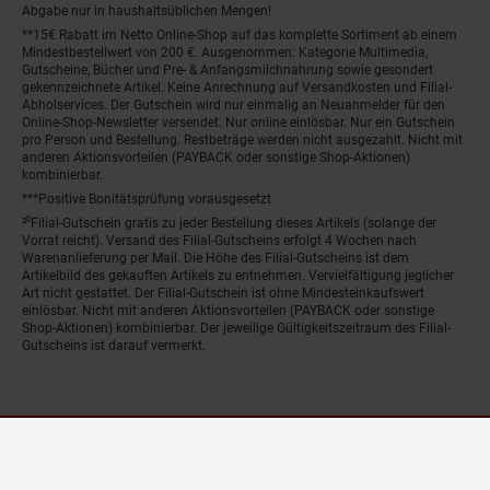
Abgabe nur in haushaltsüblichen Mengen!
**15€ Rabatt im Netto Online-Shop auf das komplette Sortiment ab einem
Mindestbestellwert von 200 €. Ausgenommen: Kategorie Multimedia,
Gutscheine, Bücher und Pre- & Anfangsmilchnahrung sowie gesondert
gekennzeichnete Artikel. Keine Anrechnung auf Versandkosten und Filial-
Abholservices. Der Gutschein wird nur einmalig an Neuanmelder für den
Online-Shop-Newsletter versendet. Nur online einlösbar. Nur ein Gutschein
pro Person und Bestellung. Restbeträge werden nicht ausgezahlt. Nicht mit
anderen Aktionsvorteilen (PAYBACK oder sonstige Shop-Aktionen)
kombinierbar.
***Positive Bonitätsprüfung vorausgesetzt
²⁰Filial-Gutschein gratis zu jeder Bestellung dieses Artikels (solange der
Vorrat reicht). Versand des Filial-Gutscheins erfolgt 4 Wochen nach
Warenanlieferung per Mail. Die Höhe des Filial-Gutscheins ist dem
Artikelbild des gekauften Artikels zu entnehmen. Vervielfältigung jeglicher
Art nicht gestattet. Der Filial-Gutschein ist ohne Mindesteinkaufswert
einlösbar. Nicht mit anderen Aktionsvorteilen (PAYBACK oder sonstige
Shop-Aktionen) kombinierbar. Der jeweilige Gültigkeitszeitraum des Filial-
Gutscheins ist darauf vermerkt.
© Netto Marken-Discount Stiftung & Co. KG |
Kontakt
|
Datenschutz
|
Impressum