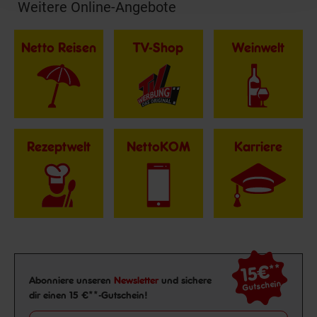
Weitere Online-Angebote
Fußzeile
Netto Reisen
TV-Shop
Weinwelt
Rezeptwelt
NettoKOM
Karriere
15€
**
Newsletter Anmeldung
Abonniere unseren
Newsletter
und sichere
Gutschein
dir einen 15 €**-Gutschein!