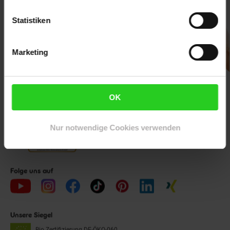
Downloade die
Netto plus App!
Statistiken
Marketing
Unsere Auszeichnungen
OK
Nur notwendige Cookies verwenden
Folge uns auf
Unsere Siegel
Bio Zertifizierung
DE-ÖKO-060