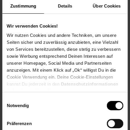
Zustimmung
Details
Über Cookies
Rezeptwelt
NettoKOM
Karriere
Wir verwenden Cookies!
Wir nutzen Cookies und andere Techniken, um unsere
Seiten sicher und zuverlässig anzubieten, eine Vielzahl
von Services bereitzustellen, diese stetig zu verbessern
sowie Werbung entsprechend Deinen Interessen auf
unserer Homepage, Social Media und Partnerseiten
15€
**
Newsletter Anmeldung
anzuzeigen. Mit einem Klick auf „Ok“ willigst Du in die
Abonniere unseren
Newsletter
und sichere
Gutschein
Cookie Verwendung ein. Deine Cookie-Einstellungen
dir einen 15 €**-Gutschein!
kannst Du jederzeit in den
Datenschutzinformationen
Jetzt zum Newsletter anmelden
ändern bzw. widerrufen.
Einwilligungsauswahl
Notwendig
Präferenzen