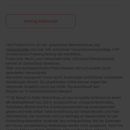
Vertrag widerrufen
Fußnoten
*Alle Preise in Euro (€) inkl. gesetzlicher Mehrwertsteuer, zzgl.
Versandkosten
und zzgl. evtl. anfallender Versandkostenzuschläge. UVP:
Unverbindliche Preisempfehlung des Herstellers.
Preise (inkl. MwSt.) und Verkaufseinheiten (Stückzahl/Mengeneinheit)
können im Online-Shop abweichen.
Statt- und durchgestrichene Preise beziehen sich auf unseren zuvor
geforderten Verkaufspreis.
Alle Artikel solange der Vorrat reicht! Änderungen und Irrtümer vorbehalten.
Abbildungen ähnlich. Die abgebildeten Artikel können wegen des
begrenzten Angebots schon am ersten Tag ausverkauft sein.
Abgabe nur in haushaltsüblichen Mengen!
**15€ Rabatt im Netto Online-Shop auf das komplette Sortiment ab einem
Mindestbestellwert von 200 €. Ausgenommen: Kategorie Multimedia,
Gutscheine, Bücher und Pre- & Anfangsmilchnahrung sowie gesondert
gekennzeichnete Artikel. Keine Anrechnung auf Versandkosten und Filial-
Abholservices. Der Gutschein wird nur einmalig an Neuanmelder für den
Online-Shop-Newsletter versendet. Nur online einlösbar. Nur ein Gutschein
pro Person und Bestellung. Restbeträge werden nicht ausgezahlt. Nicht mit
anderen Aktionsvorteilen (PAYBACK oder sonstige Shop-Aktionen)