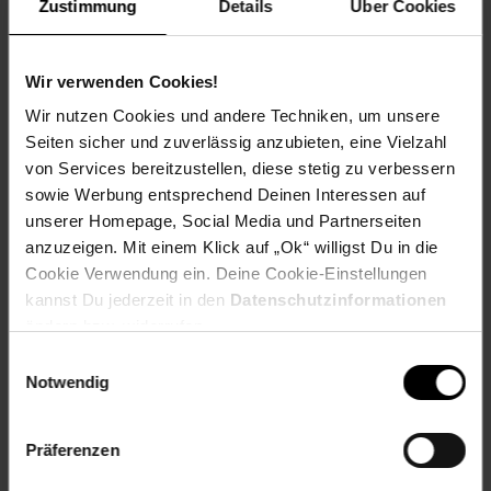
Zustimmung
Details
Über Cookies
Rezeptwelt
NettoKOM
Karriere
Wir verwenden Cookies!
Wir nutzen Cookies und andere Techniken, um unsere
Seiten sicher und zuverlässig anzubieten, eine Vielzahl
von Services bereitzustellen, diese stetig zu verbessern
sowie Werbung entsprechend Deinen Interessen auf
15€
**
unserer Homepage, Social Media und Partnerseiten
Newsletter Anmeldung
Abonniere unseren
Newsletter
und sichere
Gutschein
anzuzeigen. Mit einem Klick auf „Ok“ willigst Du in die
dir einen 15 €**-Gutschein!
Cookie Verwendung ein. Deine Cookie-Einstellungen
kannst Du jederzeit in den
Datenschutzinformationen
Jetzt zum Newsletter anmelden
ändern bzw. widerrufen.
Einwilligungsauswahl
Notwendig
Präferenzen
Downloade die
Netto plus App!