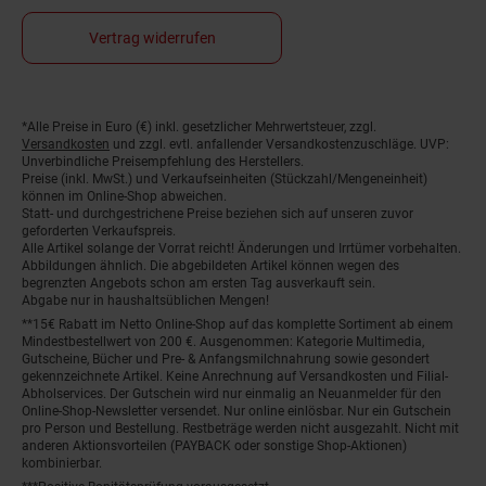
Vertrag widerrufen
Fußnoten
*Alle Preise in Euro (€) inkl. gesetzlicher Mehrwertsteuer, zzgl.
Versandkosten
und zzgl. evtl. anfallender Versandkostenzuschläge. UVP:
Unverbindliche Preisempfehlung des Herstellers.
Preise (inkl. MwSt.) und Verkaufseinheiten (Stückzahl/Mengeneinheit)
können im Online-Shop abweichen.
Statt- und durchgestrichene Preise beziehen sich auf unseren zuvor
geforderten Verkaufspreis.
Alle Artikel solange der Vorrat reicht! Änderungen und Irrtümer vorbehalten.
Abbildungen ähnlich. Die abgebildeten Artikel können wegen des
begrenzten Angebots schon am ersten Tag ausverkauft sein.
Abgabe nur in haushaltsüblichen Mengen!
**15€ Rabatt im Netto Online-Shop auf das komplette Sortiment ab einem
Mindestbestellwert von 200 €. Ausgenommen: Kategorie Multimedia,
Gutscheine, Bücher und Pre- & Anfangsmilchnahrung sowie gesondert
gekennzeichnete Artikel. Keine Anrechnung auf Versandkosten und Filial-
Abholservices. Der Gutschein wird nur einmalig an Neuanmelder für den
Online-Shop-Newsletter versendet. Nur online einlösbar. Nur ein Gutschein
pro Person und Bestellung. Restbeträge werden nicht ausgezahlt. Nicht mit
anderen Aktionsvorteilen (PAYBACK oder sonstige Shop-Aktionen)
kombinierbar.