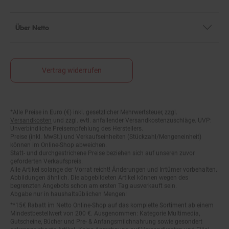
Über Netto
Vertrag widerrufen
Fußnoten
*Alle Preise in Euro (€) inkl. gesetzlicher Mehrwertsteuer, zzgl.
Versandkosten
und zzgl. evtl. anfallender Versandkostenzuschläge. UVP:
Unverbindliche Preisempfehlung des Herstellers.
Preise (inkl. MwSt.) und Verkaufseinheiten (Stückzahl/Mengeneinheit)
können im Online-Shop abweichen.
Statt- und durchgestrichene Preise beziehen sich auf unseren zuvor
geforderten Verkaufspreis.
Alle Artikel solange der Vorrat reicht! Änderungen und Irrtümer vorbehalten.
Abbildungen ähnlich. Die abgebildeten Artikel können wegen des
begrenzten Angebots schon am ersten Tag ausverkauft sein.
Abgabe nur in haushaltsüblichen Mengen!
**15€ Rabatt im Netto Online-Shop auf das komplette Sortiment ab einem
Mindestbestellwert von 200 €. Ausgenommen: Kategorie Multimedia,
Gutscheine, Bücher und Pre- & Anfangsmilchnahrung sowie gesondert
gekennzeichnete Artikel. Keine Anrechnung auf Versandkosten und Filial-