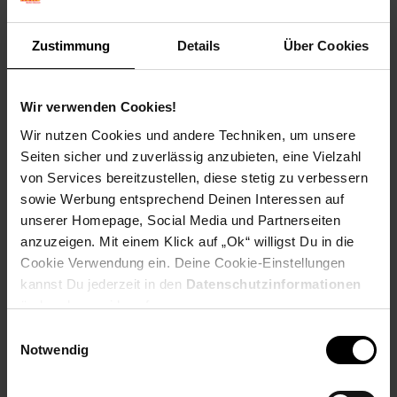
Zustimmung
Details
Über Cookies
Bibimbap Koreanische Bowl
Wir verwenden Cookies!
Die köstlich-pikante Bowl aus Korea, mit Sprossen,
Wir nutzen Cookies und andere Techniken, um unsere
Möhren, Spinat und magerem Rindfleisch sowie
Jasminreis.
Seiten sicher und zuverlässig anzubieten, eine Vielzahl
von Services bereitzustellen, diese stetig zu verbessern
sowie Werbung entsprechend Deinen Interessen auf
unserer Homepage, Social Media und Partnerseiten
Zum Rezept
anzuzeigen. Mit einem Klick auf „Ok“ willigst Du in die
Cookie Verwendung ein. Deine Cookie-Einstellungen
kannst Du jederzeit in den
Datenschutzinformationen
ändern bzw. widerrufen.
Einwilligungsauswahl
Notwendig