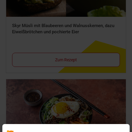
Skyr Müsli mit Blaubeeren und Walnusskernen, dazu
Eiweißbrötchen und pochierte Eier
Zum Rezept