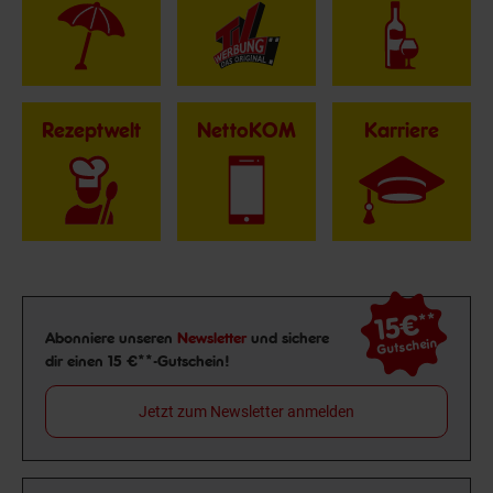
Rezeptwelt
NettoKOM
Karriere
15€
**
Newsletter Anmeldung
Abonniere unseren
Newsletter
und sichere
Gutschein
dir einen 15 €**-Gutschein!
Jetzt zum Newsletter anmelden