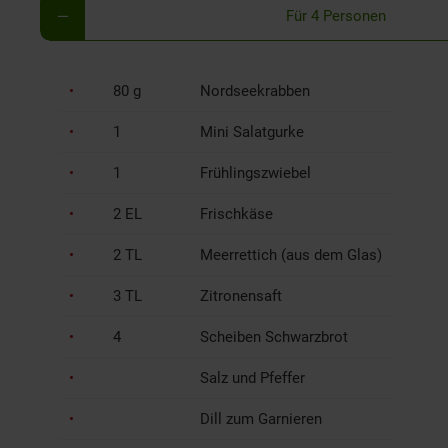
Für 4 Personen
80 g
Nordseekrabben
1
Mini Salatgurke
1
Frühlingszwiebel
2 EL
Frischkäse
2 TL
Meerrettich (aus dem Glas)
3 TL
Zitronensaft
4
Scheiben Schwarzbrot
Salz und Pfeffer
Dill zum Garnieren