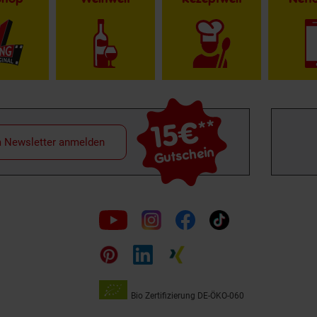
15€
**
m Newsletter anmelden
Gutschein
Folge
uns
auf
Bio Zertifizierung
DE-ÖKO-060
Unsere