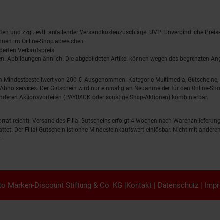
ten
und zzgl. evtl. anfallender Versandkostenzuschläge. UVP: Unverbindliche Preis
önnen im Online-Shop abweichen.
derten Verkaufspreis.
lten. Abbildungen ähnlich. Die abgebildeten Artikel können wegen des begrenzten A
em Mindestbestellwert von 200 €. Ausgenommen: Kategorie Multimedia, Gutscheine
Abholservices. Der Gutschein wird nur einmalig an Neuanmelder für den Online-Shop
anderen Aktionsvorteilen (PAYBACK oder sonstige Shop-Aktionen) kombinierbar.
 Vorrat reicht). Versand des Filial-Gutscheins erfolgt 4 Wochen nach Warenanlieferung
stattet. Der Filial-Gutschein ist ohne Mindesteinkaufswert einlösbar. Nicht mit and
.
o Marken-Discount Stiftung & Co. KG |
Kontakt
|
Datenschutz
|
Imp