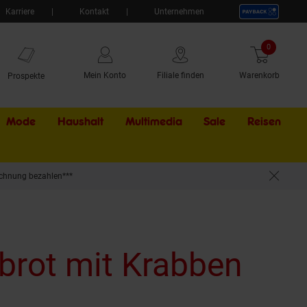
Karriere
Kontakt
Unternehmen
0
Artikel
Mein Konto
Filiale finden
Warenkorb
Prospekte
Mode
Haushalt
Multimedia
Sale
Externer Li
Reisen
chnung bezahlen***
brot mit Krabben