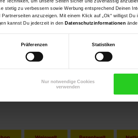
e Techniken, um unsere Seiten sicher und zuverlässig anzubiet
ese stetig zu verbessern sowie Werbung entsprechend Deinen In
artnerseiten anzuzeigen. Mit einem Klick auf „Ok“ willigst Du
gen kannst Du jederzeit in den
Datenschutzinformationen
änder
Präferenzen
Statistiken
Nur notwendige Cookies
verwenden
Shop
Weinwelt
Rezeptwelt
Net