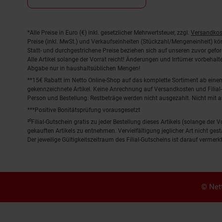
Fußnoten
*Alle Preise in Euro (€) inkl. gesetzlicher Mehrwertsteuer, zzgl.
Versandkos
Preise (inkl. MwSt.) und Verkaufseinheiten (Stückzahl/Mengeneinheit) k
Statt- und durchgestrichene Preise beziehen sich auf unseren zuvor gefor
Alle Artikel solange der Vorrat reicht! Änderungen und Irrtümer vorbeha
Abgabe nur in haushaltsüblichen Mengen!
**15€ Rabatt im Netto Online-Shop auf das komplette Sortiment ab ein
gekennzeichnete Artikel. Keine Anrechnung auf Versandkosten und Filial-
Person und Bestellung. Restbeträge werden nicht ausgezahlt. Nicht mit 
***Positive Bonitätsprüfung vorausgesetzt
²⁰Filial-Gutschein gratis zu jeder Bestellung dieses Artikels (solange der
gekauften Artikels zu entnehmen. Vervielfältigung jeglicher Art nicht ge
Der jeweilige Gültigkeitszeitraum des Filial-Gutscheins ist darauf vermerkt
© Nett