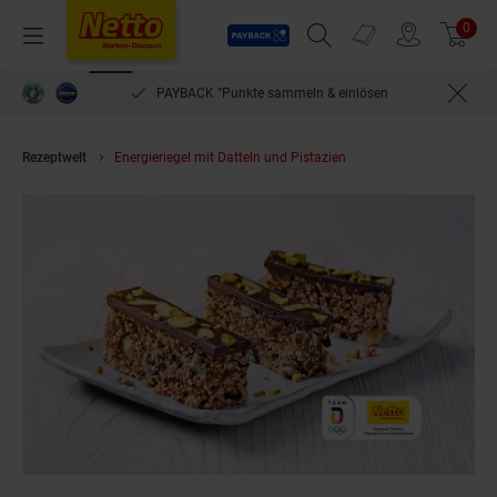
Payback
Prospekte
0
Arti
Menü
Suchfeld einblenden
Filiale finden
Warenkorb
PAYBACK °Punkte sammeln & einlösen
Rezeptwelt
Energieriegel mit Datteln und Pistazien