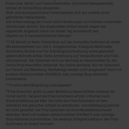
Preise (inkl. MwSt.) und Verkaufseinheiten (Stückzahl/Mengeneinheit)
können im Online-Shop abweichen.
Statt- und durchgestrichene Preise beziehen sich auf unseren zuvor
geforderten Verkaufspreis.
Alle Artikel solange der Vorrat reicht! Änderungen und Irrtümer vorbehalten.
Abbildungen ähnlich. Die abgebildeten Artikel können wegen des
begrenzten Angebots schon am ersten Tag ausverkauft sein.
Abgabe nur in haushaltsüblichen Mengen!
**15€ Rabatt im Netto Online-Shop auf das komplette Sortiment ab einem
Mindestbestellwert von 200 €. Ausgenommen: Kategorie Multimedia,
Gutscheine, Bücher und Pre- & Anfangsmilchnahrung sowie gesondert
gekennzeichnete Artikel. Keine Anrechnung auf Versandkosten und Filial-
Abholservices. Der Gutschein wird nur einmalig an Neuanmelder für den
Online-Shop-Newsletter versendet. Nur online einlösbar. Nur ein Gutschein
pro Person und Bestellung. Restbeträge werden nicht ausgezahlt. Nicht mit
anderen Aktionsvorteilen (PAYBACK oder sonstige Shop-Aktionen)
kombinierbar.
***Positive Bonitätsprüfung vorausgesetzt
²⁰Filial-Gutschein gratis zu jeder Bestellung dieses Artikels (solange der
Vorrat reicht). Versand des Filial-Gutscheins erfolgt 4 Wochen nach
Warenanlieferung per Mail. Die Höhe des Filial-Gutscheins ist dem
Artikelbild des gekauften Artikels zu entnehmen. Vervielfältigung jeglicher
Art nicht gestattet. Der Filial-Gutschein ist ohne Mindesteinkaufswert
einlösbar. Nicht mit anderen Aktionsvorteilen (PAYBACK oder sonstige
Shop-Aktionen) kombinierbar. Der jeweilige Gültigkeitszeitraum des Filial-
Gutscheins ist darauf vermerkt.