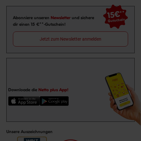
15€
**
Newsletter Anmeldung
Abonniere unseren
Newsletter
und sichere
Gutschein
dir einen 15 €**-Gutschein!
Jetzt zum Newsletter anmelden
Downloade die
Netto plus App!
Unsere Auszeichnungen