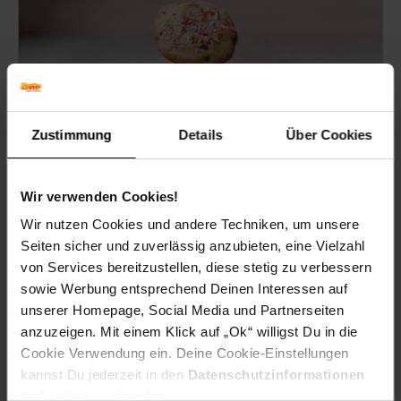
Zustimmung
Details
Über Cookies
Wir verwenden Cookies!
Wir nutzen Cookies und andere Techniken, um unsere
Gefüllte Schokoladenkekse
Seiten sicher und zuverlässig anzubieten, eine Vielzahl
von Services bereitzustellen, diese stetig zu verbessern
Knusprige Riesen-Cookies, gefüllt mit Erdnusscreme,
sowie Werbung entsprechend Deinen Interessen auf
Marshmallows oder Karamellbonbons und
unserer Homepage, Social Media und Partnerseiten
verschiedenen Toppings.
anzuzeigen. Mit einem Klick auf „Ok“ willigst Du in die
Cookie Verwendung ein. Deine Cookie-Einstellungen
kannst Du jederzeit in den
Datenschutzinformationen
Zum Rezept
ändern bzw. widerrufen.