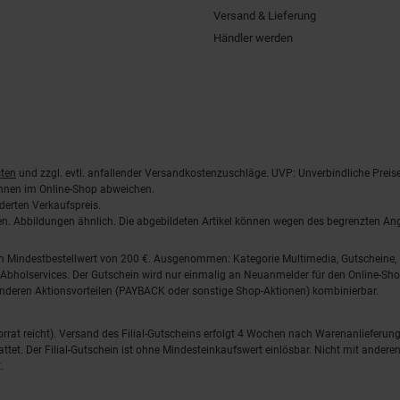
Versand & Lieferung
Händler werden
ten
und zzgl. evtl. anfallender Versandkostenzuschläge. UVP: Unverbindliche Preis
önnen im Online-Shop abweichen.
derten Verkaufspreis.
lten. Abbildungen ähnlich. Die abgebildeten Artikel können wegen des begrenzten A
em Mindestbestellwert von 200 €. Ausgenommen: Kategorie Multimedia, Gutscheine
Abholservices. Der Gutschein wird nur einmalig an Neuanmelder für den Online-Shop
anderen Aktionsvorteilen (PAYBACK oder sonstige Shop-Aktionen) kombinierbar.
 Vorrat reicht). Versand des Filial-Gutscheins erfolgt 4 Wochen nach Warenanlieferung
stattet. Der Filial-Gutschein ist ohne Mindesteinkaufswert einlösbar. Nicht mit and
.