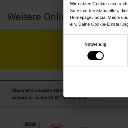
Wir nutzen Cookies und ander
Services bereitzustellen, di
Weitere Online-Angebote
Homepage, Social Media und P
ein. Deine Cookie-Einstellun
Netto Reisen
TV-
Einwilligungsauswahl
Notwendig
Abonniere unseren
Newsletter
und
Jetzt zu
Newsletter Anmeldung
sichere dir einen 15 €**-Gutschein!