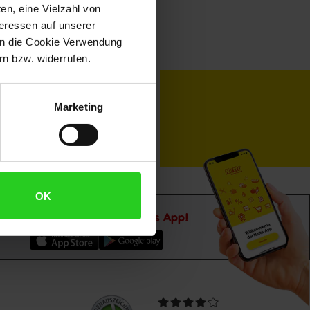
en, eine Vielzahl von
teressen auf unserer
 in die Cookie Verwendung
n bzw. widerrufen.
toKOM
Karriere
Marketing
OK
Downloade die
Netto plus App!
Unsere
Durchschnittliche