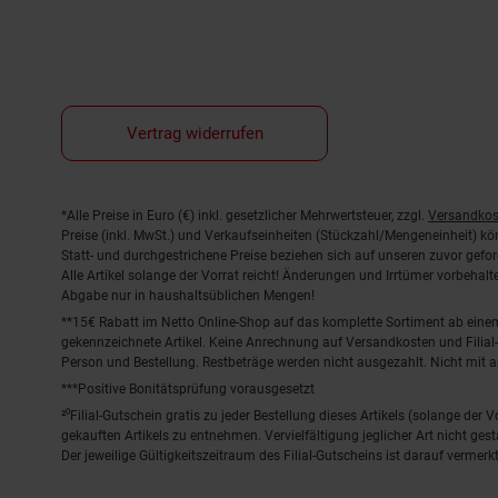
Vertrag widerrufen
Fußnoten
*Alle Preise in Euro (€) inkl. gesetzlicher Mehrwertsteuer, zzgl.
Versandkos
Preise (inkl. MwSt.) und Verkaufseinheiten (Stückzahl/Mengeneinheit) k
Statt- und durchgestrichene Preise beziehen sich auf unseren zuvor gefor
Alle Artikel solange der Vorrat reicht! Änderungen und Irrtümer vorbeha
Abgabe nur in haushaltsüblichen Mengen!
**15€ Rabatt im Netto Online-Shop auf das komplette Sortiment ab ein
gekennzeichnete Artikel. Keine Anrechnung auf Versandkosten und Filial-
Person und Bestellung. Restbeträge werden nicht ausgezahlt. Nicht mit 
***Positive Bonitätsprüfung vorausgesetzt
²⁰Filial-Gutschein gratis zu jeder Bestellung dieses Artikels (solange der
gekauften Artikels zu entnehmen. Vervielfältigung jeglicher Art nicht ge
Der jeweilige Gültigkeitszeitraum des Filial-Gutscheins ist darauf vermerkt