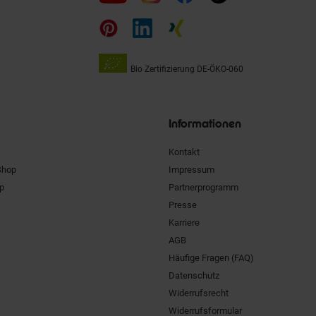
uns
auf
Bio Zertifizierung
DE-ÖKO-060
Unsere
Siegel
Informationen
Kontakt
Shop
Impressum
pp
Partnerprogramm
Presse
Karriere
AGB
Häufige Fragen (FAQ)
Datenschutz
Widerrufsrecht
Widerrufsformular