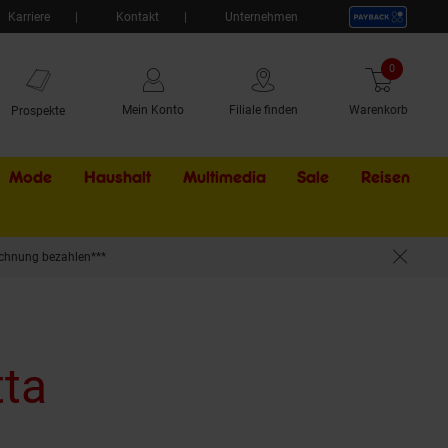
Karriere
Kontakt
Unternehmen
0
Artikel
Mein Konto
Filiale finden
Warenkorb
Prospekte
Mode
Haushalt
Multimedia
Sale
Externer Li
Reisen
chnung bezahlen***
tta