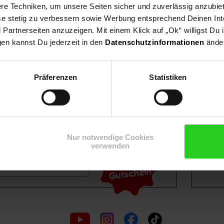
e Techniken, um unsere Seiten sicher und zuverlässig anzubiet
ese stetig zu verbessern sowie Werbung entsprechend Deinen In
artnerseiten anzuzeigen. Mit einem Klick auf „Ok“ willigst Du
gen kannst Du jederzeit in den
Datenschutzinformationen
änder
Shop
Weinwelt
Rezeptwelt
Net
Präferenzen
Statistiken
Nur notwendige Cookies
verwenden
15€
**
m Newsletter anmelden
Gutschein
Folge