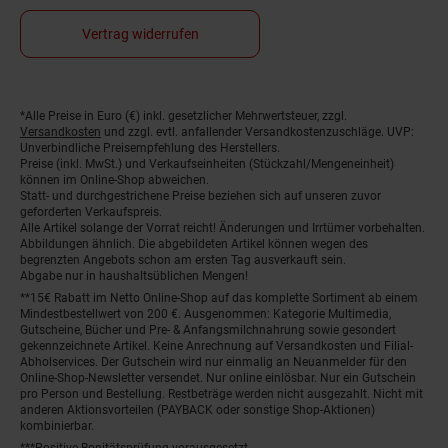
Vertrag widerrufen
Fußnoten
*Alle Preise in Euro (€) inkl. gesetzlicher Mehrwertsteuer, zzgl.
Versandkosten
und zzgl. evtl. anfallender Versandkostenzuschläge. UVP:
Unverbindliche Preisempfehlung des Herstellers.
Preise (inkl. MwSt.) und Verkaufseinheiten (Stückzahl/Mengeneinheit)
können im Online-Shop abweichen.
Statt- und durchgestrichene Preise beziehen sich auf unseren zuvor
geforderten Verkaufspreis.
Alle Artikel solange der Vorrat reicht! Änderungen und Irrtümer vorbehalten.
Abbildungen ähnlich. Die abgebildeten Artikel können wegen des
begrenzten Angebots schon am ersten Tag ausverkauft sein.
Abgabe nur in haushaltsüblichen Mengen!
**15€ Rabatt im Netto Online-Shop auf das komplette Sortiment ab einem
Mindestbestellwert von 200 €. Ausgenommen: Kategorie Multimedia,
Gutscheine, Bücher und Pre- & Anfangsmilchnahrung sowie gesondert
gekennzeichnete Artikel. Keine Anrechnung auf Versandkosten und Filial-
Abholservices. Der Gutschein wird nur einmalig an Neuanmelder für den
Online-Shop-Newsletter versendet. Nur online einlösbar. Nur ein Gutschein
pro Person und Bestellung. Restbeträge werden nicht ausgezahlt. Nicht mit
anderen Aktionsvorteilen (PAYBACK oder sonstige Shop-Aktionen)
kombinierbar.