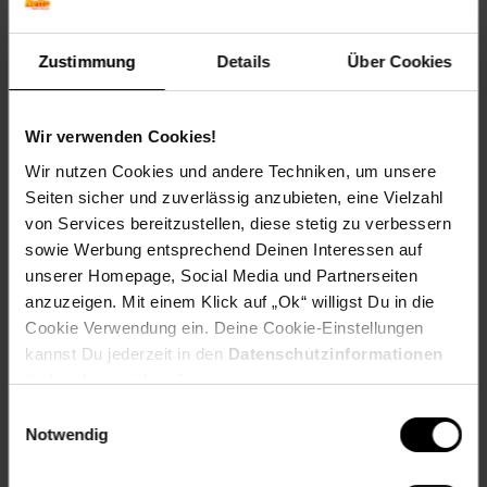
Rezeptwelt
NettoKOM
Karriere
Zustimmung
Details
Über Cookies
Wir verwenden Cookies!
Wir nutzen Cookies und andere Techniken, um unsere
Seiten sicher und zuverlässig anzubieten, eine Vielzahl
15€
**
von Services bereitzustellen, diese stetig zu verbessern
Newsletter Anmeldung
Abonniere unseren
Newsletter
und sichere
Gutschein
sowie Werbung entsprechend Deinen Interessen auf
dir einen 15 €**-Gutschein!
unserer Homepage, Social Media und Partnerseiten
anzuzeigen. Mit einem Klick auf „Ok“ willigst Du in die
Jetzt zum Newsletter anmelden
Cookie Verwendung ein. Deine Cookie-Einstellungen
kannst Du jederzeit in den
Datenschutzinformationen
ändern bzw. widerrufen.
Einwilligungsauswahl
Notwendig
Downloade die
Netto plus App!