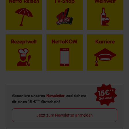
Netto Reisen
TV-Shop
Weinwelt
Rezeptwelt
NettoKOM
Karriere
15€
**
Newsletter Anmeldung
Abonniere unseren
Newsletter
und sichere
Gutschein
dir einen 15 €**-Gutschein!
Jetzt zum Newsletter anmelden