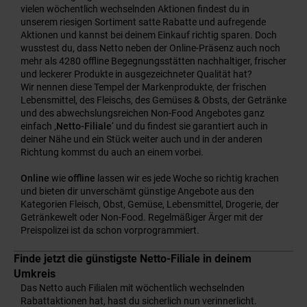
vielen wöchentlich wechselnden Aktionen findest du in
unserem riesigen Sortiment satte Rabatte und aufregende
Aktionen und kannst bei deinem Einkauf richtig sparen. Doch
wusstest du, dass Netto neben der Online-Präsenz auch noch
mehr als 4280 offline Begegnungsstätten nachhaltiger, frischer
und leckerer Produkte in ausgezeichneter Qualität hat?
Wir nennen diese Tempel der Markenprodukte, der frischen
Lebensmittel, des Fleischs, des Gemüses & Obsts, der Getränke
und des abwechslungsreichen Non-Food Angebotes ganz
einfach ‚
Netto-Filiale
‘ und du findest sie garantiert auch in
deiner Nähe und ein Stück weiter auch und in der anderen
Richtung kommst du auch an einem vorbei.
Online
wie
offline
lassen wir es jede Woche so richtig krachen
und bieten dir unverschämt günstige Angebote aus den
Kategorien Fleisch, Obst, Gemüse, Lebensmittel, Drogerie, der
Getränkewelt oder Non-Food. Regelmäßiger Ärger mit der
Preispolizei ist da schon vorprogrammiert.
Finde jetzt die günstigste Netto-Filiale in deinem
Umkreis
Das Netto auch Filialen mit wöchentlich wechselnden
Rabattaktionen hat, hast du sicherlich nun verinnerlicht.