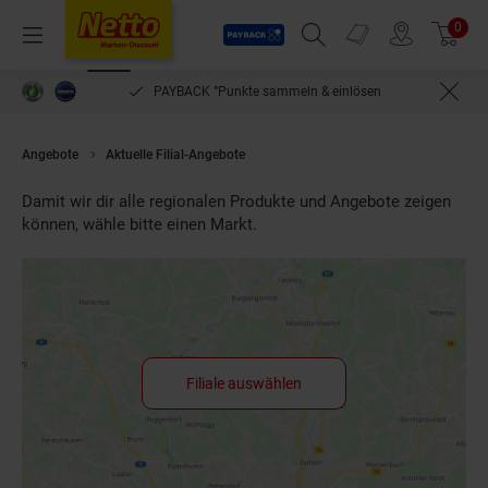
Payback
Prospekte
0
Arti
Menü
Suchfeld einblenden
Filiale finden
Warenkorb
PAYBACK °Punkte sammeln & einlösen
Angebote
Aktuelle Filial-Angebote
Damit wir dir alle regionalen Produkte und Angebote zeigen
können, wähle bitte einen Markt.
Filiale auswählen