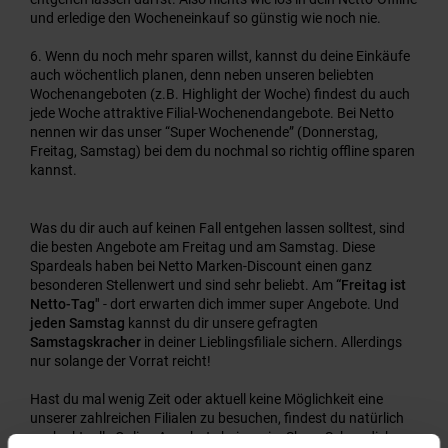
und erledige den Wocheneinkauf so günstig wie noch nie.
Wenn du noch mehr sparen willst, kannst du deine Einkäufe
auch wöchentlich planen, denn neben unseren beliebten
Wochenangeboten (z.B. Highlight der Woche) findest du auch
jede Woche attraktive Filial-Wochenendangebote. Bei Netto
nennen wir das unser “Super Wochenende” (Donnerstag,
Freitag, Samstag) bei dem du nochmal so richtig offline sparen
kannst.
Was du dir auch auf keinen Fall entgehen lassen solltest, sind
die besten Angebote am Freitag und am Samstag. Diese
Spardeals haben bei Netto Marken-Discount einen ganz
besonderen Stellenwert und sind sehr beliebt. Am
“Freitag ist
Netto-Tag"
- dort erwarten dich immer super Angebote. Und
jeden Samstag
kannst du dir unsere gefragten
Samstagskracher
in deiner Lieblingsfiliale sichern. Allerdings
nur solange der Vorrat reicht!
Hast du mal wenig Zeit oder aktuell keine Möglichkeit eine
unserer zahlreichen Filialen zu besuchen, findest du natürlich
auch aktuelle Online-Angebote bei uns im Shop. Schau dich