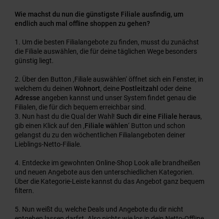
Wie machst du nun die günstigste Filiale ausfindig, um
endlich auch mal offline shoppen zu gehen?
Um die besten Filialangebote zu finden, musst du zunächst
die Filiale auswählen, die für deine täglichen Wege besonders
günstig liegt.
Über den Button ‚Filiale auswählen‘ öffnet sich ein Fenster, in
welchem du deinen
Wohnort
, deine
Postleitzahl
oder deine
Adresse
angeben kannst und unser System findet genau die
Filialen, die für dich bequem erreichbar sind.
Nun hast du die Qual der Wahl!
Such dir eine Filiale heraus
,
gib einen Klick auf den ‚
Filiale wählen
‘ Button und schon
gelangst du zu den wöchentlichen Filialangeboten deiner
Lieblings-Netto-Filiale.
Entdecke im gewohnten Online-Shop Look alle brandheißen
und neuen Angebote aus den unterschiedlichen Kategorien.
Über die Kategorie-Leiste kannst du das Angebot ganz bequem
filtern.
Nun weißt du, welche Deals und Angebote du dir nicht
entgehen lassen darfst. Also nichts wie los in dein Netto-Offline