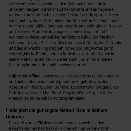
vielen wöchentlich wechselnden Aktionen findest du in
unserem riesigen Sortiment satte Rabatte und aufregende
Aktionen und kannst bei deinem Einkauf richtig sparen. Doch
wusstest du, dass Netto neben der Online-Präsenz auch noch
mehr als 4280 offline Begegnungsstätten nachhaltiger, frischer
und leckerer Produkte in ausgezeichneter Qualität hat?
Wir nennen diese Tempel der Markenprodukte, der frischen
Lebensmittel, des Fleischs, des Gemüses & Obsts, der Getränke
und des abwechslungsreichen Non-Food Angebotes ganz
einfach ‚
Netto-Filiale
‘ und du findest sie garantiert auch in
deiner Nähe und ein Stück weiter auch und in der anderen
Richtung kommst du auch an einem vorbei.
Online
wie
offline
lassen wir es jede Woche so richtig krachen
und bieten dir unverschämt günstige Angebote aus den
Kategorien Fleisch, Obst, Gemüse, Lebensmittel, Drogerie, der
Getränkewelt oder Non-Food. Regelmäßiger Ärger mit der
Preispolizei ist da schon vorprogrammiert.
Finde jetzt die günstigste Netto-Filiale in deinem
Umkreis
Das Netto auch Filialen mit wöchentlich wechselnden
Rabattaktionen hat, hast du sicherlich nun verinnerlicht.