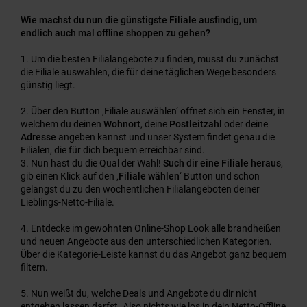
Wie machst du nun die günstigste Filiale ausfindig, um
endlich auch mal offline shoppen zu gehen?
Um die besten Filialangebote zu finden, musst du zunächst
die Filiale auswählen, die für deine täglichen Wege besonders
günstig liegt.
Über den Button ‚Filiale auswählen‘ öffnet sich ein Fenster, in
welchem du deinen
Wohnort
, deine
Postleitzahl
oder deine
Adresse
angeben kannst und unser System findet genau die
Filialen, die für dich bequem erreichbar sind.
Nun hast du die Qual der Wahl!
Such dir eine Filiale heraus
,
gib einen Klick auf den ‚
Filiale wählen
‘ Button und schon
gelangst du zu den wöchentlichen Filialangeboten deiner
Lieblings-Netto-Filiale.
Entdecke im gewohnten Online-Shop Look alle brandheißen
und neuen Angebote aus den unterschiedlichen Kategorien.
Über die Kategorie-Leiste kannst du das Angebot ganz bequem
filtern.
Nun weißt du, welche Deals und Angebote du dir nicht
entgehen lassen darfst. Also nichts wie los in dein Netto-Offline