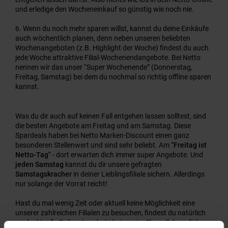
und erledige den Wocheneinkauf so günstig wie noch nie.
Wenn du noch mehr sparen willst, kannst du deine Einkäufe
auch wöchentlich planen, denn neben unseren beliebten
Wochenangeboten (z.B. Highlight der Woche) findest du auch
jede Woche attraktive Filial-Wochenendangebote. Bei Netto
nennen wir das unser “Super Wochenende” (Donnerstag,
Freitag, Samstag) bei dem du nochmal so richtig offline sparen
kannst.
Was du dir auch auf keinen Fall entgehen lassen solltest, sind
die besten Angebote am Freitag und am Samstag. Diese
Spardeals haben bei Netto Marken-Discount einen ganz
besonderen Stellenwert und sind sehr beliebt. Am
“Freitag ist
Netto-Tag"
- dort erwarten dich immer super Angebote. Und
jeden Samstag
kannst du dir unsere gefragten
Samstagskracher
in deiner Lieblingsfiliale sichern. Allerdings
nur solange der Vorrat reicht!
Hast du mal wenig Zeit oder aktuell keine Möglichkeit eine
unserer zahlreichen Filialen zu besuchen, findest du natürlich
auch aktuelle Online-Angebote bei uns im Shop. Schau dich