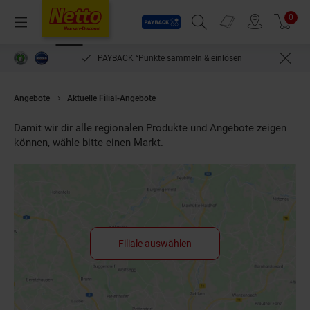
Payback
Prospekte
0
Arti
Menü
Suchfeld einblenden
Filiale finden
Warenkorb
PAYBACK °Punkte sammeln & einlösen
Angebote
Aktuelle Filial-Angebote
Damit wir dir alle regionalen Produkte und Angebote zeigen
können, wähle bitte einen Markt.
Filiale auswählen