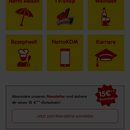
Netto Reisen
TV-Shop
Weinwelt
Rezeptwelt
NettoKOM
Karriere
15€
**
Newsletter Anmeldung
Abonniere unseren
Newsletter
und sichere
Gutschein
dir einen 15 €**-Gutschein!
Jetzt zum Newsletter anmelden