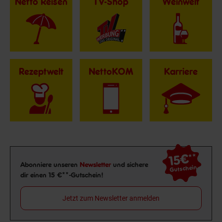
Netto Reisen
TV-Shop
Weinwelt
Rezeptwelt
NettoKOM
Karriere
15€
**
Newsletter Anmeldung
Abonniere unseren
Newsletter
und sichere
Gutschein
dir einen 15 €**-Gutschein!
Jetzt zum Newsletter anmelden