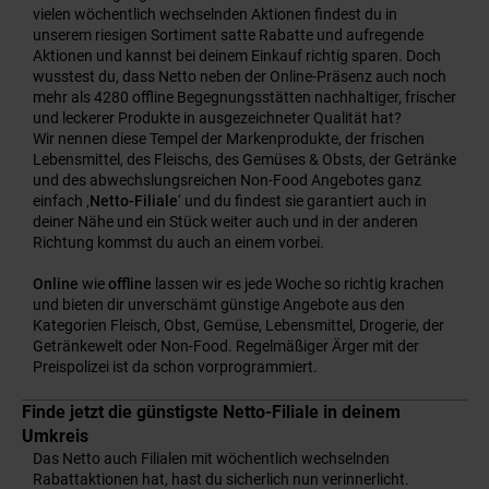
vielen wöchentlich wechselnden Aktionen findest du in
unserem riesigen Sortiment satte Rabatte und aufregende
Aktionen und kannst bei deinem Einkauf richtig sparen. Doch
wusstest du, dass Netto neben der Online-Präsenz auch noch
mehr als 4280 offline Begegnungsstätten nachhaltiger, frischer
und leckerer Produkte in ausgezeichneter Qualität hat?
Wir nennen diese Tempel der Markenprodukte, der frischen
Lebensmittel, des Fleischs, des Gemüses & Obsts, der Getränke
und des abwechslungsreichen Non-Food Angebotes ganz
einfach ‚
Netto-Filiale
‘ und du findest sie garantiert auch in
deiner Nähe und ein Stück weiter auch und in der anderen
Richtung kommst du auch an einem vorbei.
Online
wie
offline
lassen wir es jede Woche so richtig krachen
und bieten dir unverschämt günstige Angebote aus den
Kategorien Fleisch, Obst, Gemüse, Lebensmittel, Drogerie, der
Getränkewelt oder Non-Food. Regelmäßiger Ärger mit der
Preispolizei ist da schon vorprogrammiert.
Finde jetzt die günstigste Netto-Filiale in deinem
Umkreis
Das Netto auch Filialen mit wöchentlich wechselnden
Rabattaktionen hat, hast du sicherlich nun verinnerlicht.