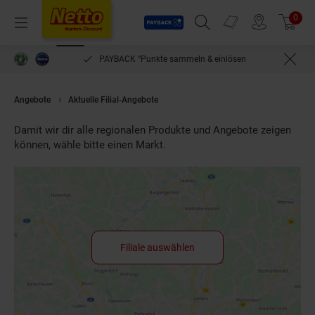
Payback
Prospekte
0
Arti
Menü
Suchfeld einblenden
Filiale finden
Warenkorb
PAYBACK °Punkte sammeln & einlösen
Angebote
Aktuelle Filial-Angebote
Damit wir dir alle regionalen Produkte und Angebote zeigen
können, wähle bitte einen Markt.
Filiale auswählen