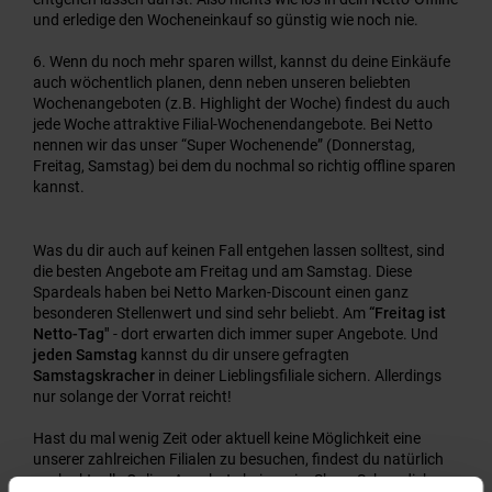
und erledige den Wocheneinkauf so günstig wie noch nie.
Wenn du noch mehr sparen willst, kannst du deine Einkäufe
auch wöchentlich planen, denn neben unseren beliebten
Wochenangeboten (z.B. Highlight der Woche) findest du auch
jede Woche attraktive Filial-Wochenendangebote. Bei Netto
nennen wir das unser “Super Wochenende” (Donnerstag,
Freitag, Samstag) bei dem du nochmal so richtig offline sparen
kannst.
Was du dir auch auf keinen Fall entgehen lassen solltest, sind
die besten Angebote am Freitag und am Samstag. Diese
Spardeals haben bei Netto Marken-Discount einen ganz
besonderen Stellenwert und sind sehr beliebt. Am
“Freitag ist
Netto-Tag"
- dort erwarten dich immer super Angebote. Und
jeden Samstag
kannst du dir unsere gefragten
Samstagskracher
in deiner Lieblingsfiliale sichern. Allerdings
nur solange der Vorrat reicht!
Hast du mal wenig Zeit oder aktuell keine Möglichkeit eine
unserer zahlreichen Filialen zu besuchen, findest du natürlich
auch aktuelle Online-Angebote bei uns im Shop. Schau dich