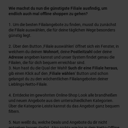
Wie machst du nun die günstigste Filiale ausfindig, um
endlich auch mal offline shoppen zu gehen?
Um die besten Filialangebote zu finden, musst du zunächst
die Filiale auswählen, die für deine täglichen Wege besonders
günstig liegt.
Über den Button ‚Filiale auswählen‘ öffnet sich ein Fenster, in
welchem du deinen
Wohnort
, deine
Postleitzahl
oder deine
Adresse
angeben kannst und unser System findet genau die
Filialen, die für dich bequem erreichbar sind.
Nun hast du die Qual der Wahl!
Such dir eine Filiale heraus
,
gib einen Klick auf den ‚
Filiale wählen
‘ Button und schon
gelangst du zu den wöchentlichen Filialangeboten deiner
Lieblings-Netto-Filiale.
Entdecke im gewohnten Online-Shop Look alle brandheißen
und neuen Angebote aus den unterschiedlichen Kategorien.
Über die Kategorie-Leiste kannst du das Angebot ganz bequem
filtern.
Nun weißt du, welche Deals und Angebote du dir nicht
entgehen lassen darfst. Also nichts wie los in dein Netto-Offline