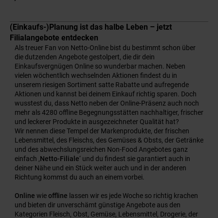
(Einkaufs-)Planung ist das halbe Leben – jetzt
Filialangebote entdecken
Als treuer Fan von Netto-Online bist du bestimmt schon über
die dutzenden Angebote gestolpert, die dir dein
Einkaufsvergnügen Online so wunderbar machen. Neben
vielen wöchentlich wechselnden Aktionen findest du in
unserem riesigen Sortiment satte Rabatte und aufregende
Aktionen und kannst bei deinem Einkauf richtig sparen. Doch
wusstest du, dass Netto neben der Online-Präsenz auch noch
mehr als 4280 offline Begegnungsstätten nachhaltiger, frischer
und leckerer Produkte in ausgezeichneter Qualität hat?
Wir nennen diese Tempel der Markenprodukte, der frischen
Lebensmittel, des Fleischs, des Gemüses & Obsts, der Getränke
und des abwechslungsreichen Non-Food Angebotes ganz
einfach ‚
Netto-Filiale
‘ und du findest sie garantiert auch in
deiner Nähe und ein Stück weiter auch und in der anderen
Richtung kommst du auch an einem vorbei.
Online
wie
offline
lassen wir es jede Woche so richtig krachen
und bieten dir unverschämt günstige Angebote aus den
Kategorien Fleisch, Obst, Gemüse, Lebensmittel, Drogerie, der