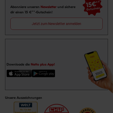
15€
**
Newsletter Anmeldung
Abonniere unseren
Newsletter
und sichere
Gutschein
dir einen 15 €**-Gutschein!
Jetzt zum Newsletter anmelden
Downloade die
Netto plus App!
Unsere Auszeichnungen