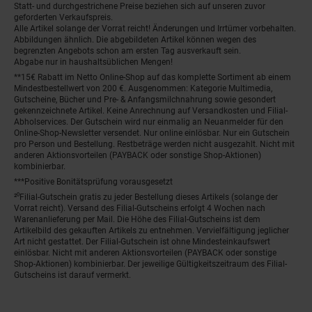
Statt- und durchgestrichene Preise beziehen sich auf unseren zuvor
geforderten Verkaufspreis.
Alle Artikel solange der Vorrat reicht! Änderungen und Irrtümer vorbehalten.
Abbildungen ähnlich. Die abgebildeten Artikel können wegen des
begrenzten Angebots schon am ersten Tag ausverkauft sein.
Abgabe nur in haushaltsüblichen Mengen!
**15€ Rabatt im Netto Online-Shop auf das komplette Sortiment ab einem
Mindestbestellwert von 200 €. Ausgenommen: Kategorie Multimedia,
Gutscheine, Bücher und Pre- & Anfangsmilchnahrung sowie gesondert
gekennzeichnete Artikel. Keine Anrechnung auf Versandkosten und Filial-
Abholservices. Der Gutschein wird nur einmalig an Neuanmelder für den
Online-Shop-Newsletter versendet. Nur online einlösbar. Nur ein Gutschein
pro Person und Bestellung. Restbeträge werden nicht ausgezahlt. Nicht mit
anderen Aktionsvorteilen (PAYBACK oder sonstige Shop-Aktionen)
kombinierbar.
***Positive Bonitätsprüfung vorausgesetzt
²⁰Filial-Gutschein gratis zu jeder Bestellung dieses Artikels (solange der
Vorrat reicht). Versand des Filial-Gutscheins erfolgt 4 Wochen nach
Warenanlieferung per Mail. Die Höhe des Filial-Gutscheins ist dem
Artikelbild des gekauften Artikels zu entnehmen. Vervielfältigung jeglicher
Art nicht gestattet. Der Filial-Gutschein ist ohne Mindesteinkaufswert
einlösbar. Nicht mit anderen Aktionsvorteilen (PAYBACK oder sonstige
Shop-Aktionen) kombinierbar. Der jeweilige Gültigkeitszeitraum des Filial-
Gutscheins ist darauf vermerkt.