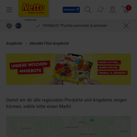
Payback
Prospekte
0
Arti
Menü
Suchfeld einblenden
Filiale finden
Warenkorb
PAYBACK °Punkte sammeln & einlösen
Angebote
Aktuelle Filial-Angebote
Damit wir dir alle regionalen Produkte und Angebote zeigen
können, wähle bitte einen Markt.