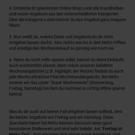
Entdecke im gewohnten Online-Shop Look alle brandheißen
und neuen Angebote aus den unterschiedlichen Kategorien.
Über die Kategorie-Leiste kannst du das Angebot ganz bequem
filtern.
Nun weißt du, welche Deals und Angebote du dir nicht
entgehen lassen darfst. Also nichts wie los in dein Netto-Offline
und erledige den Wocheneinkauf so günstig wie noch nie.
Wenn du noch mehr sparen willst, kannst du deine Einkäufe
auch wöchentlich planen, denn neben unseren beliebten
Wochenangeboten (z.B. Highlight der Woche) findest du auch
jede Woche attraktive Filial-Wochenendangebote. Bei Netto
nennen wir das unser “Super Wochenende” (Donnerstag,
Freitag, Samstag) bei dem du nochmal so richtig offline sparen
kannst.
Was du dir auch auf keinen Fall entgehen lassen solltest, sind
die besten Angebote am Freitag und am Samstag. Diese
Spardeals haben bei Netto Marken-Discount einen ganz
besonderen Stellenwert und sind sehr beliebt. Am
“Freitag ist
Netto-Tag"
- dort erwarten dich immer super Angebote. Und