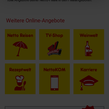
tolle Angebote deiner Netto-Filiale in den Filialangeboten.
Fußzeile
Weitere Online-Angebote
Netto Reisen
TV-Shop
Weinwelt
Rezeptwelt
NettoKOM
Karriere