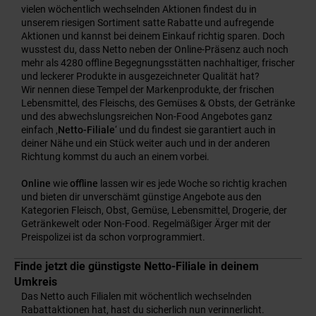
vielen wöchentlich wechselnden Aktionen findest du in
unserem riesigen Sortiment satte Rabatte und aufregende
Aktionen und kannst bei deinem Einkauf richtig sparen. Doch
wusstest du, dass Netto neben der Online-Präsenz auch noch
mehr als 4280 offline Begegnungsstätten nachhaltiger, frischer
und leckerer Produkte in ausgezeichneter Qualität hat?
Wir nennen diese Tempel der Markenprodukte, der frischen
Lebensmittel, des Fleischs, des Gemüses & Obsts, der Getränke
und des abwechslungsreichen Non-Food Angebotes ganz
einfach ‚
Netto-Filiale
‘ und du findest sie garantiert auch in
deiner Nähe und ein Stück weiter auch und in der anderen
Richtung kommst du auch an einem vorbei.
Online
wie
offline
lassen wir es jede Woche so richtig krachen
und bieten dir unverschämt günstige Angebote aus den
Kategorien Fleisch, Obst, Gemüse, Lebensmittel, Drogerie, der
Getränkewelt oder Non-Food. Regelmäßiger Ärger mit der
Preispolizei ist da schon vorprogrammiert.
Finde jetzt die günstigste Netto-Filiale in deinem
Umkreis
Das Netto auch Filialen mit wöchentlich wechselnden
Rabattaktionen hat, hast du sicherlich nun verinnerlicht.