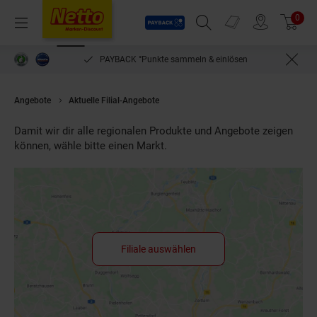
Payback
Prospekte
0
Arti
Menü
Suchfeld einblenden
Filiale finden
Warenkorb
PAYBACK °Punkte sammeln & einlösen
Angebote
Aktuelle Filial-Angebote
Damit wir dir alle regionalen Produkte und Angebote zeigen
können, wähle bitte einen Markt.
Filiale auswählen