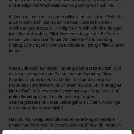
und erledige den Wocheneinkauf so günstig wie noch nie.
Wenn du noch mehr sparen willst, kannst du deine Einkäufe
auch wöchentlich planen, denn neben unseren beliebten
Wochenangeboten (z.B. Highlight der Woche) findest du auch
jede Woche attraktive Filial-Wochenendangebote. Bei Netto
nennen wir das unser “Super Wochenende” (Donnerstag,
Freitag, Samstag) bei dem du nochmal so richtig offline sparen
kannst.
Was du dir auch auf keinen Fall entgehen lassen solltest, sind
die besten Angebote am Freitag und am Samstag. Diese
Spardeals haben bei Netto Marken-Discount einen ganz
besonderen Stellenwert und sind sehr beliebt. Am
“Freitag ist
Netto-Tag"
- dort erwarten dich immer super Angebote. Und
jeden Samstag
kannst du dir unsere gefragten
Samstagskracher
in deiner Lieblingsfiliale sichern. Allerdings
nur solange der Vorrat reicht!
Hast du mal wenig Zeit oder aktuell keine Möglichkeit eine
unserer zahlreichen Filialen zu besuchen, findest du natürlich
auch aktuelle Online-Angebote bei uns im Shop. Schau dich