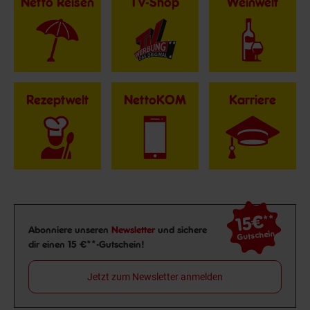
Netto Reisen
TV-Shop
Weinwelt
Rezeptwelt
NettoKOM
Karriere
15€
**
Newsletter Anmeldung
Abonniere unseren
Newsletter
und sichere
Gutschein
dir einen 15 €**-Gutschein!
Jetzt zum Newsletter anmelden