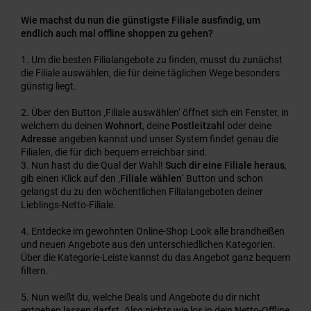
Wie machst du nun die günstigste Filiale ausfindig, um
endlich auch mal offline shoppen zu gehen?
Um die besten Filialangebote zu finden, musst du zunächst
die Filiale auswählen, die für deine täglichen Wege besonders
günstig liegt.
Über den Button ‚Filiale auswählen‘ öffnet sich ein Fenster, in
welchem du deinen
Wohnort
, deine
Postleitzahl
oder deine
Adresse
angeben kannst und unser System findet genau die
Filialen, die für dich bequem erreichbar sind.
Nun hast du die Qual der Wahl!
Such dir eine Filiale heraus
,
gib einen Klick auf den ‚
Filiale wählen
‘ Button und schon
gelangst du zu den wöchentlichen Filialangeboten deiner
Lieblings-Netto-Filiale.
Entdecke im gewohnten Online-Shop Look alle brandheißen
und neuen Angebote aus den unterschiedlichen Kategorien.
Über die Kategorie-Leiste kannst du das Angebot ganz bequem
filtern.
Nun weißt du, welche Deals und Angebote du dir nicht
entgehen lassen darfst. Also nichts wie los in dein Netto-Offline