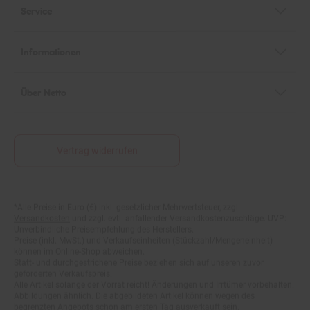
Informationen
Über Netto
Vertrag widerrufen
*Alle Preise in Euro (€) inkl. gesetzlicher Mehrwertsteuer, zzgl.
Fußnoten
Versandkosten
und zzgl. evtl. anfallender Versandkostenzuschläge. UVP:
Unverbindliche Preisempfehlung des Herstellers.
Preise (inkl. MwSt.) und Verkaufseinheiten (Stückzahl/Mengeneinheit)
können im Online-Shop abweichen.
Statt- und durchgestrichene Preise beziehen sich auf unseren zuvor
geforderten Verkaufspreis.
Alle Artikel solange der Vorrat reicht! Änderungen und Irrtümer vorbehalten.
Abbildungen ähnlich. Die abgebildeten Artikel können wegen des
begrenzten Angebots schon am ersten Tag ausverkauft sein.
Abgabe nur in haushaltsüblichen Mengen!