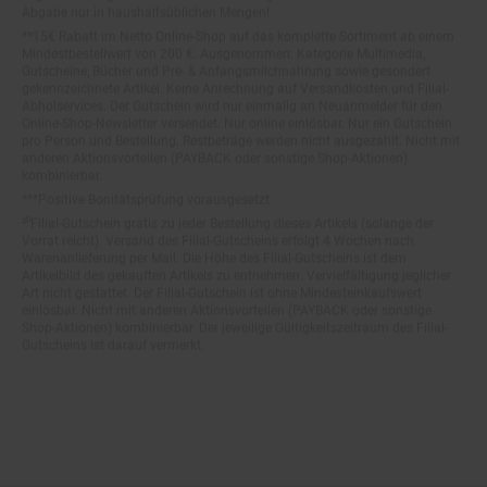
**15€ Rabatt im Netto Online-Shop auf das komplette Sortiment ab einem
Mindestbestellwert von 200 €. Ausgenommen: Kategorie Multimedia,
Gutscheine, Bücher und Pre- & Anfangsmilchnahrung sowie gesondert
gekennzeichnete Artikel. Keine Anrechnung auf Versandkosten und Filial-
Abholservices. Der Gutschein wird nur einmalig an Neuanmelder für den
Online-Shop-Newsletter versendet. Nur online einlösbar. Nur ein Gutschein
pro Person und Bestellung. Restbeträge werden nicht ausgezahlt. Nicht mit
anderen Aktionsvorteilen (PAYBACK oder sonstige Shop-Aktionen)
kombinierbar.
***Positive Bonitätsprüfung vorausgesetzt
²⁰Filial-Gutschein gratis zu jeder Bestellung dieses Artikels (solange der
Vorrat reicht). Versand des Filial-Gutscheins erfolgt 4 Wochen nach
Warenanlieferung per Mail. Die Höhe des Filial-Gutscheins ist dem
Artikelbild des gekauften Artikels zu entnehmen. Vervielfältigung jeglicher
Art nicht gestattet. Der Filial-Gutschein ist ohne Mindesteinkaufswert
einlösbar. Nicht mit anderen Aktionsvorteilen (PAYBACK oder sonstige
Shop-Aktionen) kombinierbar. Der jeweilige Gültigkeitszeitraum des Filial-
Gutscheins ist darauf vermerkt.
© Netto Marken-Discount Stiftung & Co. KG |
Kontakt
|
Datenschutz
|
Impressum