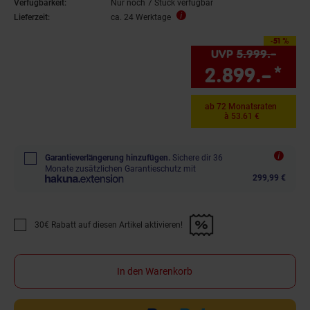
Verfügbarkeit:
Nur noch 7 Stück verfügbar
Lieferzeit:
ca. 24 Werktage
-51 %
Sie Sparen 51 Prozent,
UVP
5.999.–
UVP :
2.899.–
*
Sie
ab 72 Monatsraten
à 53.61 €
Garantieverlängerung hinzufügen.
Sichere dir 36
Monate zusätzlichen Garantieschutz mit
299,99 €
30€ Rabatt auf diesen Artikel aktivieren!
Promotion "30€ Rabatt auf diesen Artikel aktivieren!" anwenden
In den Warenkorb