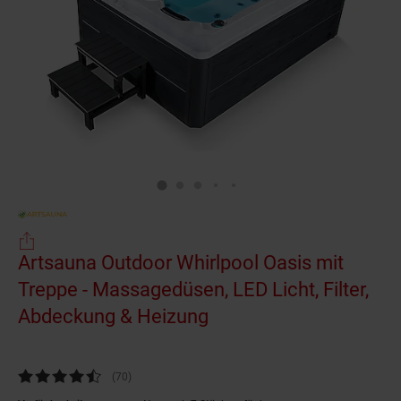
Artsauna Outdoor Whirlpool Oasis mit
Treppe - Massagedüsen, LED Licht, Filter,
Abdeckung & Heizung
Kundenbewertung: 4,53 von 5 Sternen
(70
Kundenbewertungen
)