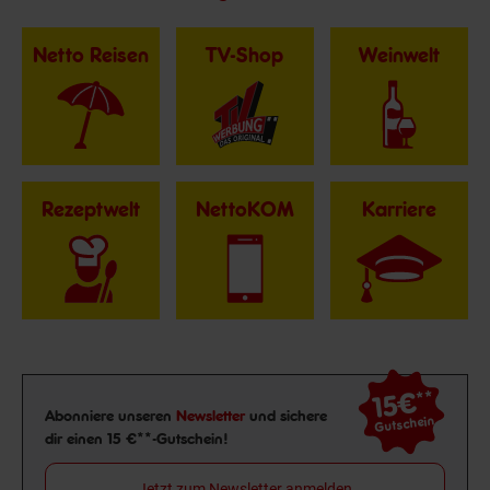
Netto Reisen
TV-Shop
Weinwelt
Rezeptwelt
NettoKOM
Karriere
15€
**
Newsletter Anmeldung
Abonniere unseren
Newsletter
und sichere
Gutschein
dir einen 15 €**-Gutschein!
Jetzt zum Newsletter anmelden