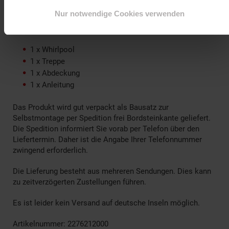
redaktionell geprüft.
Nur notwendige Cookies verwenden
Lieferumfang:
1 x Whirlpool
1 x Treppe
1 x Abdeckung
1 x Anleitung
Das Produkt wird gut verpackt als Bausatz zur
Selbstmontage per Spedition frei Bordsteinkante geliefert.
Die Spedition informiert Sie vorab per Telefon über den
Liefertermin. Daher ist die Angabe Ihrer Telefonnummer
zwingend erforderlich.
Die Lieferung besteht aus mehreren Sendungen. Dies kann
zu zeitverzögerten Zustellungen führen.
Es ist leider kein Versand auf deutsche Inseln möglich.
Artikelnummer: 2276212000