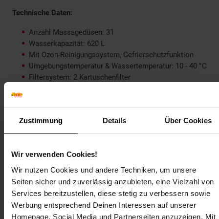
Technische Daten:
Anzahl Massagedüsen: 31
Wasserkapazität: 620 L
Mit Ozon-Reinigungssystem, Gefrierschutzfunktion
Umgebungstemperatur & Wassertemperatur: 10 - 40 °C
Filtersystem: 2 Kartuschenfilter
LED Farblicht: 7 Farben
Pumpe: 2-stufig, langsames Umwälzen mit Heizung &
schnelles Umwälzen
Stromanschluss: 220-240 V ~ / 50 Hz
Zustimmung
Details
Über Cookies
Gesamtleistung: 1850 - 2400 W
Heizleistung: 2000 W
Lautstärke in Dezibel: 64,4 dB
Wir verwenden Cookies!
Farbe Verkleidung: Grau
Wir nutzen Cookies und andere Techniken, um unsere
Farbe Wanne: Weiß-Grau marmoriert (individuelle
Seiten sicher und zuverlässig anzubieten, eine Vielzahl von
Unterschiede möglich)
Services bereitzustellen, diese stetig zu verbessern sowie
Schutzart: IPX5
Werbung entsprechend Deinen Interessen auf unserer
Homepage, Social Media und Partnerseiten anzuzeigen. Mit
Materialzusammensetzung: