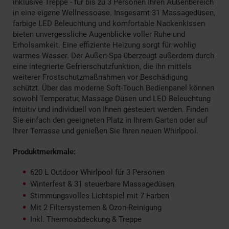
inklusive Treppe - für bis zu 3 Personen Ihren Außenbereich
in eine eigene Wellnessoase. Insgesamt 31 Massagedüsen,
farbige LED Beleuchtung und komfortable Nackenkissen
bieten unvergessliche Augenblicke voller Ruhe und
Erholsamkeit. Eine effiziente Heizung sorgt für wohlig
warmes Wasser. Der Außen-Spa überzeugt außerdem durch
eine integrierte Gefrierschutzfunktion, die ihn mittels
weiterer Frostschutzmaßnahmen vor Beschädigung
schützt. Über das moderne Soft-Touch Bedienpanel können
sowohl Temperatur, Massage Düsen und LED Beleuchtung
intuitiv und individuell von Ihnen gesteuert werden. Finden
Sie einfach den geeigneten Platz in Ihrem Garten oder auf
Ihrer Terrasse und genießen Sie Ihren neuen Whirlpool.
Produktmerkmale:
620 L Outdoor Whirlpool für 3 Personen
Winterfest & 31 steuerbare Massagedüsen
Stimmungsvolles Lichtspiel mit 7 Farben
Mit 2 Filtersystemen & Ozon-Reinigung
Inkl. Thermoabdeckung & Treppe